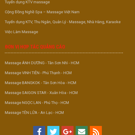
Tuyển dụng KTV massage
chuyện rất vui vẻ. Mà chuyện quan trọng không bao giờ quên tư vấn
bán cua cả. Kkk em ấy hứa mua cua ủng hộ lun.minh Xin được thông
Cộng Đồng Nghề Spa – Massage Việt Nam
tin nữa chứ để tiện liên lạc nữa.
Rồi mình ra về với tậm trang thật thoải mái
Tuyển dụng KTV, Thu Ngân, Quản Lý - Massage, Nhà Hàng, Karaoke
Chấm điểm
Kỹ thuật 8.5
Việc Làm Massage
Ngoại hình 8.5
Vòng 1 10
ĐƠN VỊ HỢP TÁC QUẢNG CÁO
Vòng 2 8
Vòng 3 8
Kết thúc 8
Massage ÁNH DƯƠNG - Tân Sơn Nhì - HCM
Massage VINH TIÊN - Phú Thạnh - HCM
Massage BANGKOK - Tân Sơn Hòa - HCM
Massage SAIGON STAR - Xuân Hòa - HCM
Massage NGỌC LAN - Phú Thọ - HCM
Massage TÊN LỬA - An Lạc - HCM