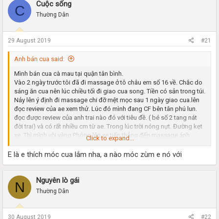
r
a
Cuộc sống
C
e
r
Thường Dân
a
t
d
d
s
a
29 August 2019
#21
t
t
a
e
Anh bán cua said:
r
t
Mình bán cua cà mau tại quận tân bình.
e
Vào 2 ngày trước tôi đã đi massage ở tô châu em số 16 về. Chắc do
r
sáng ăn cua nên lúc chiều tối đi giao cua song. Tiền có sản trong túi.
Nảy lên ý định đi massage chi đỡ mệt mọc sau 1 ngày giao cua.lên
đọc review của ae xem thử. Lúc đó mình đang CF bên tân phú lun.
đọc được review của anh trai nào đó với tiêu đề. ( bé số 2 tang nát
đời trai) và có rất nhiều cm từ ae. Trong lúc trời nóng nựt. Đường kẹt
xe. Thì mình vội vàng Phóng lên xe tiến thẳng đến massage ánh
Click to expand...
dương. Do mình cod tìm hiểu trên mạng trước nên mình có lấy cord
km để giảm giá vé. Lần đầu đi kiểu thái Anh lể tân rất chu đáo còn
E là e thích móc cua lắm nha, a nào móc zùm e nó với
dặn dò mình. Cord chỉ giảm cho giá vé. Còn tiền bo phải thấp nhất là
bằng giá vé nha anh trai. Chắc thấy mình khách lạ nên anh lễ tân ở
đây dặn dò rất hợp lý. Vừa lên phòng chờ mình dùng 1 ly trà nóng và
Nguyên lò gái
N
1 quả trứng luột ăn cho đỡ bụng. Đợi tầm 5p thì mình đc lên phòng.
Thường Dân
Phòng óc ok. Chỉ có cái ghế bị hư rồi. Haha. Mình thay đồ và vào
phòng song hơi đc 3p. Thì e ấy xuất hiện. Nước da hồng hào. Thân
hình chuẩn cao 1m6 nặng 44kg. Tội bé mắt bị thâm quầng hết do
30 August 2019
#22