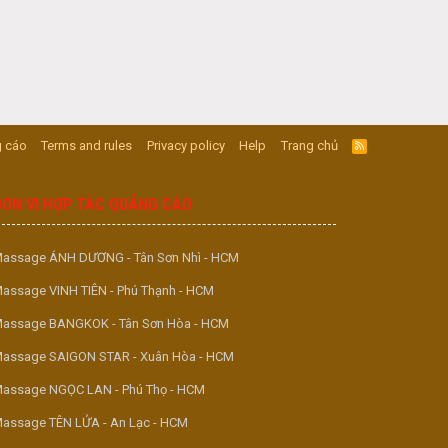
 cáo
Terms and rules
Privacy policy
Help
Trang chủ
R
S
S
ĐƠN VỊ HỢP TÁC QUẢNG CÁO
assage ÁNH DƯƠNG - Tân Sơn Nhì - HCM
assage VINH TIÊN - Phú Thạnh - HCM
assage BANGKOK - Tân Sơn Hòa - HCM
assage SAIGON STAR - Xuân Hòa - HCM
assage NGỌC LAN - Phú Thọ - HCM
assage TÊN LỬA - An Lạc - HCM