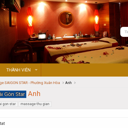
THÀNH VIÊN
e SAIGON STAR - Phường Xuân Hòa
Anh
Anh
i Gòn Star
i gon star
massage thu gian
tat