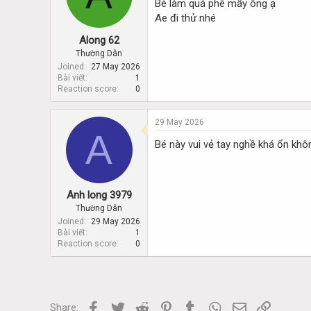
Bé làm quá phê mấy ông ạ
d
d
s
a
Ae đi thử nhé
t
t
Along 62
a
e
r
Thường Dân
t
Joined
27 May 2026
Bài viết
1
e
Reaction score
0
r
29 May 2026
A
Bé này vui vẻ tay nghề khá ổn kh
Anh long 3979
Thường Dân
Joined
29 May 2026
Bài viết
1
Reaction score
0
Facebook
Twitter
Reddit
Pinterest
Tumblr
WhatsApp
Email
Link
Share: