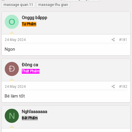
h
t
massage quan 11
massage thu gian
r
a
e
r
Onggg bắppp
O
a
t
Tứ Phẩm
d
d
s
a
t
t
24 May 2024
#181
a
e
r
Ngon
t
e
r
Đông ca
Đ
Thất Phẩm
24 May 2024
#182
Bé làm tốt
Nghĩaaaaaaa
N
Bát Phẩm