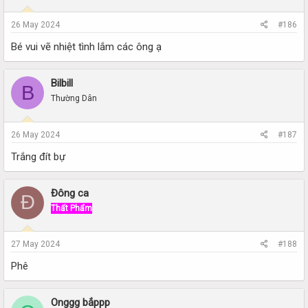
26 May 2024
#186
Bé vui vẽ nhiệt tình lắm các ông ạ
Bilbill
B
Thường Dân
26 May 2024
#187
Trắng đít bự
Đông ca
Đ
Thất Phẩm
27 May 2024
#188
Phê
Onggg bắppp