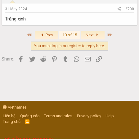
31 May 2024
#200
Trắng xinh
First
Last
Prev
10 of 15
Next
You must log in or register to reply here.
Facebook
Twitter
Reddit
Pinterest
Tumblr
WhatsApp
Email
Link
Share:
Vietnames
Liên hệ
Quảng cáo
Terms and rules
Privacy policy
Help
Trang chủ
R
S
S