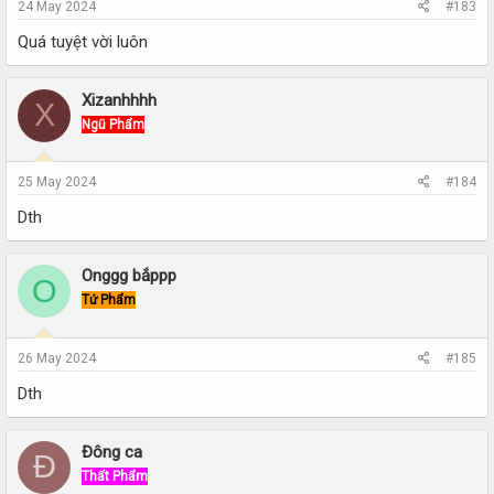
24 May 2024
#183
Quá tuyệt vời luôn
Xizanhhhh
X
Ngũ Phẩm
25 May 2024
#184
Dth
Onggg bắppp
O
Tứ Phẩm
26 May 2024
#185
Dth
Đông ca
Đ
Thất Phẩm