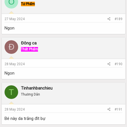
O
Tứ Phẩm
27 May 2024
#189
Ngon
Đông ca
Đ
Thất Phẩm
28 May 2024
#190
Ngon
Tinhanhbanchieu
T
Thường Dân
28 May 2024
#191
Bé này da trắng đít bự