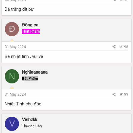
Da trắng đit bự
Đông ca
Đ
Thất Phẩm
31 May 2024
#198
Bé nhiệt tình , vui vẽ
Nghĩaaaaaaa
N
Bát Phẩm
31 May 2024
#199
Nhiệt Tình chu đáo
Vinhzkk
V
Thường Dân