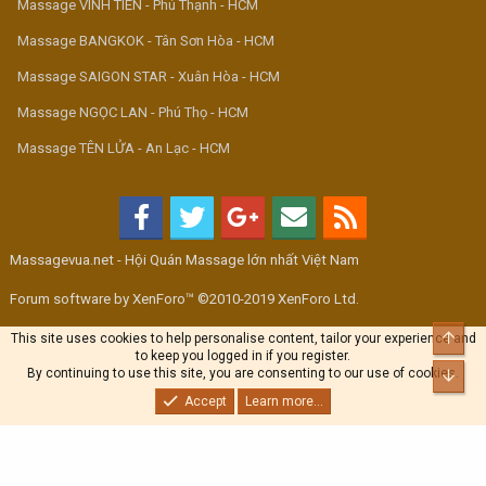
Massage VINH TIÊN - Phú Thạnh - HCM
Massage BANGKOK - Tân Sơn Hòa - HCM
Massage SAIGON STAR - Xuân Hòa - HCM
Massage NGỌC LAN - Phú Thọ - HCM
Massage TÊN LỬA - An Lạc - HCM
Massagevua.net - Hội Quán Massage lớn nhất Việt Nam
Forum software by XenForo™ ©2010-2019 XenForo Ltd.
Top
This site uses cookies to help personalise content, tailor your experience and
to keep you logged in if you register.
By continuing to use this site, you are consenting to our use of cookies.
Bott
Accept
Learn more...