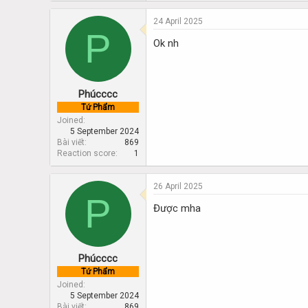
24 April 2025
P
Ok nh
Phúcccc
Tứ Phẩm
Joined
5 September 2024
Bài viết
869
Reaction score
1
26 April 2025
P
Được mha
Phúcccc
Tứ Phẩm
Joined
5 September 2024
Bài viết
869