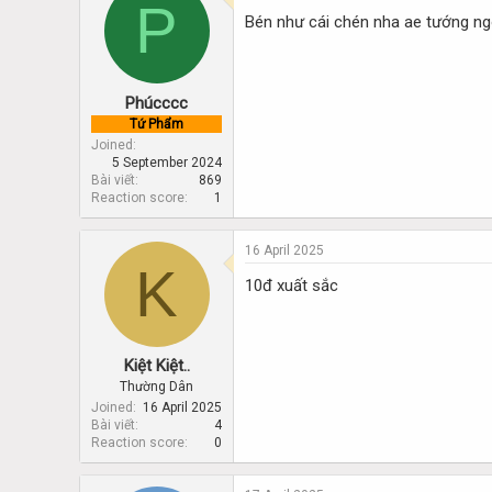
P
d
d
Bén như cái chén nha ae tướng n
s
a
t
t
a
e
r
Phúcccc
t
e
Tứ Phẩm
r
Joined
5 September 2024
Bài viết
869
Reaction score
1
16 April 2025
K
10đ xuất sắc
Kiệt Kiệt..
Thường Dân
Joined
16 April 2025
Bài viết
4
Reaction score
0