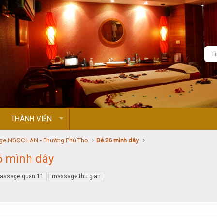
THÀNH VIÊN
e NGỌC LAN - Phường Phú Thọ
Bé 26 mình dây
6 mình dây
assage quan 11
massage thu gian