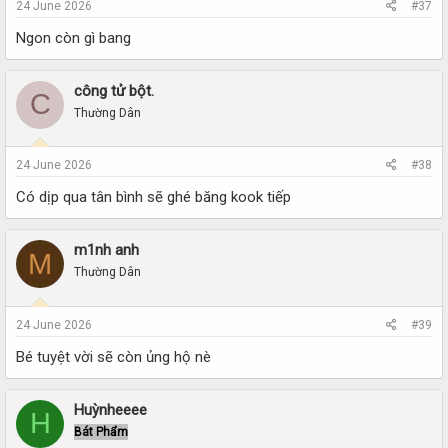
24 June 2026
#37
Ngon còn gì bang
công tử bột.
C
Thường Dân
24 June 2026
#38
Có dịp qua tân bình sẽ ghé băng kook tiếp
m1nh anh
M
Thường Dân
24 June 2026
#39
Bé tuyệt vời sẽ còn ủng hộ nè
Huỳnheeee
H
Bát Phẩm