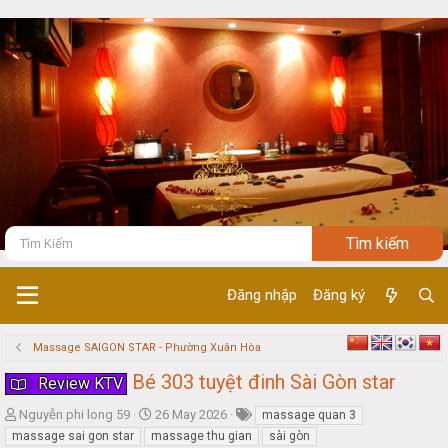
Đăng nhập
Đăng ký
Massage SAIGON STAR - Phường Xuân Hòa
Bé 303 tuyệt đinh Sài Gòn star
Review KTV
T
S
Nguyễn phi long 59
26 May 2026
massage quan 3
h
t
massage sai gon star
massage thu gian
sài gòn