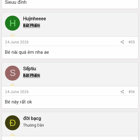
Sieuu đỉnh
Huỳnheeee
H
Bát Phẩm
24 June 2026
#35
Bé nài quá êm nha ae
Sếptiu
S
Bát Phẩm
24 June 2026
#36
Bé này rất ok
đời bạcg
Đ
Thường Dân