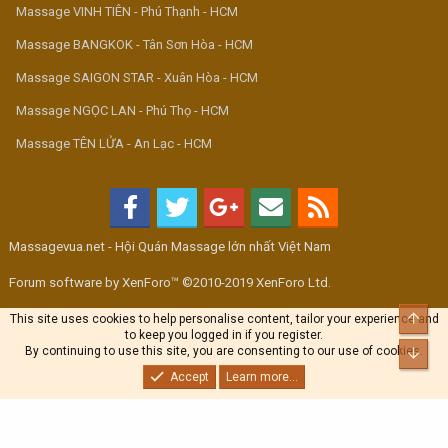
Massage VINH TIÊN - Phú Thạnh - HCM
Massage BANGKOK - Tân Sơn Hòa - HCM
Massage SAIGON STAR - Xuân Hòa - HCM
Massage NGỌC LAN - Phú Thọ - HCM
Massage TÊN LỬA - An Lạc - HCM
Massagevua.net - Hội Quán Massage lớn nhất Việt Nam
Forum software by XenForo™ ©2010-2019 XenForo Ltd.
Top
This site uses cookies to help personalise content, tailor your experience and
to keep you logged in if you register.
By continuing to use this site, you are consenting to our use of cookies.
Bott
Accept
Learn more...