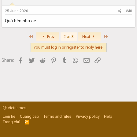
25 June 2026
#40
Quá bén nha ae
First
Last
Prev
2 of 3
Next
You must log in or register to reply here.
Facebook
Twitter
Reddit
Pinterest
Tumblr
WhatsApp
Email
Link
Share:
Vietnames
Liên hệ
Quảng cáo
Terms and rules
Privacy policy
Help
Trang chủ
R
S
S