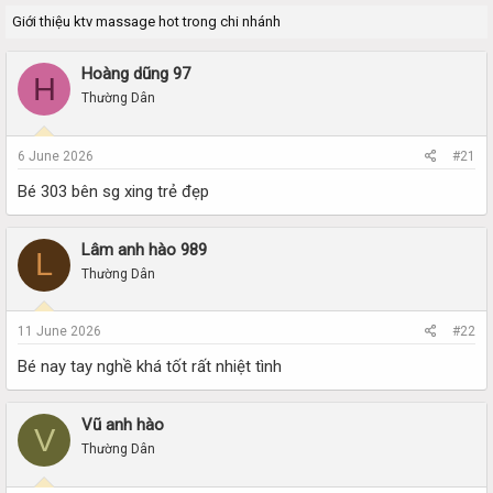
r
a
Giới thiệu ktv massage hot trong chi nhánh
e
r
a
t
d
d
Hoàng dũng 97
H
s
a
Thường Dân
t
t
a
e
r
6 June 2026
#21
t
e
Bé 303 bên sg xing trẻ đẹp
r
Lâm anh hào 989
L
Thường Dân
11 June 2026
#22
Bé nay tay nghề khá tốt rất nhiệt tình
Vũ anh hào
V
Thường Dân