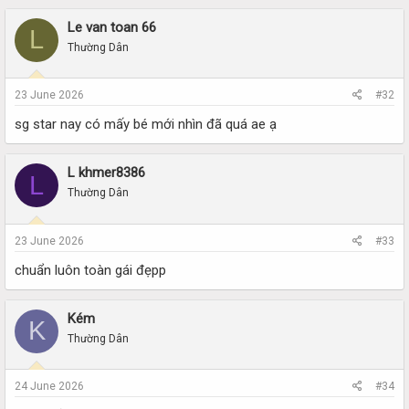
Le van toan 66
L
Thường Dân
23 June 2026
#32
sg star nay có mấy bé mới nhìn đã quá ae ạ
L khmer8386
L
Thường Dân
23 June 2026
#33
chuẩn luôn toàn gái đẹpp
Kém
K
Thường Dân
24 June 2026
#34