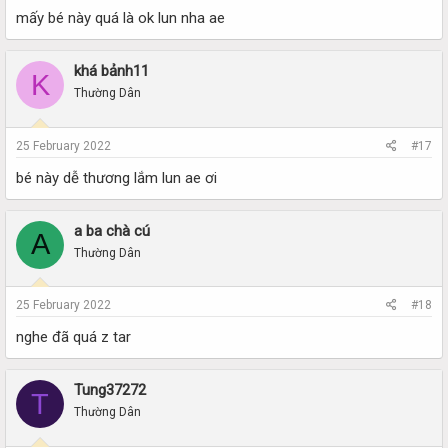
mấy bé này quá là ok lun nha ae
khá bảnh11
K
Thường Dân
25 February 2022
#17
bé này dễ thương lắm lun ae ơi
a ba chà cú
A
Thường Dân
25 February 2022
#18
nghe đã quá z tar
Tung37272
T
Thường Dân