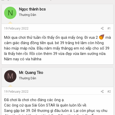
h
t
r
a
Ngọc thành bcs
N
e
r
Thường Dân
a
t
d
d
s
a
19 February 2022
#1
t
t
a
e
Mới qua chơi thử tuần rồi thấy ổn quá mấy ông. Đi vua 2
mà
r
cảm giác đáng đồng tiền quá. bé 39 trắng trẻ lắm còn hồng
t
hào múp máp nữa. Đầu năm mấy thăngg em nó xếp cho số 39
e
là thấy hên rồi. Rồi còn thêm 39 vừa đẹp vừa làm sướng nữa.
r
Năm nay có vía hâhha
Mr. Quang Tèo
M
Thường Dân
19 February 2022
#2
Đã chơi là chơi cho đáng các ông ạ.
Các ông cứ qua Sài Gòn STAR là quên luôn lỗi về.
Sang gặp bé 39. Dễ thương gì đâu luôn á. Lại còn phục vụ chu