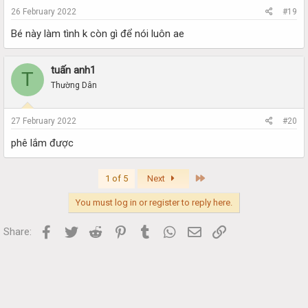
26 February 2022
#19
Bé này làm tình k còn gì để nói luôn ae
tuấn anh1
T
Thường Dân
27 February 2022
#20
phê lắm được
Last
1 of 5
Next
You must log in or register to reply here.
Facebook
Twitter
Reddit
Pinterest
Tumblr
WhatsApp
Email
Link
Share: