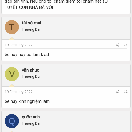
đáo tận tình. Nếu cho tôi chấm điểm tôi chấm hết sỐ.
TUYỆT CON NHÀ BÀ VỜI
tài sờ mai
T
Thường Dân
19 February 2022
#3
bé này nay có làm k ad
văn phục
V
Thường Dân
19 February 2022
#4
bé này kinh nghiệm lăm
quốc anh
Q
Thường Dân