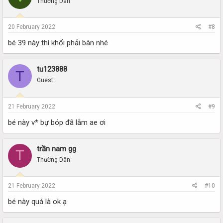
Thường Dân
20 February 2022
#8
bé 39 này thì khổi phải bàn nhé
tu123888
T
Guest
21 February 2022
#9
bé này v* bự bóp đã lắm ae ơi
trần nam gg
T
Thường Dân
21 February 2022
#10
bé này quá là ok ạ