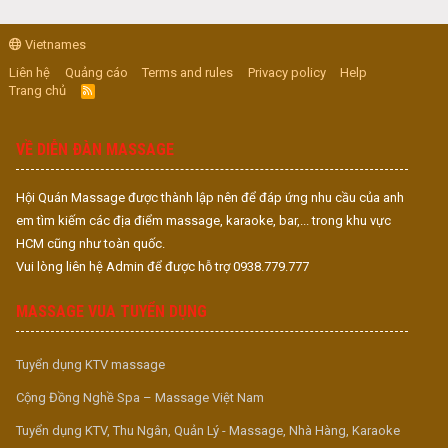
Vietnames
Liên hệ
Quảng cáo
Terms and rules
Privacy policy
Help
Trang chủ
R
S
S
VỀ DIỄN ĐÀN MASSAGE
Hội Quán Massage được thành lập nên để đáp ứng nhu cầu của anh
em tìm kiếm các địa điểm massage, karaoke, bar,... trong khu vực
HCM cũng như toàn quốc.
Vui lòng liên hệ Admin để được hỗ trợ 0938.779.777
MASSAGE VUA TUYỂN DỤNG
Tuyển dụng KTV massage
Cộng Đồng Nghề Spa – Massage Việt Nam
Tuyển dụng KTV, Thu Ngân, Quản Lý - Massage, Nhà Hàng, Karaoke