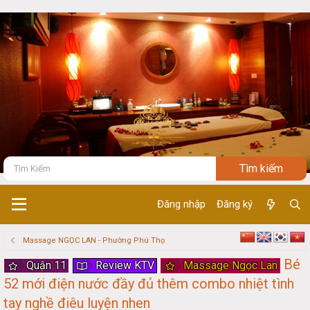
Đăng nhập
Đăng ký
Massage NGỌC LAN - Phường Phú Thọ
Bé
Quận 11
Review KTV
Massage Ngọc Lan
52 mới điện nước đầy đủ thêm combo nhiệt tình
tay nghề điêu luyện nhen