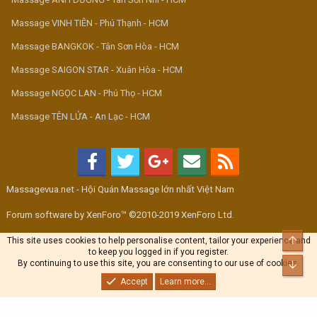
Massage VINH TIÊN - Phú Thạnh - HCM
Massage BANGKOK - Tân Sơn Hòa - HCM
Massage SAIGON STAR - Xuân Hòa - HCM
Massage NGỌC LAN - Phú Thọ - HCM
Massage TÊN LỬA - An Lạc - HCM
Massagevua.net - Hội Quán Massage lớn nhất Việt Nam
Forum software by XenForo™ ©2010-2019 XenForo Ltd.
Top
This site uses cookies to help personalise content, tailor your experience and
to keep you logged in if you register.
By continuing to use this site, you are consenting to our use of cookies.
Bott
Accept
Learn more...