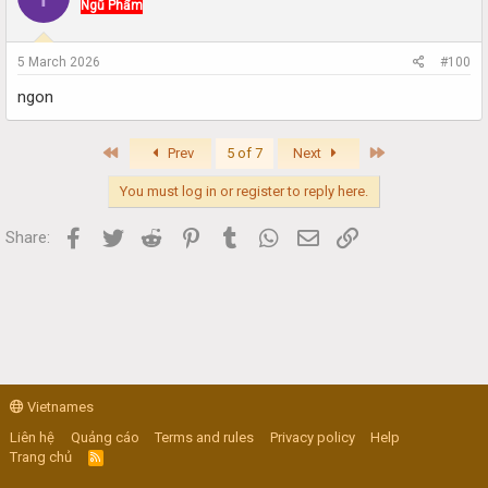
Ngũ Phẩm
5 March 2026
#100
ngon
First
Last
Prev
5 of 7
Next
You must log in or register to reply here.
Facebook
Twitter
Reddit
Pinterest
Tumblr
WhatsApp
Email
Link
Share:
Vietnames
Liên hệ
Quảng cáo
Terms and rules
Privacy policy
Help
Trang chủ
R
S
S