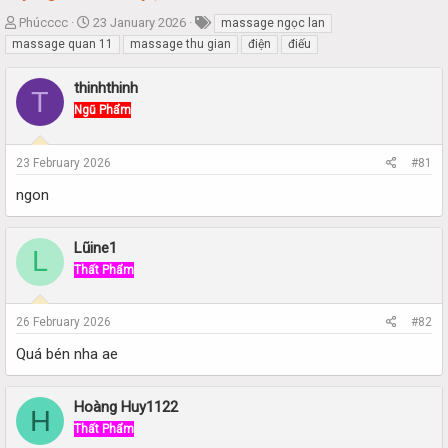
T
S
Phúcccc
23 January 2026
massage ngọc lan
h
t
massage quan 11
massage thu gian
điện
điếu
r
a
e
r
thinhthinh
T
a
t
Ngũ Phẩm
d
d
s
a
t
t
23 February 2026
#81
a
e
r
ngon
t
e
r
Lũine1
L
Thất Phẩm
26 February 2026
#82
Quá bén nha ae
Hoàng Huy1122
H
Thất Phẩm