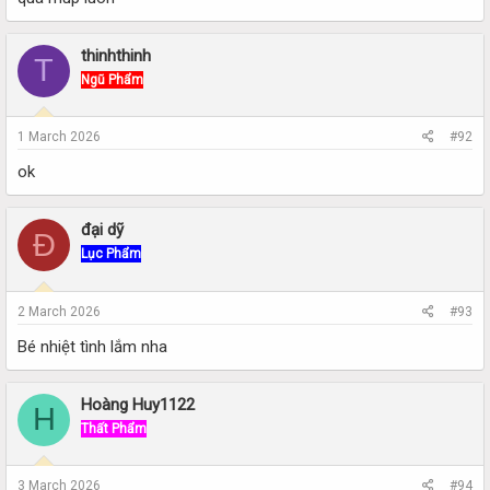
thinhthinh
T
Ngũ Phẩm
1 March 2026
#92
ok
đại dỹ
Đ
Lục Phẩm
2 March 2026
#93
Bé nhiệt tình lắm nha
Hoàng Huy1122
H
Thất Phẩm
3 March 2026
#94