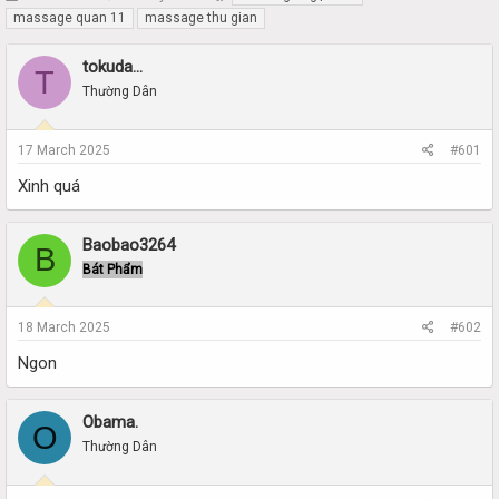
h
t
massage quan 11
massage thu gian
r
a
e
r
tokuda...
T
a
t
Thường Dân
d
d
s
a
t
t
17 March 2025
#601
a
e
r
Xinh quá
t
e
r
Baobao3264
B
Bát Phẩm
18 March 2025
#602
Ngon
Obama.
O
Thường Dân