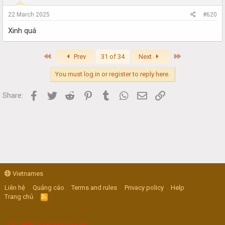
22 March 2025
#620
Xinh quá
First
Last
Prev
31 of 34
Next
You must log in or register to reply here.
Facebook
Twitter
Reddit
Pinterest
Tumblr
WhatsApp
Email
Link
Share:
Vietnames
Liên hệ
Quảng cáo
Terms and rules
Privacy policy
Help
Trang chủ
R
S
S