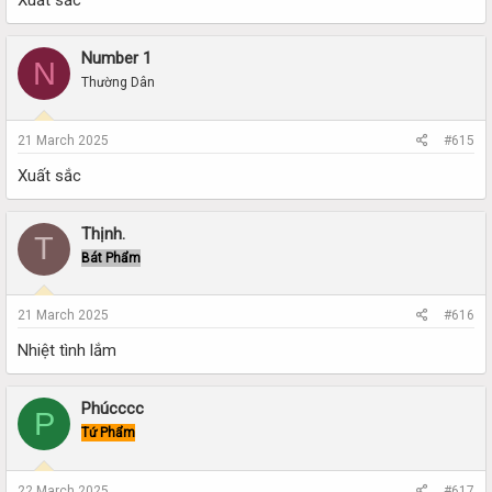
Xuất sắc
Number 1
N
Thường Dân
21 March 2025
#615
Xuất sắc
Thịnh.
T
Bát Phẩm
21 March 2025
#616
Nhiệt tình lắm
Phúcccc
P
Tứ Phẩm
22 March 2025
#617