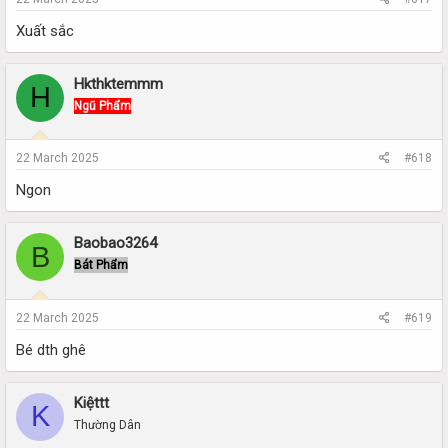
Xuất sắc
Hkthktemmm
H
Ngũ Phẩm
22 March 2025
#618
Ngon
Baobao3264
B
Bát Phẩm
22 March 2025
#619
Bé dth ghê
Kiệttt
K
Thường Dân