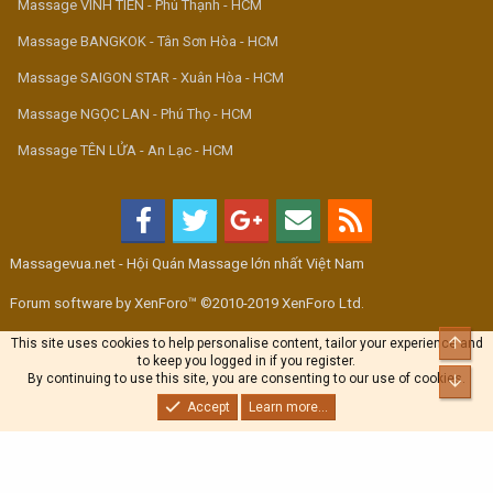
Massage VINH TIÊN - Phú Thạnh - HCM
Massage BANGKOK - Tân Sơn Hòa - HCM
Massage SAIGON STAR - Xuân Hòa - HCM
Massage NGỌC LAN - Phú Thọ - HCM
Massage TÊN LỬA - An Lạc - HCM
Massagevua.net - Hội Quán Massage lớn nhất Việt Nam
Forum software by XenForo™ ©2010-2019 XenForo Ltd.
Top
This site uses cookies to help personalise content, tailor your experience and
to keep you logged in if you register.
By continuing to use this site, you are consenting to our use of cookies.
Bott
Accept
Learn more...