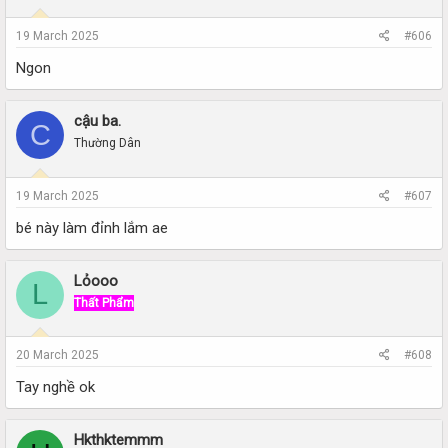
19 March 2025
#606
Ngon
cậu ba.
C
Thường Dân
19 March 2025
#607
bé này làm đỉnh lắm ae
Lỏooo
L
Thất Phẩm
20 March 2025
#608
Tay nghề ok
Hkthktemmm