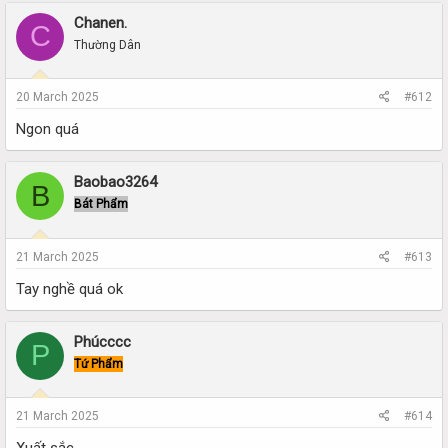
Chanen.
C
Thường Dân
20 March 2025
#612
Ngon quá
Baobao3264
B
Bát Phẩm
21 March 2025
#613
Tay nghề quá ok
Phúcccc
P
Tứ Phẩm
21 March 2025
#614