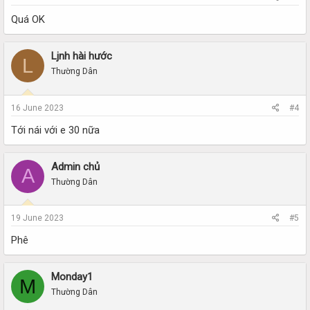
Quá OK
Ljnh hài hước
L
Thường Dân
16 June 2023
#4
Tới nái với e 30 nữa
Admin chủ
A
Thường Dân
19 June 2023
#5
Phê
Monday1
M
Thường Dân