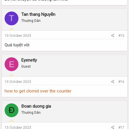
Tan thang Nguyễn
T
Thường Dân
10 October 2023
#15
Quá tuyệt vời
Eyenetly
E
Guest
10 October 2023
#16
how to get clomid over the counter
Đoan duong gia
Đ
Thường Dân
15 October 2023
#17