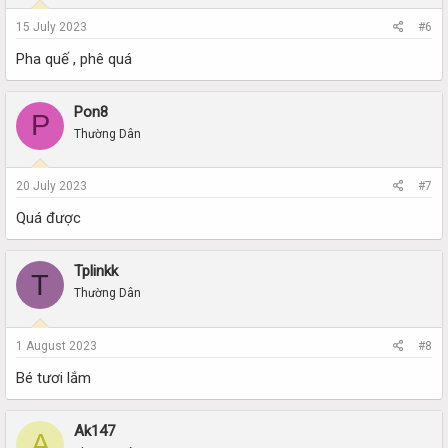
15 July 2023
#6
Pha quế , phê quá
Pon8
P
Thường Dân
20 July 2023
#7
Quá được
Tplinkk
T
Thường Dân
1 August 2023
#8
Bé tươi lắm
Ak147
A