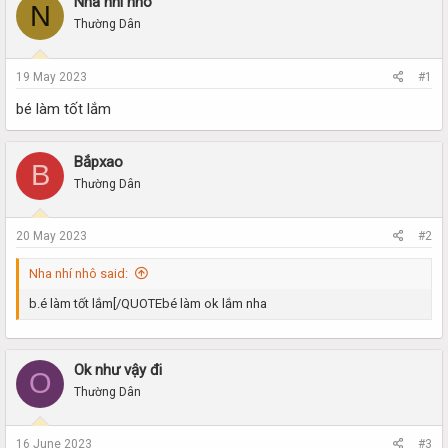
Nha nhí nhô
r
a
N
e
r
Thường Dân
a
t
d
d
s
a
19 May 2023
#1
t
t
bé làm tốt lắm
a
e
r
t
Bắpxao
e
B
r
Thường Dân
20 May 2023
#2
Nha nhí nhô said:
b.é làm tốt lắm[/QUOTEbé làm ok lắm nha
Ok như vậy đi
O
Thường Dân
16 June 2023
#3