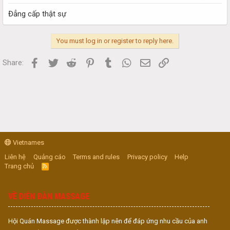
Đẳng cấp thật sự
You must log in or register to reply here.
Facebook
Twitter
Reddit
Pinterest
Tumblr
WhatsApp
Email
Link
Share:
Vietnames
Liên hệ
Quảng cáo
Terms and rules
Privacy policy
Help
Trang chủ
R
S
S
VỀ DIỄN ĐÀN MASSAGE
Hội Quán Massage được thành lập nên để đáp ứng nhu cầu của anh