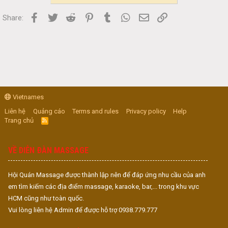
Facebook
Twitter
Reddit
Pinterest
Tumblr
WhatsApp
Email
Link
Share:
Vietnames
Liên hệ
Quảng cáo
Terms and rules
Privacy policy
Help
Trang chủ
R
S
S
VỀ DIỄN ĐÀN MASSAGE
Hội Quán Massage được thành lập nên để đáp ứng nhu cầu của anh
em tìm kiếm các địa điểm massage, karaoke, bar,... trong khu vực
HCM cũng như toàn quốc.
Vui lòng liên hệ Admin để được hỗ trợ 0938.779.777