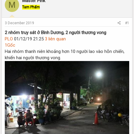
Master Pink
r
a
M
e
r
Tam Phẩm
a
t
d
d
s
a
3 December 2019
#1
t
t
2 nhóm truy sát ở Bình Dương, 2 người thương vong
a
e
r
PLO
01/12/19 21:25
3 liên quan
t
1
Gốc
e
Hai nhóm thanh niên khoảng hơn 10 người lao vào hỗn chiến,
r
khiến hai người thương vong.