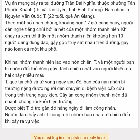
Vụ án mạng xảy ra tại đường Trần Đại Nghĩa, thuộc phường Tân
Phước Khánh (thị xã Tân Uyên, tỉnh Bình Dương). Nạn nhân là
Nguyễn Văn Quốc T. (22 tuổi, quê An Giang).
Theo một số nhân chứng, khoảng hơn 17 giờ cùng ngày, người
dân nghe tiếng chửi bới la hét của một nhóm thanh niên. Khi
chạy ra xem thì thấy một nhóm thanh niên khoảng hơn 10
người đang dùng dao, gậy gộc truy sát nhau trên đường, gây
náo loạn cả một khu phố.
Khi hai nhóm thanh niên lao vào hỗn chiến, T. và một người bạn
bị nhóm đối thủ dùng gậy đánh nhiều nhát vào người khiến cả
hai chảy nhiều máu.
T. gục tại chỗ và tử vong ngay sau đó, bạn của nạn nhân bị
thương nặng được người dân chuyển đi bệnh viện cấp cứu
trong tình trạng nguy kịch. Gây án xong nhóm thanh niên đã
nhanh chóng rời khỏi hiện trường.
Được biết T. ở trọ gần đó hằng ngày đi làm công nhân.
Người dân thấy anh T. cùng một nhóm bạn nhậu từ chiều đến
khi xảy ra vụ việc.
You must log in or register to reply here.