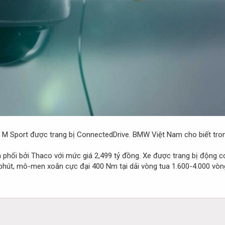
0i M Sport được trang bị ConnectedDrive. BMW Việt Nam cho biết tro
phối bởi Thaco với mức giá 2,499 tỷ đồng. Xe được trang bị động c
/phút, mô-men xoắn cực đại 400 Nm tại dải vòng tua 1.600-4.000 vòn