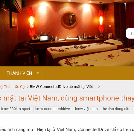
THÀNH VIÊN
ội Thất - Xe Cộ
BMW ConnectedDrive có mặt tại Việt...
mặt tại Việt Nam, dùng smartphone thay
bmw 330i m sport
bmw connecteddrive
bmw việt nam
hệ dẫn động cầu s
hiều tính năng mới. Hiện tại ở Việt Nam, ConnectedDrive chỉ có trê