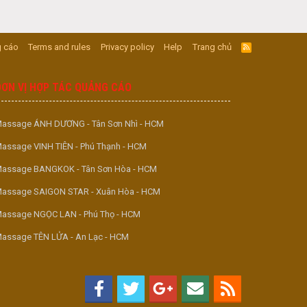
 cáo
Terms and rules
Privacy policy
Help
Trang chủ
R
S
S
ĐƠN VỊ HỢP TÁC QUẢNG CÁO
assage ÁNH DƯƠNG - Tân Sơn Nhì - HCM
assage VINH TIÊN - Phú Thạnh - HCM
assage BANGKOK - Tân Sơn Hòa - HCM
assage SAIGON STAR - Xuân Hòa - HCM
assage NGỌC LAN - Phú Thọ - HCM
assage TÊN LỬA - An Lạc - HCM