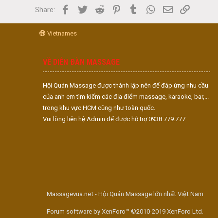
Facebook
Twitter
Reddit
Pinterest
Tumblr
WhatsApp
Email
Link
Share:
Vietnames
VỀ DIỄN ĐÀN MASSAGE
Hội Quán Massage được thành lập nên để đáp ứng nhu cầu
của anh em tìm kiếm các địa điểm massage, karaoke, bar,...
trong khu vực HCM cũng như toàn quốc.
Vui lòng liên hệ Admin để được hỗ trợ 0938.779.777
Massagevua.net - Hội Quán Massage lớn nhất Việt Nam
Forum software by XenForo™ ©2010-2019 XenForo Ltd.