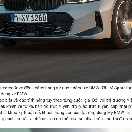
nnectedDrive đến khách hàng sử dụng dòng xe BMW 330i M Sport tại 
 dùng xe BMW.
biệt về các tính năng tuỳ theo từng quốc gia. Đối với thị trường Vi
ều khiển xe từ xa, bản đồ trực tuyến, trợ lý ảo trực tuyến, cập nhật 
 chìa khóa kỹ thuật số, khách hàng cần cài đặt ứng dụng My BMW. T
g minh, ngoài ra chủ xe còn có thể chia sẻ chìa khóa cho tối đa 5 n