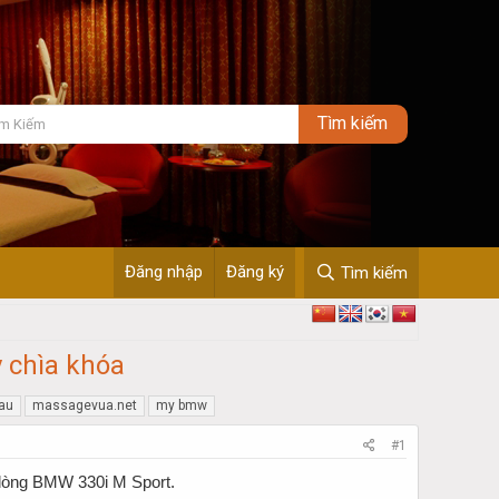
Đăng nhập
Đăng ký
Tìm kiếm
 chìa khóa
au
massagevua.net
my bmw
#1
n dòng BMW 330i M Sport.