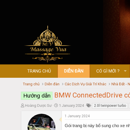
TRANG CHỦ
DIỄN ĐÀN
CÓ GÌ MỚI ?
Trang chủ
Diễn đàn
Các Dịch Vụ Giải Trí Khác
Nhà Đất - N
BMW ConnectedDrive có 
Hướng dẫn
T
S
Hoàng Dược Sư
1 January 2024
2.0l twinpower turbo
h
t
r
a
1 January 2024
e
r
Gói trang bị này bổ sung cho xe n
a
t