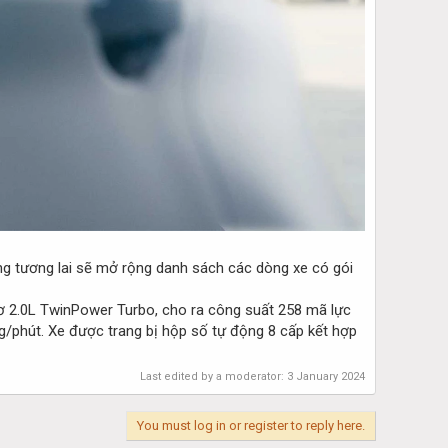
ng tương lai sẽ mở rộng danh sách các dòng xe có gói
ơ 2.0L TwinPower Turbo, cho ra công suất 258 mã lực
g/phút. Xe được trang bị hộp số tự động 8 cấp kết hợp
Last edited by a moderator:
3 January 2024
You must log in or register to reply here.