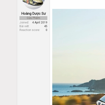
d
d
s
a
t
t
Hoàng Dược Sư
a
e
r
Cửu Phẩm
t
Joined
4 April 2019
Bài viết
45
e
Reaction score
0
r