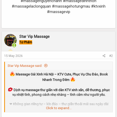
#massagenguyenchanh #massagedinhthon
#massagelaclongquan #massagehotungmau #ktvxinh
#massagevip
Star Vip Massage
Tứ Phẩm
15 May 2026
#2
Star Vip Massage said:
Massage Gái Xinh Hà Nội – KTV Cute, Phục Vụ Chu Đáo, Book
Nhanh Trong Đêm
Dịch vụ massage thư giãn với dàn KTV xinh xắn, dễ thương, phục
vụ nhiệt tình, phong cách nhẹ nhàng – tình cảm như người yêu.
❤
Không gian riêng tư – kín đáo – thư giãn thoải mái sau ngày dài
Click to expand...
mệt mỏi.