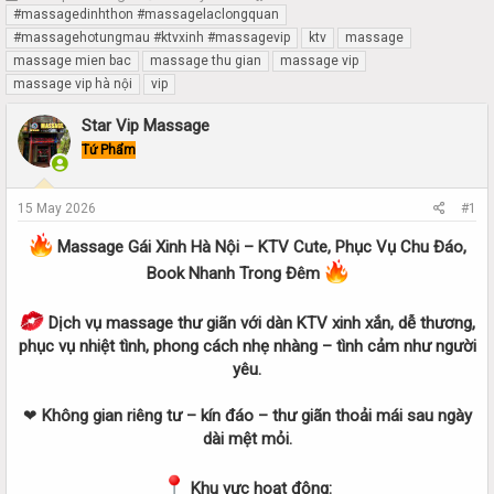
h
t
#massagedinhthon #massagelaclongquan
r
a
#massagehotungmau #ktvxinh #massagevip
ktv
massage
e
r
massage mien bac
massage thu gian
massage vip
a
t
massage vip hà nội
vip
d
d
s
a
Star Vip Massage
t
t
Tứ Phẩm
a
e
r
t
15 May 2026
#1
e
r
Massage Gái Xinh Hà Nội – KTV Cute, Phục Vụ Chu Đáo,
Book Nhanh Trong Đêm
Dịch vụ massage thư giãn với dàn KTV xinh xắn, dễ thương,
phục vụ nhiệt tình, phong cách nhẹ nhàng – tình cảm như người
yêu.
❤
Không gian riêng tư – kín đáo – thư giãn thoải mái sau ngày
dài mệt mỏi.
Khu vực hoạt động: