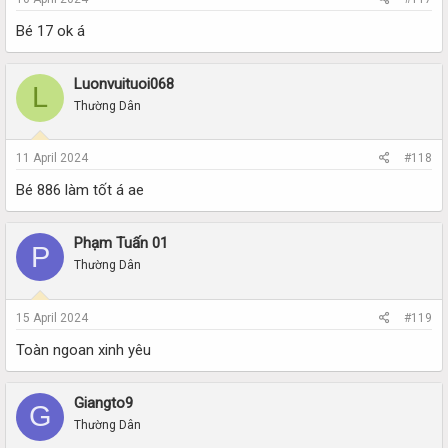
Bé 17 ok á
Luonvuituoi068
L
Thường Dân
11 April 2024
#118
Bé 886 làm tốt á ae
Phạm Tuấn 01
P
Thường Dân
15 April 2024
#119
Toàn ngoan xinh yêu
Giangto9
G
Thường Dân