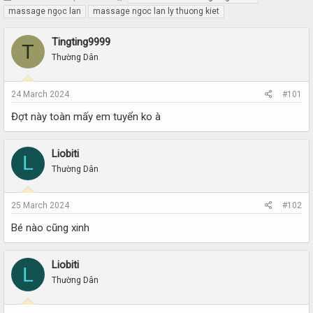
h
t
massage ngọc lan
massage ngoc lan ly thuong kiet
r
a
e
r
Tingting9999
T
a
t
Thường Dân
d
d
s
a
t
t
24 March 2024
#101
a
e
r
Đợt này toàn mấy em tuyển ko à
t
e
r
Liobiti
L
Thường Dân
25 March 2024
#102
Bé nào cũng xinh
Liobiti
L
Thường Dân