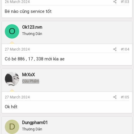
26 March 2024
#103
Bé nào cũng service tốt
Ok123.nvn
O
Thường Dân
27 March 2024
#104
Có bé 886 , 17 , 338 mới kìa ae
MrXxX
Cửu Phẩm
27 March 2024
#105
Ok hết
Dungpham01
D
Thường Dân