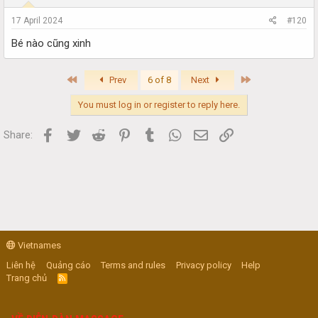
17 April 2024
#120
Bé nào cũng xinh
First
Last
Prev
6 of 8
Next
You must log in or register to reply here.
Facebook
Twitter
Reddit
Pinterest
Tumblr
WhatsApp
Email
Link
Share:
Vietnames
Liên hệ
Quảng cáo
Terms and rules
Privacy policy
Help
Trang chủ
R
S
S