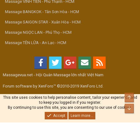
Massage VINH TIÊN - Phú Thạnh - HCM
Massage BANGKOK - Tân Sơn Hòa - HCM
Massage SAIGON STAR - Xuân Hòa - HCM
Massage NGỌC LAN - Phú Thọ - HCM
Massage TÊN LỬA - An Lạc - HCM
Massagevua.net - Hội Quán Massage lớn nhất Việt Nam
Forum software by XenForo™ ©2010-2019 XenForo Ltd.
Top
This site uses cookies to help personalise content, tailor your experience and
to keep you logged in if you register.
By continuing to use this site, you are consenting to our use of cookies.
Bott
Accept
Learn more...