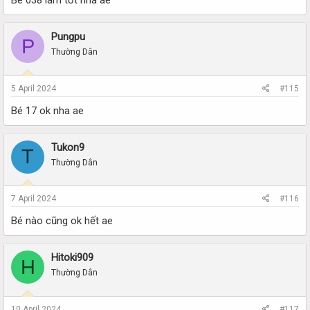
Bé 038 làm tốt nha ae
Pungpu
P
Thường Dân
5 April 2024
#115
Bé 17 ok nha ae
Tukon9
T
Thường Dân
7 April 2024
#116
Bé nào cũng ok hết ae
Hitoki909
H
Thường Dân
10 April 2024
#117