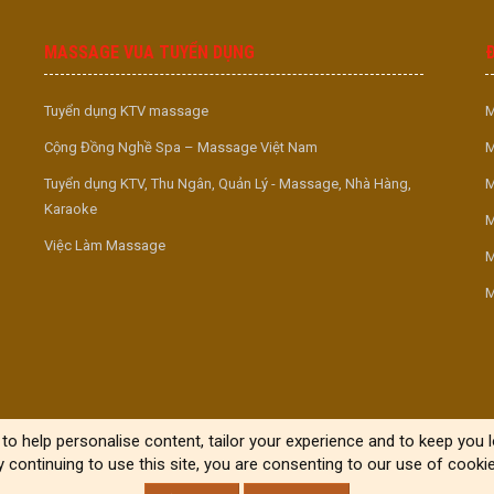
MASSAGE VUA TUYỂN DỤNG
Tuyển dụng KTV massage
M
Cộng Đồng Nghề Spa – Massage Việt Nam
M
Tuyển dụng KTV, Thu Ngân, Quản Lý - Massage, Nhà Hàng,
M
Karaoke
M
Việc Làm Massage
M
M
to help personalise content, tailor your experience and to keep you lo
y continuing to use this site, you are consenting to our use of cookie