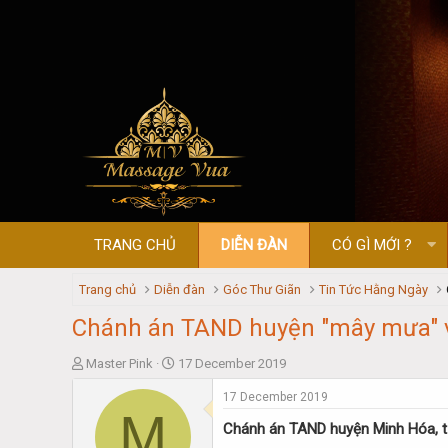
TRANG CHỦ
DIỄN ĐÀN
CÓ GÌ MỚI ?
Trang chủ
Diễn đàn
Góc Thư Giãn
Tin Tức Hằng Ngày
Chánh án TAND huyện "mây mưa" với
T
S
Master Pink
17 December 2019
h
t
17 December 2019
r
a
M
e
r
Chánh án TAND huyện Minh Hóa, tỉn
a
t