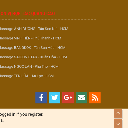
S
S
ĐƠN VỊ HỢP TÁC QUẢNG CÁO
assage ÁNH DƯƠNG - Tân Sơn Nhì - HCM
assage VINH TIÊN - Phú Thạnh - HCM
assage BANGKOK - Tân Sơn Hòa - HCM
assage SAIGON STAR - Xuân Hòa - HCM
assage NGỌC LAN - Phú Thọ - HCM
assage TÊN LỬA - An Lạc - HCM
Top
gged in if you register.
s.
Bott