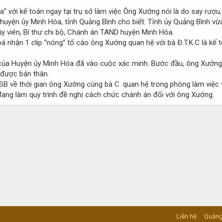
Ông Xướng nói là do say rượu
 huyện ủy Minh Hóa, tỉnh Quảng Bình cho biết: Tỉnh ủy Quảng Bình v
y viên, Bí thư chi bộ, Chánh án TAND huyện Minh Hóa.
á nhận 1 clip “nóng” tố cáo ông Xướng quan hệ với bà Đ.T.K.C là kế 
ủa Huyện ủy Minh Hóa đã vào cuộc xác minh. Bước đầu, ông Xướng 
 được bản thân.
B về thời gian ông Xướng cùng bà C. quan hệ trong phòng làm việc v
đang làm quy trình đề nghị cách chức chánh án đối với ông Xướng.
Liên hệ
Quảng