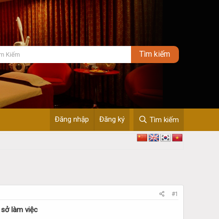
Đăng nhập
Đăng ký
Tìm kiếm
#1
 sở làm việc