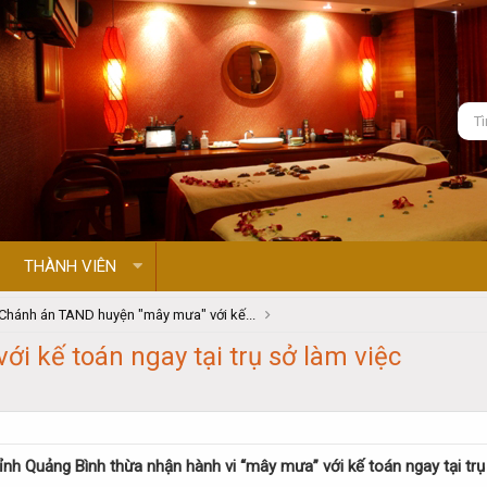
THÀNH VIÊN
Chánh án TAND huyện "mây mưa" với kế...
 kế toán ngay tại trụ sở làm việc
h Quảng Bình thừa nhận hành vi “mây mưa” với kế toán ngay tại trụ