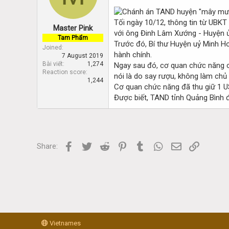
d
d
s
a
t
t
Tối ngày 10/12, thông tin từ UBKT
Master Pink
a
e
với ông Đinh Lâm Xướng - Huyện ủ
Tam Phẩm
r
Trước đó, Bí thư Huyện uỷ Minh Ho
Joined
t
hành chính.
7 August 2019
e
Bài viết
1,274
Ngay sau đó, cơ quan chức năng c
r
Reaction score
nói là do say rượu, không làm chủ
1,244
Cơ quan chức năng đã thu giữ 1 US
Được biết, TAND tỉnh Quảng Bình 
Facebook
Twitter
Reddit
Pinterest
Tumblr
WhatsApp
Email
Link
Share:
Vietnames