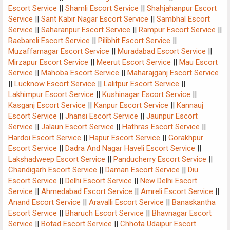
Escort Service
||
Shamli Escort Service
||
Shahjahanpur Escort
Service
||
Sant Kabir Nagar Escort Service
||
Sambhal Escort
Service
||
Saharanpur Escort Service
||
Rampur Escort Service
||
Raebareli Escort Service
||
Pilibhit Escort Service
||
Muzaffarnagar Escort Service
||
Muradabad Escort Service
||
Mirzapur Escort Service
||
Meerut Escort Service
||
Mau Escort
Service
||
Mahoba Escort Service
||
Maharajganj Escort Service
||
Lucknow Escort Service
||
Lalitpur Escort Service
||
Lakhimpur Escort Service
||
Kushinagar Escort Service
||
Kasganj Escort Service
||
Kanpur Escort Service
||
Kannauj
Escort Service
||
Jhansi Escort Service
||
Jaunpur Escort
Service
||
Jalaun Escort Service
||
Hathras Escort Service
||
Hardoi Escort Service
||
Hapur Escort Service
||
Gorakhpur
Escort Service
||
Dadra And Nagar Haveli Escort Service
||
Lakshadweep Escort Service
||
Panducherry Escort Service
||
Chandigarh Escort Service
||
Daman Escort Service
||
Diu
Escort Service
||
Delhi Escort Service
||
New Delhi Escort
Service
||
Ahmedabad Escort Service
||
Amreli Escort Service
||
Anand Escort Service
||
Aravalli Escort Service
||
Banaskantha
Escort Service
||
Bharuch Escort Service
||
Bhavnagar Escort
Service
||
Botad Escort Service
||
Chhota Udaipur Escort