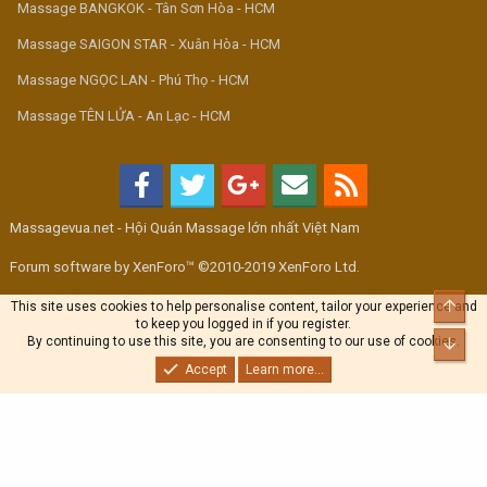
Massage BANGKOK - Tân Sơn Hòa - HCM
Massage SAIGON STAR - Xuân Hòa - HCM
Massage NGỌC LAN - Phú Thọ - HCM
Massage TÊN LỬA - An Lạc - HCM
Massagevua.net - Hội Quán Massage lớn nhất Việt Nam
Forum software by XenForo™ ©2010-2019 XenForo Ltd.
Top
This site uses cookies to help personalise content, tailor your experience and
to keep you logged in if you register.
By continuing to use this site, you are consenting to our use of cookies.
Bott
Accept
Learn more...