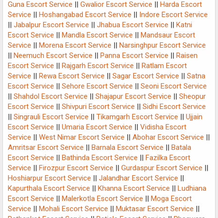
Guna Escort Service
||
Gwalior Escort Service
||
Harda Escort
Service
||
Hoshangabad Escort Service
||
Indore Escort Service
||
Jabalpur Escort Service
||
Jhabua Escort Service
||
Katni
Escort Service
||
Mandla Escort Service
||
Mandsaur Escort
Service
||
Morena Escort Service
||
Narsinghpur Escort Service
||
Neemuch Escort Service
||
Panna Escort Service
||
Raisen
Escort Service
||
Rajgarh Escort Service
||
Ratlam Escort
Service
||
Rewa Escort Service
||
Sagar Escort Service
||
Satna
Escort Service
||
Sehore Escort Service
||
Seoni Escort Service
||
Shahdol Escort Service
||
Shajapur Escort Service
||
Sheopur
Escort Service
||
Shivpuri Escort Service
||
Sidhi Escort Service
||
Singrauli Escort Service
||
Tikamgarh Escort Service
||
Ujjain
Escort Service
||
Umaria Escort Service
||
Vidisha Escort
Service
||
West Nimar Escort Service
||
Abohar Escort Service
||
Amritsar Escort Service
||
Barnala Escort Service
||
Batala
Escort Service
||
Bathinda Escort Service
||
Fazilka Escort
Service
||
Firozpur Escort Service
||
Gurdaspur Escort Service
||
Hoshiarpur Escort Service
||
Jalandhar Escort Service
||
Kapurthala Escort Service
||
Khanna Escort Service
||
Ludhiana
Escort Service
||
Malerkotla Escort Service
||
Moga Escort
Service
||
Mohali Escort Service
||
Muktasar Escort Service
||