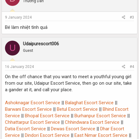
Thường Dân
9 January 2024
#3
Bé làm nhiệt tình quá
Udaipurescort006
U
Guest
16 January 2024
#4
On the off chance that you want to meet a youthful young girl
from our site, Udaipur Escort Service, then go on our site, take
a gander at it, and call your place.
Ashoknagar Escort Service
||
Balaghat Escort Service
||
Barwani Escort Service
||
Betul Escort Service
||
Bhind Escort
Service
||
Bhopal Escort Service
||
Burhanpur Escort Service
||
Chhattarpur Escort Service
||
Chhindwara Escort Service
||
Datia Escort Service
||
Dewas Escort Service
||
Dhar Escort
Service
||
Dindori Escort Service
||
East Nimar Escort Service
||