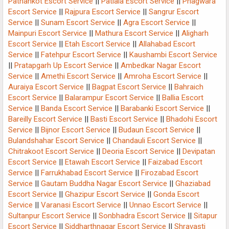
Pathankot Escort Service
||
Patiala Escort Service
||
Phagwara
Escort Service
||
Rajpura Escort Service
||
Sangrur Escort
Service
||
Sunam Escort Service
||
Agra Escort Service
||
Mainpuri Escort Service
||
Mathura Escort Service
||
Aligharh
Escort Service
||
Etah Escort Service
||
Allahabad Escort
Service
||
Fatehpur Escort Service
||
Kaushambi Escort Service
||
Pratapgarh Up Escort Service
||
Ambedkar Nagar Escort
Service
||
Amethi Escort Service
||
Amroha Escort Service
||
Auraiya Escort Service
||
Bagpat Escort Service
||
Bahraich
Escort Service
||
Balarampur Escort Service
||
Ballia Escort
Service
||
Banda Escort Service
||
Barabanki Escort Service
||
Bareilly Escort Service
||
Basti Escort Service
||
Bhadohi Escort
Service
||
Bijnor Escort Service
||
Budaun Escort Service
||
Bulandshahar Escort Service
||
Chandauli Escort Service
||
Chitrakoot Escort Service
||
Deoria Escort Service
||
Devipatan
Escort Service
||
Etawah Escort Service
||
Faizabad Escort
Service
||
Farrukhabad Escort Service
||
Firozabad Escort
Service
||
Gautam Buddha Nagar Escort Service
||
Ghaziabad
Escort Service
||
Ghazipur Escort Service
||
Gonda Escort
Service
||
Varanasi Escort Service
||
Unnao Escort Service
||
Sultanpur Escort Service
||
Sonbhadra Escort Service
||
Sitapur
Escort Service
||
Siddharthnagar Escort Service
||
Shravasti