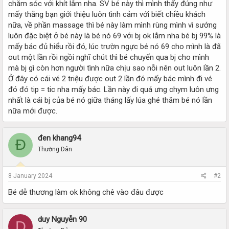
chăm sóc với khít lắm nha. SV bé này thì mình thấy đúng như
mấy thằng bạn giới thiệu luôn tình cảm với biết chiều khách
nữa, về phần massage thì bé này làm mình rùng mình vì sướng
luôn đặc biệt ở bé này là bé nó 69 với bj ok lắm nha bé bj 99% là
mấy bác đủ hiểu rồi đó, lúc trườn ngực bé nó 69 cho mình là đã
out một lần rồi ngồi nghĩ chút thì bé chuyển qua bj cho mình
mà bj gì còn hơn người tình nữa chịu sao nỗi nên out luôn lần 2.
Ở đây có cái vé 2 triệu được out 2 lần đó mấy bác mình đi vé
đó đó tip = tic nha mấy bác. Lần này đi quá ưng chym luôn ưng
nhất là cái bj của bé nó giữa tháng lấy lúa ghé thăm bé nó lần
nữa mới được.
đen khang94
Đ
Thường Dân
8 January 2024
#2
Bé dễ thương làm ok không chê vào đâu được
duy Nguyễn 90
D