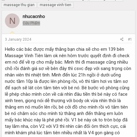
h
t
massage thu gian
massage vinh tien
r
a
e
r
nhucacnho
N
a
t
Cửu Phẩm
d
d
s
a
t
t
3 January 2024
#1
a
e
r
Hello các bác được mấy thằng bạn chia sẽ cho em 139 bên
t
Massage Vinh Tiên làm ok nên hôm trước quyết định đi check
e
em nó để về rp cho mấy bác. Mình thì đi massage cũng nhiều
r
chỗ rồi đánh giá sơ về bên đây thì csvc đẹp với sang trọng còn
nhân viên thì nhiệt tình. Mình đến lúc 21h ngồi ở dưới uống
nước tầm 10p là được lên phòng rồi, vô thì tắm hơi vs tắm sơ
để sạch sẽ lát còn tắm tiên với bé nó. Bé bước vô phòng cũng
lễ phép chào mình còn về cái nhìn đâu tiền thì bé này có face
xinh teen, giọng nói dễ thương với body ok vừa nhìn thôi là
thằng em nó muốn lên rồi, bé cởi đồ cho mình rồi vô tắm tiên
bé nó chăm sóc cho mình từ thằng anh đến thằng em luôn
mấy bác khúc này là phê phê rồi. V1 bé này ok to tròn bóp đã
tay lắm nha, còn V2 với V3 thì nhìn cân đối ôm thích cực, cái
mình khám phá lúc tắm tiên nhiều nhất là V4 gọn gàng có