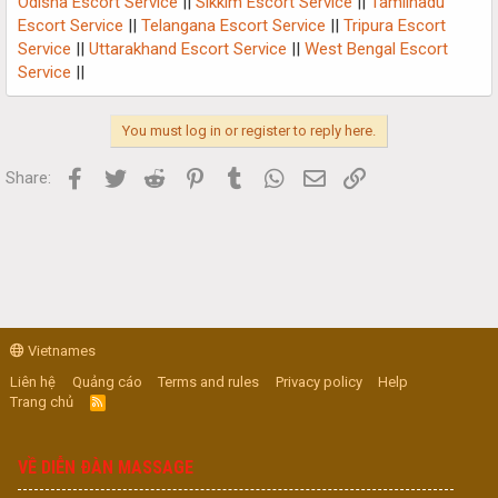
Odisha Escort Service
||
Sikkim Escort Service
||
Tamilnadu
Escort Service
||
Telangana Escort Service
||
Tripura Escort
Service
||
Uttarakhand Escort Service
||
West Bengal Escort
Service
||
You must log in or register to reply here.
Facebook
Twitter
Reddit
Pinterest
Tumblr
WhatsApp
Email
Link
Share:
Vietnames
Liên hệ
Quảng cáo
Terms and rules
Privacy policy
Help
Trang chủ
R
S
S
VỀ DIỄN ĐÀN MASSAGE