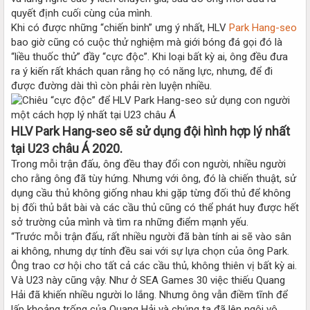
quyết định cuối cùng của mình.
Khi có được những “chiến binh” ưng ý nhất, HLV
Park Hang-seo
bao giờ cũng có cuộc thử nghiệm mà giới bóng đá gọi đó là
“liều thuốc thử” đầy “cực độc”. Khi loại bất kỳ ai, ông đều đưa
ra ý kiến rất khách quan rằng họ có năng lực, nhưng, để đi
được đường dài thì còn phải rèn luyện nhiều.
HLV Park Hang-seo sẽ sử dụng đội hình hợp lý nhất
tại U23 châu Á 2020.
Trong mỗi trận đấu, ông đều thay đổi con người, nhiều người
cho rằng ông đã tùy hứng. Nhưng với ông, đó là chiến thuật, sử
dụng cầu thủ không giống nhau khi gặp từng đối thủ để không
bị đối thủ bắt bài và các cầu thủ cũng có thể phát huy được hết
sở trường của mình và tìm ra những điểm mạnh yếu.
“Trước mỗi trận đấu, rất nhiều người đã bàn tính ai sẽ vào sân
ai không, nhưng dự tính đều sai với sự lựa chọn của ông Park.
Ông trao cơ hội cho tất cả các cầu thủ, không thiên vị bất kỳ ai.
Và U23 này cũng vậy. Như ở SEA Games 30 việc thiếu Quang
Hải đã khiến nhiều người lo lắng. Nhưng ông vẫn điềm tĩnh để
lấp khoảng trống của Quang Hải và chúng ta đã lên ngôi vô