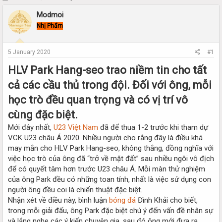
h
t
Modmoi
r
a
e
r
Nhị Phẩm
a
t
d
d
s
a
5 January 2020
#1
t
t
HLV Park Hang-seo trao niềm tin cho tất
a
e
r
cả các cầu thủ trong đội. Đối với ông, mỗi
t
e
học trò đều quan trọng và có vị trí vô
r
cùng đặc biệt.
Mới đây nhất,
U23 Việt Nam
đã để thua 1-2 trước khi tham dự
VCK U23 châu Á 2020. Nhiều người cho rằng đây là điều khá
may mắn cho HLV Park Hang-seo, không thắng, đồng nghĩa với
việc học trò của ông đã “trở về mặt đất” sau nhiều ngôi vô địch
để có quyết tâm hơn trước U23 châu Á. Mỗi màn thử nghiệm
của ông Park đều có những toan tính, nhất là việc sử dụng con
người ông đều coi là chiến thuật đặc biệt.
Nhận xét về điều này, bình luận
bóng đá
Đình Khải cho biết,
trong mỗi giải đấu, ông Park đặc biệt chú ý đến vấn đề nhân sự
và lắng nghe các ý kiến chuyên gia, sau đó ông mới đưa ra