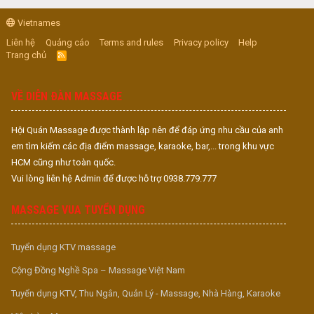
Vietnames
Liên hệ
Quảng cáo
Terms and rules
Privacy policy
Help
Trang chủ
R
S
S
VỀ DIỄN ĐÀN MASSAGE
Hội Quán Massage được thành lập nên để đáp ứng nhu cầu của anh
em tìm kiếm các địa điểm massage, karaoke, bar,... trong khu vực
HCM cũng như toàn quốc.
Vui lòng liên hệ Admin để được hỗ trợ 0938.779.777
MASSAGE VUA TUYỂN DỤNG
Tuyển dụng KTV massage
Cộng Đồng Nghề Spa – Massage Việt Nam
Tuyển dụng KTV, Thu Ngân, Quản Lý - Massage, Nhà Hàng, Karaoke