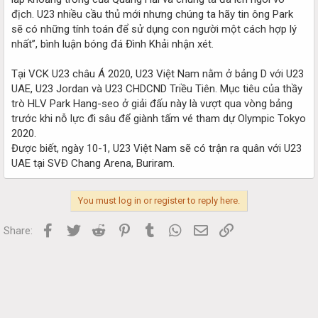
địch. U23 nhiều cầu thủ mới nhưng chúng ta hãy tin ông Park
sẽ có những tính toán để sử dụng con người một cách hợp lý
nhất”, bình luận bóng đá Đình Khải nhận xét.
Tại VCK U23 châu Á 2020, U23 Việt Nam nằm ở bảng D với U23
UAE, U23 Jordan và U23 CHDCND Triều Tiên. Mục tiêu của thầy
trò HLV Park Hang-seo ở giải đấu này là vượt qua vòng bảng
trước khi nỗ lực đi sâu để giành tấm vé tham dự Olympic Tokyo
2020.
Được biết, ngày 10-1, U23 Việt Nam sẽ có trận ra quân với U23
UAE tại SVĐ Chang Arena, Buriram.
You must log in or register to reply here.
Facebook
Twitter
Reddit
Pinterest
Tumblr
WhatsApp
Email
Link
Share: