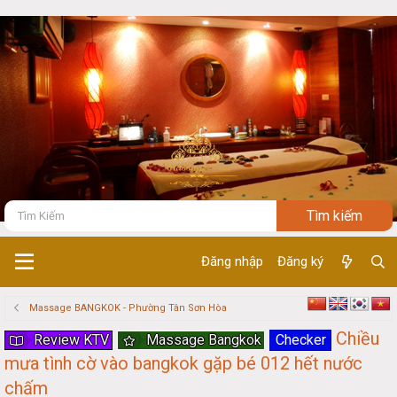
Đăng nhập
Đăng ký
Massage BANGKOK - Phường Tân Sơn Hòa
Chiều
Review KTV
Massage Bangkok
Checker
mưa tình cờ vào bangkok gặp bé 012 hết nước
chấm