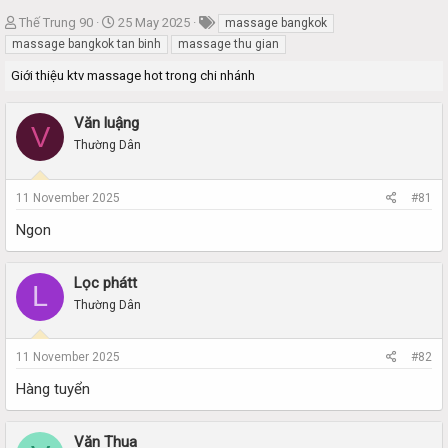
T
S
Thế Trung 90
25 May 2025
massage bangkok
h
t
massage bangkok tan binh
massage thu gian
r
a
Giới thiệu ktv massage hot trong chi nhánh
e
r
a
t
d
d
Văn luậng
V
s
a
Thường Dân
t
t
a
e
r
11 November 2025
#81
t
e
Ngon
r
Lọc phátt
L
Thường Dân
11 November 2025
#82
Hàng tuyển
Văn Thua