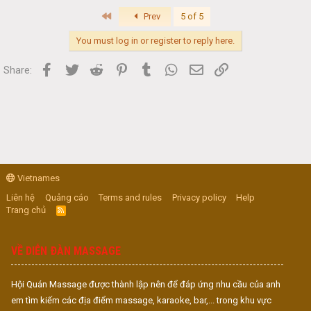
First
Prev
5 of 5
You must log in or register to reply here.
Facebook
Twitter
Reddit
Pinterest
Tumblr
WhatsApp
Email
Link
Share:
Vietnames
Liên hệ
Quảng cáo
Terms and rules
Privacy policy
Help
Trang chủ
R
S
S
VỀ DIỄN ĐÀN MASSAGE
Hội Quán Massage được thành lập nên để đáp ứng nhu cầu của anh
em tìm kiếm các địa điểm massage, karaoke, bar,... trong khu vực