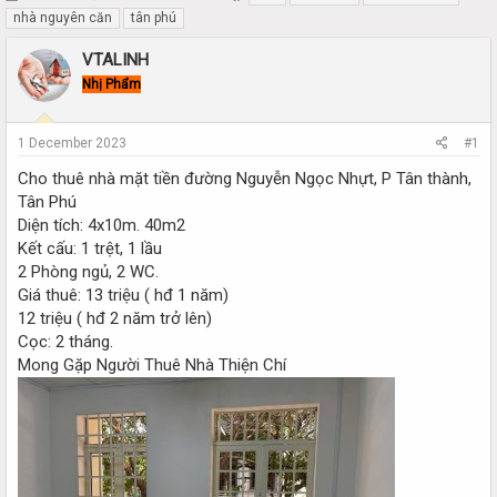
h
t
nhà nguyên căn
tân phú
r
a
e
r
VTALINH
a
t
Nhị Phẩm
d
d
s
a
t
t
1 December 2023
#1
a
e
r
Cho thuê nhà mặt tiền đường Nguyễn Ngọc Nhựt, P Tân thành,
t
Tân Phú
e
Diện tích: 4x10m. 40m2
r
Kết cấu: 1 trệt, 1 lầu
2 Phòng ngủ, 2 WC.
Giá thuê: 13 triệu ( hđ 1 năm)
12 triệu ( hđ 2 năm trở lên)
Cọc: 2 tháng.
Mong Gặp Người Thuê Nhà Thiện Chí