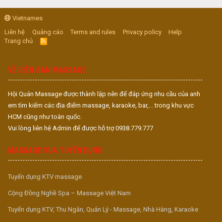
Vietnames
Liên hệ
Quảng cáo
Terms and rules
Privacy policy
Help
Trang chủ
R
S
S
VỀ DIỄN ĐÀN MASSAGE
Hội Quán Massage được thành lập nên để đáp ứng nhu cầu của anh
em tìm kiếm các địa điểm massage, karaoke, bar,... trong khu vực
HCM cũng như toàn quốc.
Vui lòng liên hệ Admin để được hỗ trợ 0938.779.777
MASSAGE VUA TUYỂN DỤNG
Tuyển dụng KTV massage
Cộng Đồng Nghề Spa – Massage Việt Nam
Tuyển dụng KTV, Thu Ngân, Quản Lý - Massage, Nhà Hàng, Karaoke