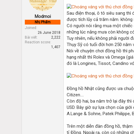
d
d
s
a
t
t
Sau điện thoại, ô tô siêu sang th
Modmoi
a
e
được tích lũy cả trăm năm. không
Nhị Phẩm
r
Có người nói rằng mua một chiếc đồ
Joined
t
những lúc nắng mưa còn không có đ
26 June 2018
e
Bài viết
2,222
Tuy nhiên, nếu không phải người 
r
Reaction score
Thụy Sỹ có tuổi đời hơn 250 năm v
1,407
Nói về chuyện chơi đồng hồ thì ph
hạng nhất thì Rolex và Omega (gi
đó là Longines, Tissot, Candino vớ
Đồng hồ Nhật cũng được ưa chuộng 
Citizen....
Còn độ hai, ba năm trở lại đây thì
USD. Bây giờ sự lựa chọn của giớ
A.Lange & Sohne, Patek Philippe, 
Trên một diễn đàn đồng hồ, thậm c
tỉ Đồng. Ngoài ra, còn có những 