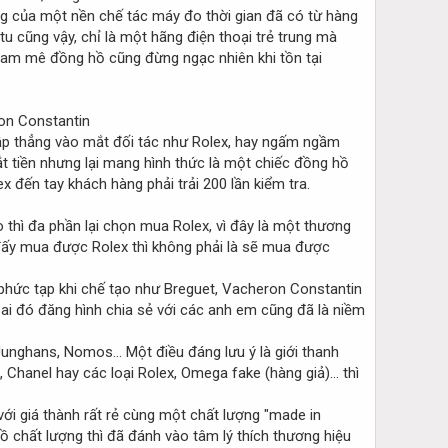
ùng của một nền chế tác máy đo thời gian đã có từ hàng
tu cũng vậy, chỉ là một hãng điện thoại trẻ trung mà
 đam mê đồng hồ cũng đừng ngạc nhiên khi tồn tại
eron Constantin
 đập thẳng vào mắt đối tác như Rolex, hay ngấm ngầm
ắt tiền nhưng lại mang hình thức là một chiếc đồng hồ
đến tay khách hàng phải trải 200 lần kiểm tra.
thì đa phần lại chọn mua Rolex, vì đây là một thương
i đấy mua được Rolex thì không phải là sẽ mua được
ự phức tạp khi chế tạo như Breguet, Vacheron Constantin
y ai đó đăng hình chia sẻ với các anh em cũng đã là niềm
nghans, Nomos... Một điều đáng lưu ý là giới thanh
Chanel hay các loại Rolex, Omega fake (hàng giả)... thì
ới giá thành rất rẻ cùng một chất lượng "made in
 hồ chất lượng thì đã đánh vào tâm lý thích thương hiệu