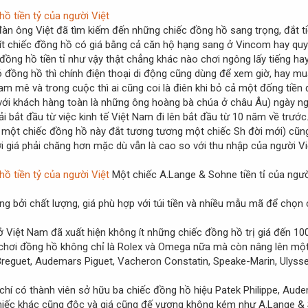
ì đàn ông Việt đã tìm kiếm đến những chiếc đồng hồ sang trọng, đắt 
 ít chiếc đồng hồ có giá bằng cả căn hộ hạng sang ở Vincom hay qu
ng hồ tiền tỉ như vậy thật chẳng khác nào chơi ngông lấy tiếng hay 
ồng hồ thì chính điện thoại di động cũng dùng để xem giờ, hay mua 
đam mê và trong cuộc thì ai cũng coi là điên khi bỏ cả một đống ti
ới khách hàng toàn là những ông hoàng bà chúa ở châu Âu) ngày ngày
ải bắt đầu từ việc kinh tế Việt Nam đi lên bắt đầu từ 10 năm về trư
á một chiếc đồng hồ này đắt tương tương một chiếc Sh đời mới) cũn
i giá phải chăng hơn mặc dù vẫn là cao so với thu nhập của người Việt
Một chiếc A.Lange & Sohne tiền tỉ của ngườ
bởi chất lượng, giá phù hợp với túi tiền và nhiều mẫu mã để chọn c
 ở Việt Nam đã xuất hiện không ít những chiếc đồng hồ trị giá đến 1
i chơi đồng hồ không chỉ là Rolex và Omega nữa mà còn nâng lên mộ
Breguet, Audemars Piguet, Vacheron Constatin, Speake-Marin, Ulysse N
hí có thành viên sở hữu ba chiếc đồng hồ hiệu Patek Philippe, Audem
chiếc khác cũng độc và giá cũng đế vương không kém như A.Lange & 