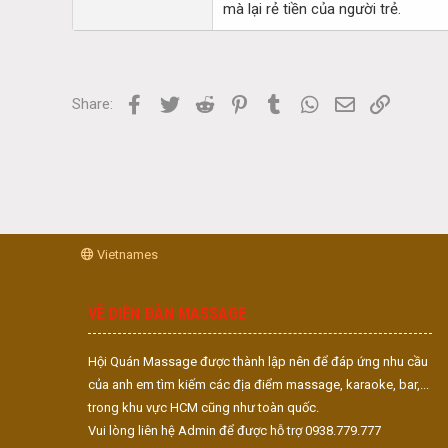
mà lại rẻ tiền của người trẻ.
Facebook
Twitter
Reddit
Pinterest
Tumblr
WhatsApp
Email
Link
Share:
Vietnames
VỀ DIỄN ĐÀN MASSAGE
Hội Quán Massage được thành lập nên để đáp ứng nhu cầu
của anh em tìm kiếm các địa điểm massage, karaoke, bar,...
trong khu vực HCM cũng như toàn quốc.
Vui lòng liên hệ Admin để được hỗ trợ 0938.779.777