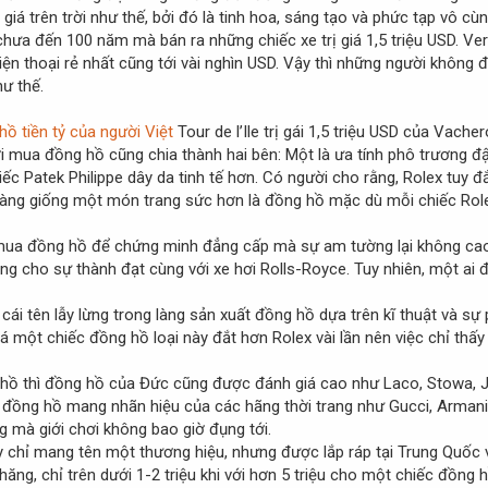
giá trên trời như thế, bởi đó là tinh hoa, sáng tạo và phức tạp vô c
 chưa đến 100 năm mà bán ra những chiếc xe trị giá 1,5 triệu USD. Ver
n thoại rẻ nhất cũng tới vài nghìn USD. Vậy thì những người không
hư thế.
Tour de l’Ile trị gái 1,5 triệu USD của Vach
ời mua đồng hồ cũng chia thành hai bên: Một là ưa tính phô trương
c Patek Philippe dây da tinh tế hơn. Có người cho rằng, Rolex tuy đ
àng giống một món trang sức hơn là đồng hồ mặc dù mỗi chiếc Rolex 
 mua đồng hồ để chứng minh đẳng cấp mà sự am tường lại không cao 
tượng cho sự thành đạt cùng với xe hơi Rolls-Royce. Tuy nhiên, một a
 cái tên lẫy lừng trong làng sản xuất đồng hồ dựa trên kĩ thuật và s
giá một chiếc đồng hồ loại này đắt hơn Rolex vài lần nên việc chỉ thấ
 hồ thì đồng hồ của Đức cũng được đánh giá cao như Laco, Stowa, Ju
 đồng hồ mang nhãn hiệu của các hãng thời trang như Gucci, Armani, 
g mà giới chơi không bao giờ đụng tới.
chỉ mang tên một thương hiệu, nhưng được lắp ráp tại Trung Quốc v
chăng, chỉ trên dưới 1-2 triệu khi với hơn 5 triệu cho một chiếc đồng