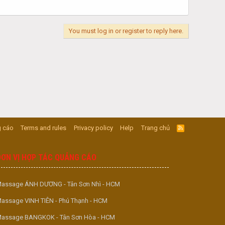
You must log in or register to reply here.
 cáo
Terms and rules
Privacy policy
Help
Trang chủ
R
S
S
ĐƠN VỊ HỢP TÁC QUẢNG CÁO
assage ÁNH DƯƠNG - Tân Sơn Nhì - HCM
assage VINH TIÊN - Phú Thạnh - HCM
assage BANGKOK - Tân Sơn Hòa - HCM