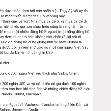
tiền được bảo đảm bởi các nhãn hiệu Thụy Sỹ với uy tín
y ra một chiếc Mercedes, BMW bóng bẩy.
"thừa giấy vẽ voi". Nhà mua thì để ở, xe mua thì để đi
một chiếc giá hơn chục triệu cũng là sang lắm rồi.
ền để mua một chiếc đồng hồ Breguet (một hãng đồng hồ
 đem ra ngắm nhìn không biết chán rồi lại cất đi.
ớc. Lúc đó đồng hồ cũng giống như xe máy, Honda là
g được coi là niềm mơ ước số một của người Việt. Sau
 lúc đó khi lên tới cả nghìn USD.
i Việt.
ũng được người Việt yêu thích như Seiko, Orient,
00-200 nghìn USD và vô số chiếc có giá dưới 100 nghìn
t tầm cao hơn khi hình ảnh về những chiếc đồng hồ hiệu
ardin, Hublot, Blacnpain...
ars Piguet và Vacheron Constantin trị giá lên Đến vài
Sohne, Jaeger-LeCoultre.