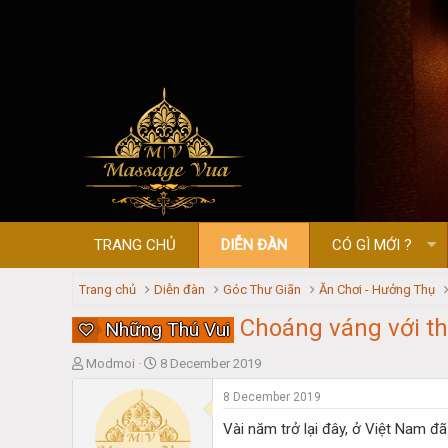
TRANG CHỦ
DIỄN ĐÀN
CÓ GÌ MỚI ?
Trang chủ
Diễn đàn
Góc Thư Giãn
Ăn Chơi - Hưởng Thụ
Choáng váng với th
Những Thú Vui
T
S
Modmoi
8 December 2019
h
t
8 December 2019
r
a
e
r
Vài năm trở lại đây, ở Việt Nam đ
a
t