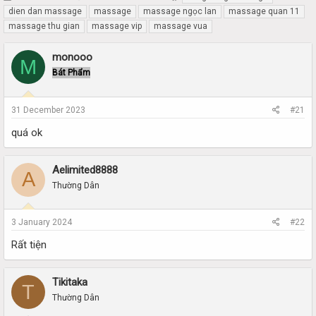
h
t
dien dan massage
massage
massage ngọc lan
massage quan 11
r
a
massage thu gian
massage vip
massage vua
e
r
a
t
monooo
d
d
M
s
a
Bát Phẩm
t
t
a
e
r
31 December 2023
#21
t
quá ok
e
r
Aelimited8888
A
Thường Dân
3 January 2024
#22
Rất tiện
Tikitaka
T
Thường Dân