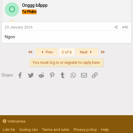
Onggg bắppp
O
Tứ Phẩm
23 January 2024
#40
Ngon
First
Last
Prev
2 of 6
Next
You must log in or register to reply here.
Facebook
Twitter
Reddit
Pinterest
Tumblr
WhatsApp
Email
Link
Share:
Vietnames
Liên hệ
Quảng cáo
Terms and rules
Privacy policy
Help