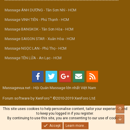
Massage ÁNH DƯƠNG - Tân Sơn Nhì - HCM
Massage VINH TIÊN - Phú Thạnh - HCM
Massage BANGKOK - Tân Sơn Hòa - HCM
Massage SAIGON STAR - Xuân Hòa - HCM
Massage NGỌC LAN - Phú Thọ - HCM
Massage TÊN LỬA - An Lạc - HCM
Massagevua.net - Hội Quán Massage lớn nhất Việt Nam
Forum software by XenForo™ ©2010-2019 XenForo Ltd.
Top
This site uses cookies to help personalise content, tailor your experience and
to keep you logged in if you register.
By continuing to use this site, you are consenting to our use of cookies.
Bott
Accept
Learn more...