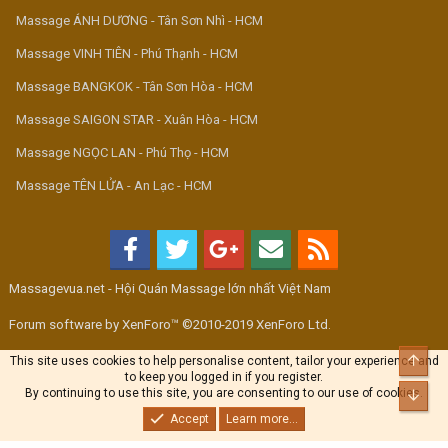
Massage ÁNH DƯƠNG - Tân Sơn Nhì - HCM
Massage VINH TIÊN - Phú Thạnh - HCM
Massage BANGKOK - Tân Sơn Hòa - HCM
Massage SAIGON STAR - Xuân Hòa - HCM
Massage NGỌC LAN - Phú Thọ - HCM
Massage TÊN LỬA - An Lạc - HCM
Massagevua.net - Hội Quán Massage lớn nhất Việt Nam
Forum software by XenForo™ ©2010-2019 XenForo Ltd.
Top
This site uses cookies to help personalise content, tailor your experience and
to keep you logged in if you register.
By continuing to use this site, you are consenting to our use of cookies.
Bott
Accept
Learn more...