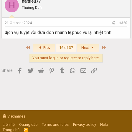
haitrieu77
H
Thường Dân
21 October 2024
#320
dịch vụ tuyệt vời đưa đón nhanh lẹ.phục vụ lại nhiệt tình
First
Last
Prev
16 of 37
Next
You must log in or register to reply here.
Facebook
Twitter
Reddit
Pinterest
Tumblr
WhatsApp
Email
Link
Share:
Vietnames
Liên hệ
Quảng cáo
Terms and rules
Privacy policy
Help
Trang chủ
R