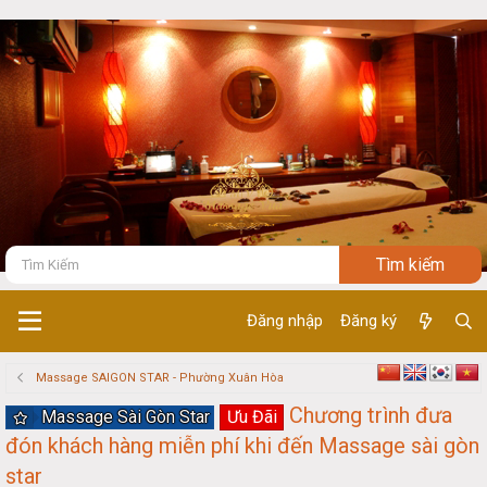
Đăng nhập
Đăng ký
Massage SAIGON STAR - Phường Xuân Hòa
Chương trình đưa
Massage Sài Gòn Star
Ưu Đãi
đón khách hàng miễn phí khi đến Massage sài gòn
star