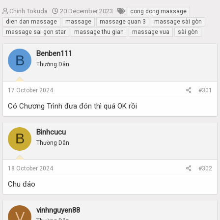
T
S
Chinh Tokuda
20 December 2023
cong dong massage
h
t
dien dan massage
massage
massage quan 3
massage sài gòn
r
a
massage sai gon star
massage thu gian
massage vua
sài gòn
e
r
a
t
Benben111
d
d
B
s
a
Thường Dân
t
t
a
e
r
17 October 2024
#301
t
Có Chương Trình đưa đón thì quá OK rồi
e
r
Binhcucu
B
Thường Dân
18 October 2024
#302
Chu đáo
vinhnguyen88
V