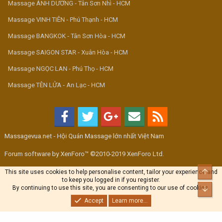
Massage ÁNH DƯƠNG - Tân Sơn Nhì - HCM
Massage VINH TIÊN - Phú Thạnh - HCM
Massage BANGKOK - Tân Sơn Hòa - HCM
Massage SAIGON STAR - Xuân Hòa - HCM
Massage NGỌC LAN - Phú Thọ - HCM
Massage TÊN LỬA - An Lạc - HCM
Massagevua.net - Hội Quán Massage lớn nhất Việt Nam
Forum software by XenForo™ ©2010-2019 XenForo Ltd.
Top
This site uses cookies to help personalise content, tailor your experience and
to keep you logged in if you register.
By continuing to use this site, you are consenting to our use of cookies.
Bott
Accept
Learn more...