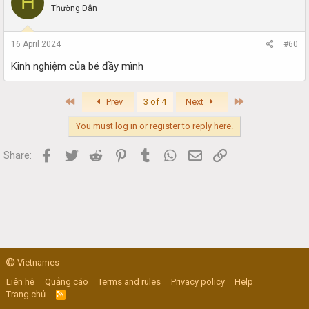
H
Thường Dân
16 April 2024
#60
Kinh nghiệm của bé đầy mình
First
Last
Prev
3 of 4
Next
You must log in or register to reply here.
Facebook
Twitter
Reddit
Pinterest
Tumblr
WhatsApp
Email
Link
Share:
Vietnames
Liên hệ
Quảng cáo
Terms and rules
Privacy policy
Help
Trang chủ
R
S