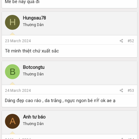
Mê bé này quá đi
Hungsau78
H
Thường Dân
23 March 2024
#52
Tê mình thiệt chứ xuất sắc
Botcongtu
B
Thường Dân
24 March 2024
#53
Dáng đẹp cao ráo , da trắng , ngực ngon bé nỲ ok ae ạ
Anh tư báo
A
Thường Dân