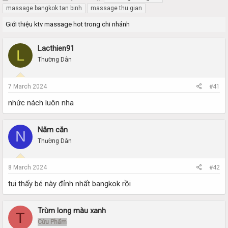
h
t
massage bangkok tan binh
massage thu gian
r
a
Giới thiệu ktv massage hot trong chi nhánh
e
r
a
t
d
d
Lacthien91
L
s
a
Thường Dân
t
t
a
e
r
7 March 2024
#41
t
e
nhức nách luôn nha
r
Năm căn
N
Thường Dân
8 March 2024
#42
tui thấy bé này đỉnh nhất bangkok rồi
Trùm long màu xanh
T
Cửu Phẩm