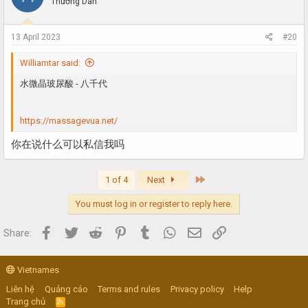
Thường Dân
13 April 2023
#20
Williamtar said:
水微晶玻尿酸 - 八千代
https://massagevua.net/
你在说什么可以私信我吗
Last
1 of 4
Next
You must log in or register to reply here.
Facebook
Twitter
Reddit
Pinterest
Tumblr
WhatsApp
Email
Link
Share:
Vietnames
Liên hệ
Quảng cáo
Terms and rules
Privacy policy
Help
Trang chủ
R