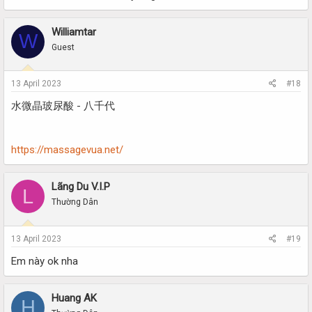
Williamtar
W
Guest
13 April 2023
#18
水微晶玻尿酸 - 八千代
https://massagevua.net/
Lãng Du V.I.P
L
Thường Dân
13 April 2023
#19
Em này ok nha
Huang AK
H