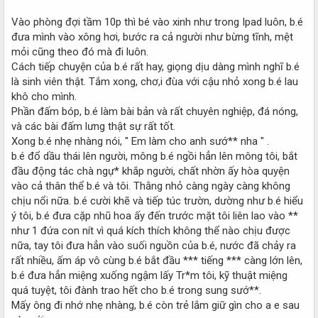
Vào phòng đợi tầm 10p thì bé vào xinh như trong Ipad luôn, b.é
đưa mình vào xông hơi, bước ra cả người như bừng tĩnh, mệt
mỏi cũng theo đó mà đi luôn.
Cách tiếp chuyện của b.é rất hay, giọng dịu dàng mình nghĩ b.é
là sinh viên thật. Tắm xong, chơ,i đùa với cậu nhỏ xong b.é lau
khô cho mình.
Phần đấm bóp, b.é làm bài bản và rất chuyên nghiệp, đá nóng,
và các bài đấm lưng thật sự rất tốt.
Xong b.é nhẹ nhàng nói, " Em làm cho anh sướ** nha " .
b.é đổ dầu thái lên người, mông b.é ngồi hẳn lên mông tôi, bắt
đầu động tác chà ngự* khắp người, chất nhờn ấy hòa quyện
vào cả thân thể b.é và tôi. Thằng nhỏ càng ngày càng không
chịu nổi nữa. b.é cười khẽ và tiếp túc trườn, dường như b.é hiểu
ý tôi, b.é đưa cặp nhũ hoa ấy đến trước mặt tôi liên lao vào **
như 1 đứa con nít vì quá kích thích không thể nào chịu được
nữa, tay tôi đưa hẳn vào suối nguồn của b.é, nước đã chảy ra
rất nhiều, ấm áp vô cùng b.é bắt đầu *** tiếng *** càng lớn lên,
b.é đưa hẳn miệng xuống ngậm lấy Tr*m tôi, kỹ thuật miệng
quá tuyệt, tôi đành trao hết cho b.é trong sung sướ**.
Mấy ông đi nhớ nhẹ nhàng, b.é còn trẻ lắm giữ gìn cho a e sau