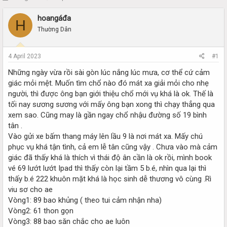
h
t
r
a
hoangáđa
H
e
r
Thường Dân
a
t
d
d
s
a
4 April 2023
#1
t
t
a
e
Những ngày vừa rồi sài gòn lúc nắng lúc mưa, cơ thể cứ cảm
r
giác mỏi mệt. Muốn tìm chổ nào đó mát xa giải mỏi cho nhẹ
t
người, thì được ông bạn giới thiệu chổ mới vụ khá là ok. Thế là
e
tối nay sương sương với mấy ông bạn xong thì chạy thẳng qua
r
xem sao. Cũng may là gần ngay chổ nhậu đường số 19 bình
tân .
Vào gửi xe bấm thang máy lên lầu 9 là nơi mát xa. Mấy chú
phục vụ khá tận tình, cả em lễ tân cũng vậy . Chưa vào mà cảm
giác đã thấy khá là thích vì thái độ ân cần là ok rồi, mình book
vé 69 lướt lướt Ipad thì thấy còn lại tầm 5 b.é, nhìn qua lại thì
thấy b.é 222 khuôn mặt khá là học sinh dễ thương vô cùng .Rì
viu sơ cho ae
Vòng1: 89 bao khủng ( theo tui cảm nhận nha)
Vòng2: 61 thon gọn
Vòng3: 88 bao săn chắc cho ae luôn