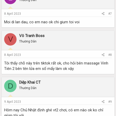
Thường Dân
8 April 2023
#7
Moi di lan dau, co em nao ok chi gium toi voi
Vô Tranh Boss
V
Thường Dân
8 April 2023
#8
Tôi thấy chỗ này trên tiktok rất ok, cho hỏi bên massage Vinh
Tiên 2 bên tên lửa em số mấy làm ok vậy.
Diệp Khai CT
D
Thường Dân
9 April 2023
#9
Hôm nay Chủ Nhật định ghé vt2 chơi, có em nào ok ko chỉ
giùm tôi với