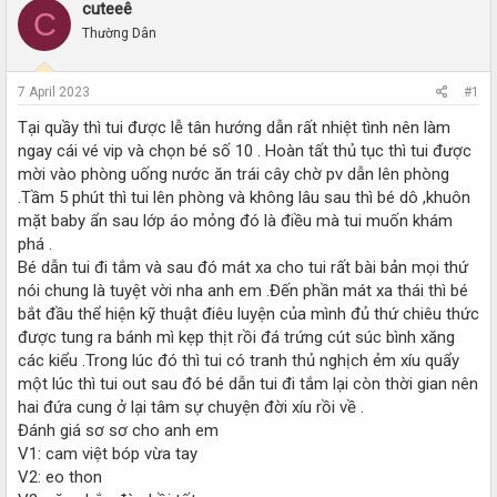
r
a
cuteeê
C
e
r
Thường Dân
a
t
d
d
s
a
7 April 2023
#1
t
t
a
e
Tại quầy thì tui được lễ tân hướng dẫn rất nhiệt tình nên làm
r
ngay cái vé vip và chọn bé số 10 . Hoàn tất thủ tục thì tui được
t
mời vào phòng uống nước ăn trái cây chờ pv dẫn lên phòng
e
.Tầm 5 phút thì tui lên phòng và không lâu sau thì bé dô ,khuôn
r
mặt baby ẩn sau lớp áo mỏng đó là điều mà tui muốn khám
phá .
Bé dẫn tui đi tắm và sau đó mát xa cho tui rất bài bản mọi thứ
nói chung là tuyệt vời nha anh em .Đến phần mát xa thái thì bé
bắt đầu thể hiện kỹ thuật điêu luyện của mình đủ thứ chiêu thức
được tung ra bánh mì kẹp thịt rồi đá trứng cút súc bình xăng
các kiểu .Trong lúc đó thì tui có tranh thủ nghịch ẻm xíu quẩy
một lúc thì tui out sau đó bé dẫn tui đi tắm lại còn thời gian nên
hai đứa cung ở lại tâm sự chuyện đời xíu rồi về .
Đánh giá sơ sơ cho anh em
V1: cam việt bóp vừa tay
V2: eo thon