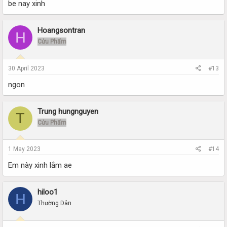
be nay xinh
Hoangsontran
H
Cửu Phẩm
30 April 2023
#13
ngon
Trung hungnguyen
T
Cửu Phẩm
1 May 2023
#14
Em này xinh lắm ae
hiloo1
H
Thường Dân