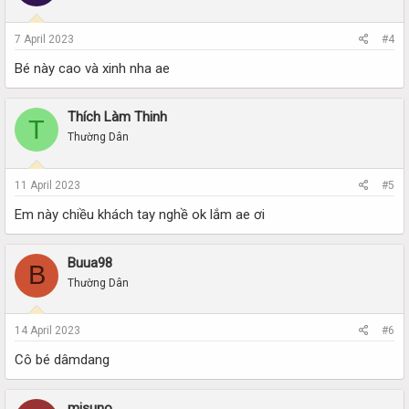
7 April 2023
#4
Bé này cao và xinh nha ae
Thích Làm Thinh
T
Thường Dân
11 April 2023
#5
Em này chiều khách tay nghề ok lắm ae ơi
Buua98
B
Thường Dân
14 April 2023
#6
Cô bé dâmdang
misuno