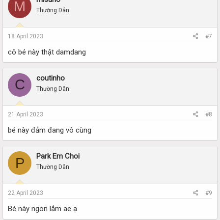
M
Thường Dân
18 April 2023
#7
cô bé này thật damdang
coutinho
C
Thường Dân
21 April 2023
#8
bé này đảm đang vô cùng
Park Em Choi
P
Thường Dân
22 April 2023
#9
Bé này ngon lắm ae ạ