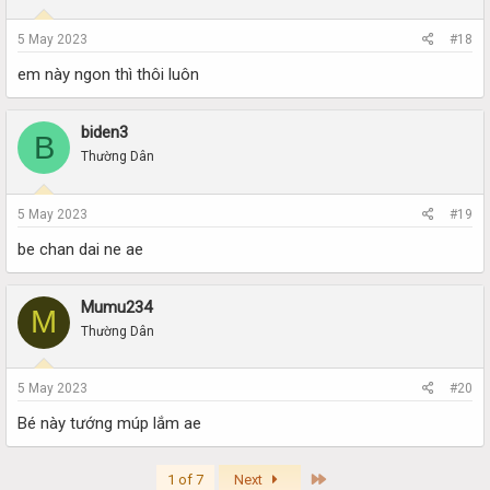
5 May 2023
#18
em này ngon thì thôi luôn
biden3
B
Thường Dân
5 May 2023
#19
be chan dai ne ae
Mumu234
M
Thường Dân
5 May 2023
#20
Bé này tướng múp lắm ae
Last
1 of 7
Next