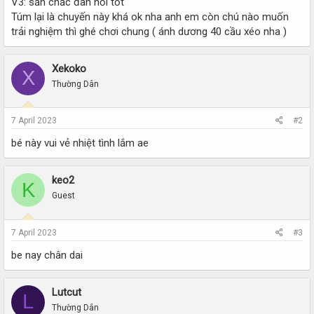
V3: săn chắc đàn hồi tốt
Túm lại là chuyến này khá ok nha anh em còn chú nào muốn
trải nghiệm thì ghé chơi chung ( ánh dương 40 cầu xéo nha )
Xekoko
X
Thường Dân
7 April 2023
#2
bé này vui vẻ nhiệt tình lắm ae
keo2
K
Guest
7 April 2023
#3
be nay chân dai
Lutcut
L
Thường Dân