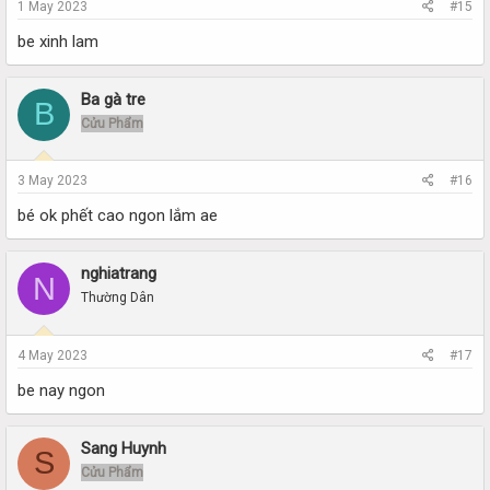
1 May 2023
#15
be xinh lam
Ba gà tre
B
Cửu Phẩm
3 May 2023
#16
bé ok phết cao ngon lắm ae
nghiatrang
N
Thường Dân
4 May 2023
#17
be nay ngon
Sang Huynh
S
Cửu Phẩm