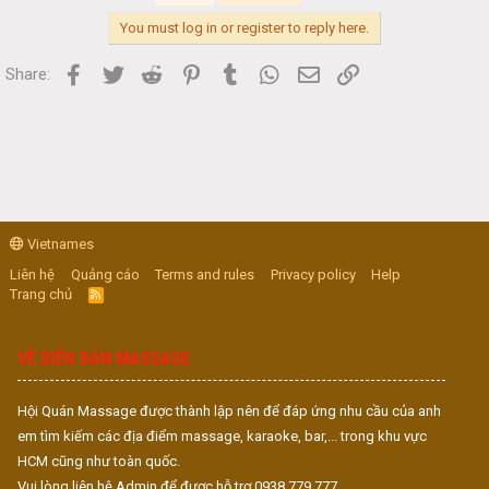
You must log in or register to reply here.
Facebook
Twitter
Reddit
Pinterest
Tumblr
WhatsApp
Email
Link
Share:
Vietnames
Liên hệ
Quảng cáo
Terms and rules
Privacy policy
Help
Trang chủ
R
S
S
VỀ DIỄN ĐÀN MASSAGE
Hội Quán Massage được thành lập nên để đáp ứng nhu cầu của anh
em tìm kiếm các địa điểm massage, karaoke, bar,... trong khu vực
HCM cũng như toàn quốc.
Vui lòng liên hệ Admin để được hỗ trợ 0938.779.777