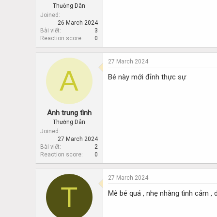
Thường Dân
Joined
26 March 2024
Bài viết
3
Reaction score
0
27 March 2024
A
Bé này mới đỉnh thực sự
Anh trung tình
Thường Dân
Joined
27 March 2024
Bài viết
2
Reaction score
0
27 March 2024
T
Mê bé quá , nhẹ nhàng tình cảm , 