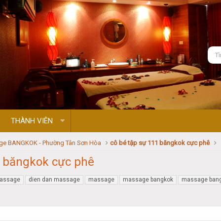
THÀNH VIÊN
ge BANGKOK - Phường Tân Sơn Hòa
cô bé tập sự 111 băngkok cực phê
1 băngkok cực phê
massage
dien dan massage
massage
massage bangkok
massage bang