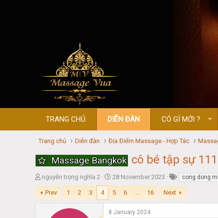
TRANG CHỦ
DIỄN ĐÀN
CÓ GÌ MỚI ?
Trang chủ
Diễn đàn
Địa Điểm Massage - Hợp Tác
Massa
cô bé tập sự 11
Massage Bangkok
T
S
nguyễn trọng nghĩa 2
28 November 2023
cong dong 
h
t
Prev
1
2
3
4
5
6
...
16
Next
r
a
e
r
a
t
8 January 2024