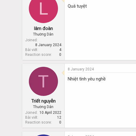
L
d
d
Quá tuyệt
s
a
t
t
a
e
r
lâm đoàn
t
e
Thường Dân
r
Joined
8 January 2024
Bài viết
4
Reaction score
0
8 January 2024
T
Nhiệt tình yêu nghề
Triết nguyễn
Thường Dân
Joined
10 April 2022
Bài viết
12
Reaction score
0