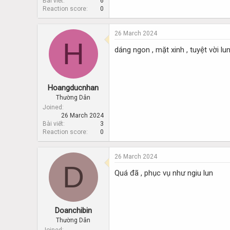
Bài viết
6
Reaction score
0
26 March 2024
H
dáng ngon , mặt xinh , tuyệt vời lu
Hoangducnhan
Thường Dân
Joined
26 March 2024
Bài viết
3
Reaction score
0
26 March 2024
D
Quá đã , phục vụ như ngiu lun
Doanchibin
Thường Dân