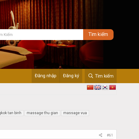
Đăng nhập
Đăng ký
Tìm kiếm
kok tan binh
massage thu gian
massage vua
#61