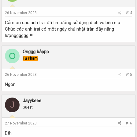
26 November 2023
#14
Cảm ơn các anh trai đã tin tưởng sử dụng dịch vụ bên e ạ .
Chúc các anh trai có một ngày chủ nhật tràn đầy năng
lượngggggg !!!
Onggg bắppp
O
Tứ Phẩm
26 November 2023
#15
Ngon
Jayykeee
J
Guest
27 November 2023
#16
Dth