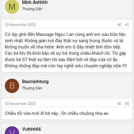
r
a
Minh Anhhhh
M
e
r
Thường Dân
a
t
d
d
s
a
23 November 2023
#1
t
t
a
e
Có dịp ghé đến Massage Ngọc Lan cùng anh em sau bữa tiệc
r
sinh nhật. Không gian nơi đây thật sự sang trọng. Bước vô là
t
không muốn về nha hehe. Anh em ở đây nhiệt tình đón tiếp.
e
Các bé ktv thì khỏi bàn về sự trẻ trung chiều khách rồi. Tôi gặp
r
được bé 07 thật sự làm tôi say đắm bởi vẻ đẹp của cô ấy.
Không những đẹp mà còn tay nghề siêu chuyên nghiệp nữa !!!!
Baominhtong
B
Thường Dân
23 November 2023
#2
Chiều tối vừa mới đi bé này , ổn chiều chuộng nha ae
Vutrinh66
V