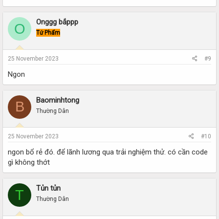
Onggg bắppp
O
Tứ Phẩm
25 November 2023
#9
Ngon
Baominhtong
B
Thường Dân
25 November 2023
#10
ngon bổ rẻ đó. để lãnh lương qua trải nghiệm thử. có cần code
gì không thớt
Tủn tủn
T
Thường Dân