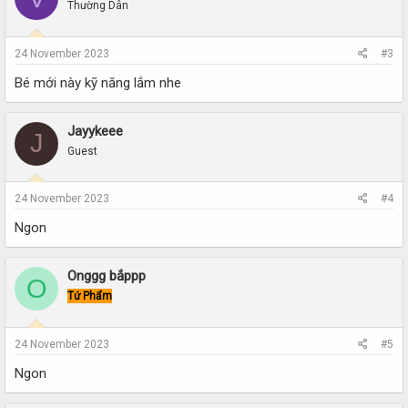
Thường Dân
24 November 2023
#3
Bé mới này kỹ năng lắm nhe
Jayykeee
J
Guest
24 November 2023
#4
Ngon
Onggg bắppp
O
Tứ Phẩm
24 November 2023
#5
Ngon