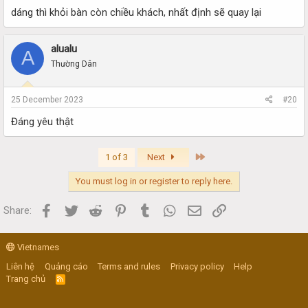
dáng thì khỏi bàn còn chiều khách, nhất định sẽ quay lại
alualu
A
Thường Dân
25 December 2023
#20
Đáng yêu thật
Last
1 of 3
Next
You must log in or register to reply here.
Facebook
Twitter
Reddit
Pinterest
Tumblr
WhatsApp
Email
Link
Share:
Vietnames
Liên hệ
Quảng cáo
Terms and rules
Privacy policy
Help
Trang chủ
R
S
S