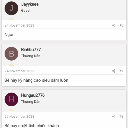
Jayykeee
J
Guest
24 November 2023
#6
Ngon
Binhbu777
B
Thường Dân
24 November 2023
#7
Bé này kỹ năng cao siêu dâm luôn
Hungau2776
H
Thường Dân
25 November 2023
#8
Bé này nhiệt tình chiều khách