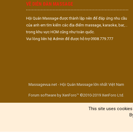
VỀ DIỄN ĐÀN MASSAGE
Hội Quán Massage được thành lập nên để đáp ứng nhu cầu
của anh em tìm kiếm các địa điểm massage, karaoke, bar,...
trong khu vực HCM cũng như toàn quốc.
Vui lòng liên hệ Admin để được hỗ trợ 0938.779.777
Massagevua.net - Hội Quán Massage lớn nhất Việt Nam
Forum software by XenForo™ ©2010-2019 XenForo Ltd.
This site uses cookies 
B