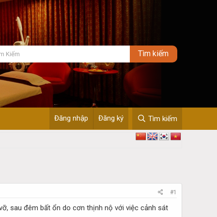
Đăng nhập
Đăng ký
Tìm kiếm
#1
ỡ, sau đêm bất ổn do cơn thịnh nộ với việc cảnh sát