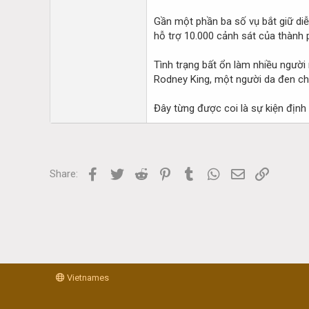
Gần một phần ba số vụ bắt giữ diễ
hỗ trợ 10.000 cảnh sát của thành 
Tình trạng bất ổn làm nhiều người
Rodney King, một người da đen ch
Đây từng được coi là sự kiện định 
Facebook
Twitter
Reddit
Pinterest
Tumblr
WhatsApp
Email
Link
Share:
Vietnames