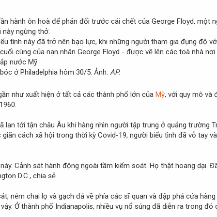
ần hành ôn hoà để phản đối trước cái chết của George Floyd, một n
ời này ngừng thở.
iểu tình này đã trở nên bạo lực, khi những người tham gia đụng độ v
 cuối cùng của nạn nhân George Floyd - được vẽ lên các toà nhà nơi n
bóc ở Philadelphia hôm 30/5. Ảnh:
AP.
 gần như xuất hiện ở tất cả các thành phố lớn của
Mỹ
, với quy mô và
1960.
 lan tới tận châu Âu khi hàng nhìn người tập trung ở quảng trường 
giãn cách xã hội trong thời kỳ Covid-19, người biểu tình đã vỗ tay v
 này. Cảnh sát hành động ngoài tầm kiểm soát. Họ thật hoang dại. Đã 
gton D.C., chia sẻ.
sát, ném chai lọ và gạch đá về phía các sĩ quan và đập phá cửa hàng
vậy. Ở thành phố Indianapolis, nhiều vụ nổ súng đã diễn ra trong đó