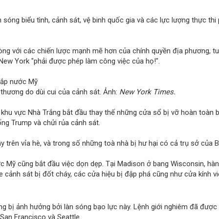
n sóng biểu tình, cảnh sát, vệ binh quốc gia và các lực lượng thực thi
ng với các chiến lược mạnh mẽ hơn của chính quyền địa phương, tuyê
 New York "phải được phép làm công việc của họ!".
 thương do dùi cui của cảnh sát. Ảnh:
New York Times.
 khu vực Nhà Trắng bắt đầu thay thế những cửa sổ bị vỡ hoàn toàn b
ống Trump và chửi rủa cảnh sát.
trên vỉa hè, và trong số những toà nhà bị hư hại có cả trụ sở của 
c Mỹ cũng bắt đầu việc dọn dẹp. Tại Madison ở bang Wisconsin, hàng
 cảnh sát bị đốt cháy, các cửa hiệu bị đập phá cũng như cửa kính vi
bị ảnh hưởng bởi làn sóng bạo lực này. Lệnh giới nghiêm đã được áp
 San Francisco và Seattle.