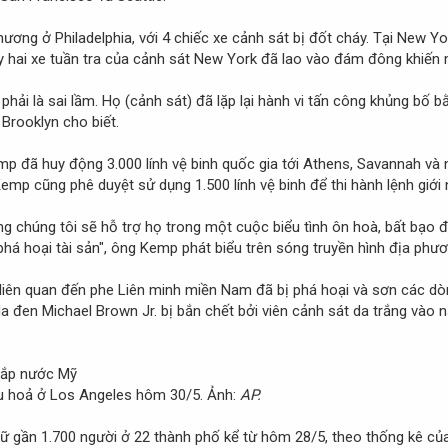
thương ở Philadelphia, với 4 chiếc xe cảnh sát bị đốt cháy. Tại New Y
y hai xe tuần tra của cảnh sát New York đã lao vào đám đông khiến m
hải là sai lầm. Họ (cảnh sát) đã lặp lại hành vi tấn công khủng bố b
 Brooklyn cho biết.
p đã huy động 3.000 lính vệ binh quốc gia tới Athens, Savannah và 
emp cũng phê duyệt sử dụng 1.500 lính vệ binh để thi hành lệnh giới 
ng chúng tôi sẽ hỗ trợ họ trong một cuộc biểu tình ôn hoà, bất bạo đ
há hoại tài sản", ông Kemp phát biểu trên sóng truyền hình địa phươ
h liên quan đến phe Liên minh miền Nam đã bị phá hoại và sơn các dòn
da đen Michael Brown Jr. bị bắn chết bởi viên cảnh sát da trắng vào 
ứu hoả ở Los Angeles hôm 30/5. Ảnh:
AP.
iữ gần 1.700 người ở 22 thành phố kể từ hôm 28/5, theo thống kê c