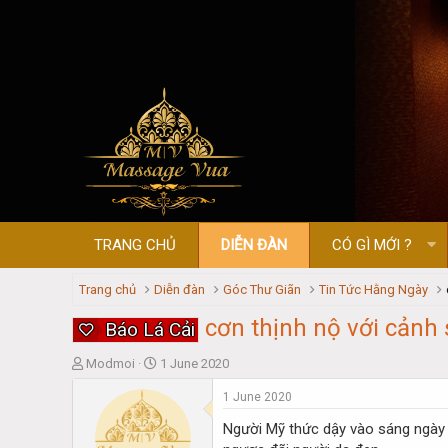
TRANG CHỦ
DIỄN ĐÀN
CÓ GÌ MỚI ?
Trang chủ
Diễn đàn
Góc Thư Giãn
Tin Tức Hằng Ngày
cơn thịnh nộ với cảnh
Báo Lá Cải
T
S
Modmoi
1 June 2020
h
t
1 June 2020
r
a
e
r
Người Mỹ thức dậy vào sáng ngày 
a
t