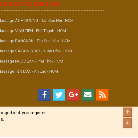
ĐƠN VỊ HỢP TÁC QUẢNG CÁO
assage ÁNH DƯƠNG - Tân Sơn Nhì - HCM
assage VINH TIÊN - Phú Thạnh - HCM
assage BANGKOK - Tân Sơn Hòa - HCM
assage SAIGON STAR - Xuân Hòa - HCM
assage NGỌC LAN - Phú Thọ - HCM
assage TÊN LỬA - An Lạc - HCM
Top
gged in if you register.
s.
Bott