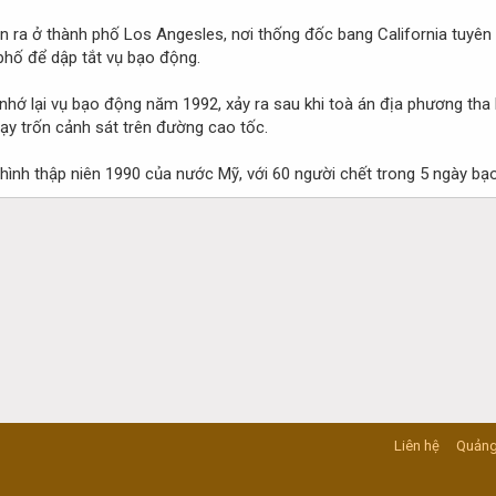
n ra ở thành phố Los Angesles, nơi thống đốc bang California tuyên b
phố để dập tắt vụ bạo động.
 nhớ lại vụ bạo động năm 1992, xảy ra sau khi toà án địa phương tha
ạy trốn cảnh sát trên đường cao tốc.
hình thập niên 1990 của nước Mỹ, với 60 người chết trong 5 ngày bạo l
Liên hệ
Quảng