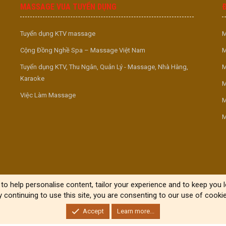
MASSAGE VUA TUYỂN DỤNG
Tuyển dụng KTV massage
M
Cộng Đồng Nghề Spa – Massage Việt Nam
M
Tuyển dụng KTV, Thu Ngân, Quản Lý - Massage, Nhà Hàng,
M
Karaoke
M
Việc Làm Massage
M
M
to help personalise content, tailor your experience and to keep you lo
y continuing to use this site, you are consenting to our use of cookie
Accept
Learn more...