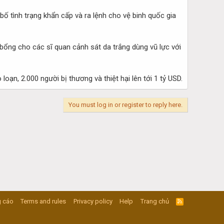
ố tình trạng khẩn cấp và ra lệnh cho vệ binh quốc gia
 bổng cho các sĩ quan cảnh sát da trắng dùng vũ lực với
oạn, 2.000 người bị thương và thiệt hại lên tới 1 tỷ USD.
You must log in or register to reply here.
 cáo
Terms and rules
Privacy policy
Help
Trang chủ
R
S
S