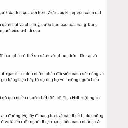
gười da đen qua đời hôm 25/5 sau khi bị viên cảnh sát
ới cảnh sát và phá huỷ, cướp bóc các cửa hàng. Dòng
gười biểu tình đi qua.
 độ bao phủ có thể so sánh với phong trào dân sự và
Trafalgar ở London nhằm phản đối việc cảnh sát dùng vũ
à giơ bảng hiệu bày tỏ sự ủng hộ với những người biểu
có quá nhiều người chết rồi", cô Olga Hall, một người
 ven đường. Họ lấy đi hàng hoá và các thiết bị dù những
 có vụ khiến một người thiệt mạng, bên cạnh những cái