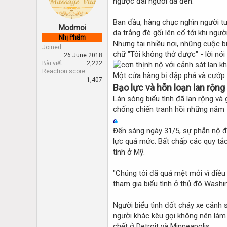
ngược đãi người da đen.
d
d
s
a
t
t
Ban đầu, hàng chục nghìn người tu
Modmoi
a
e
da trắng đè gối lên cổ tới khi ngư
Nhị Phẩm
r
Nhưng tại nhiều nơi, những cuộc b
Joined
t
chữ "Tôi không thở được" - lời nói
26 June 2018
e
Bài viết
2,222
r
Reaction score
Một cửa hàng bị đập phá và cướp 
1,407
Bạo lực và hỗn loạn lan rộng
Làn sóng biểu tình đã lan rộng và
chống chiến tranh hồi những năm 
Đến sáng ngày 31/5, sự phẫn nộ đã
lực quá mức. Bất chấp các quy tắc 
tình ở Mỹ.
"Chúng tôi đã quá mệt mỏi vì điều
tham gia biểu tình ở thủ đô Washin
Người biểu tình đốt cháy xe cảnh 
người khác kêu gọi không nên làm 
chết ở Detroit và Minneapolis.