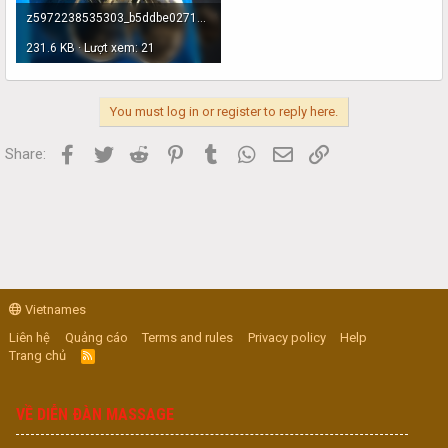
z5972238535303_b5ddbe027179bbdde6a2ff44c17539f6.jpg
231.6 KB · Lượt xem: 21
You must log in or register to reply here.
Facebook
Twitter
Reddit
Pinterest
Tumblr
WhatsApp
Email
Link
Share:
Vietnames
Liên hệ
Quảng cáo
Terms and rules
Privacy policy
Help
Trang chủ
R
S
S
VỀ DIỄN ĐÀN MASSAGE