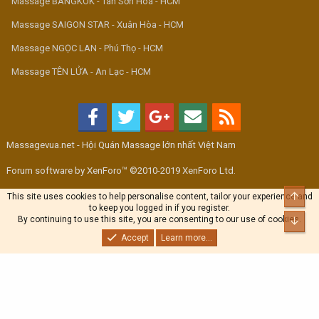
Massage BANGKOK - Tân Sơn Hòa - HCM
Massage SAIGON STAR - Xuân Hòa - HCM
Massage NGỌC LAN - Phú Thọ - HCM
Massage TÊN LỬA - An Lạc - HCM
Massagevua.net - Hội Quán Massage lớn nhất Việt Nam
Forum software by XenForo™ ©2010-2019 XenForo Ltd.
Top
This site uses cookies to help personalise content, tailor your experience and
to keep you logged in if you register.
By continuing to use this site, you are consenting to our use of cookies.
Bott
Accept
Learn more...