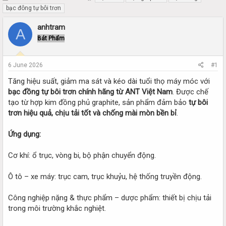
h
t
bạc đông tự bôi trơn
r
a
e
r
anhtram
A
a
t
Bát Phẩm
d
d
s
a
t
t
6 June 2026
#1
a
e
r
Tăng hiệu suất, giảm ma sát và kéo dài tuổi thọ máy móc với
t
bạc đồng tự bôi trơn chính hãng từ ANT Việt Nam
. Được chế
e
tạo từ hợp kim đồng phủ graphite, sản phẩm đảm bảo
tự bôi
r
trơn hiệu quả, chịu tải tốt và chống mài mòn bền bỉ
.
Ứng dụng:
Cơ khí: ổ trục, vòng bi, bộ phận chuyển động.
Ô tô – xe máy: trục cam, trục khuỷu, hệ thống truyền động.
Công nghiệp nặng & thực phẩm – dược phẩm: thiết bị chịu tải
trong môi trường khắc nghiệt.