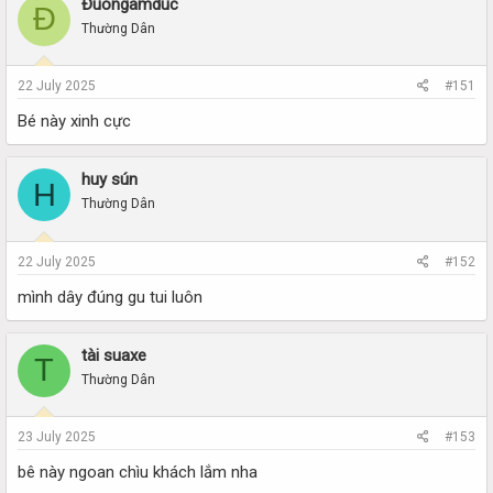
Đuongamduc
Đ
Thường Dân
22 July 2025
#151
Bé này xinh cực
huy sún
H
Thường Dân
22 July 2025
#152
mình dây đúng gu tui luôn
tài suaxe
T
Thường Dân
23 July 2025
#153
bê này ngoan chìu khách lắm nha