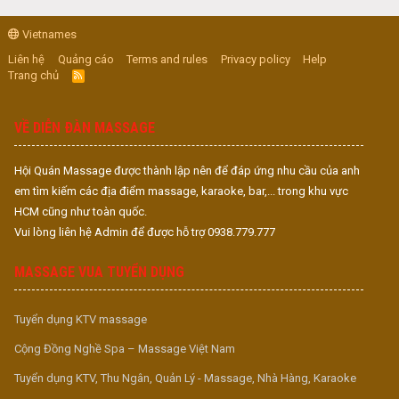
Vietnames
Liên hệ
Quảng cáo
Terms and rules
Privacy policy
Help
Trang chủ
R
S
S
VỀ DIỄN ĐÀN MASSAGE
Hội Quán Massage được thành lập nên để đáp ứng nhu cầu của anh
em tìm kiếm các địa điểm massage, karaoke, bar,... trong khu vực
HCM cũng như toàn quốc.
Vui lòng liên hệ Admin để được hỗ trợ 0938.779.777
MASSAGE VUA TUYỂN DỤNG
Tuyển dụng KTV massage
Cộng Đồng Nghề Spa – Massage Việt Nam
Tuyển dụng KTV, Thu Ngân, Quản Lý - Massage, Nhà Hàng, Karaoke