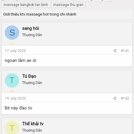
h
t
massage bangkok tan binh
massage thu gian
r
a
Giới thiệu ktv massage hot trong chi nhánh
e
r
a
t
d
d
sang hói
S
s
a
Thường Dân
t
t
a
e
r
17 July 2025
#141
t
e
ngoan lắm ae ơi
r
Tú Đạo
T
Thường Dân
19 July 2025
#142
Bé này đào to
Thế khải tv
T
Thường Dân