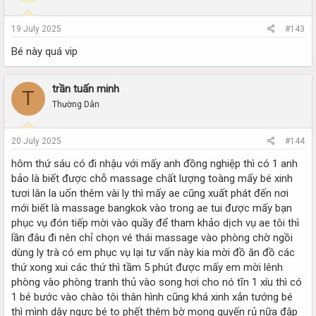
19 July 2025
#143
Bé này quá vip
trần tuấn minh
T
Thường Dân
20 July 2025
#144
hôm thứ sáu có đi nhậu với mấy anh đồng nghiệp thì có 1 anh
bảo là biết được chỗ massage chất lượng toàng mấy bé xinh
tươi lân la uốn thêm vài ly thì mấy ae cũng xuất phát đến nơi
mới biết là massage bangkok vào trong ae tui được mấy bạn
phục vụ đón tiếp mời vào quầy để tham khảo dịch vụ ae tôi thì
lần đâu đi nên chỉ chọn vé thái massage vào phòng chờ ngồi
dùng ly trà có em phục vụ lại tư vấn này kia mời đồ ăn đồ các
thứ xong xui các thứ thì tầm 5 phút được mấy em mời lênh
phòng vào phòng tranh thủ vào song hơi cho nó tĩn 1 xíu thì có
1 bé bước vào chào tôi thân hình cũng khá xinh xắn tướng bé
thì mình dây ngực bé to phết thêm bờ mong quyến rủ nữa đập