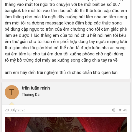
thẳng vào mắt tôi ngồi trò chuyện với bé mới biết bé số 007
bangkok bé mời tôi vào tắm lúc cởi dồ thì thôi luôn cặp đào em
làm thằng nhỏ của tôi ngồi dậy cuống hút lắm nha ae tắm song
ẻm mời tôi ra dường massage khoẻ đấm bóp các thức song
bé dùng cập ngực to tròn của ẻm chường cho tôi cảm giác phê
lắm ae được 1 lúc thằng em của tôi nó chịu hết nổi nên tôi kêu
ẻm thư giản cho tôi luôn ẻm phối hợp dùng tay ngực miệng lưỡi
thư giản cho tôi giản khó có thể nào tả được luôn nha ae song
xui ẻm tắm lại cho tui ẻm đưa tôi xuống phòng chờ ngồi dùng
tô mỳ bò trứng đợi mấy ae xuống song cũng chia tay ra về
anh em hãy đến trãi nghiệm thử đi chắc chắn khó quên lun
trần tuấn minh
T
Thường Dân
20 July 2025
#145