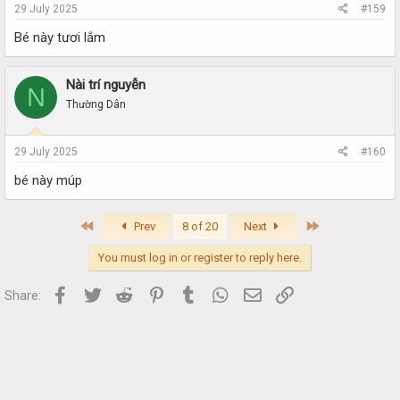
29 July 2025
#159
Bé này tươi lắm
Nài trí nguyễn
N
Thường Dân
29 July 2025
#160
bé này múp
First
Last
Prev
8 of 20
Next
You must log in or register to reply here.
Facebook
Twitter
Reddit
Pinterest
Tumblr
WhatsApp
Email
Link
Share: