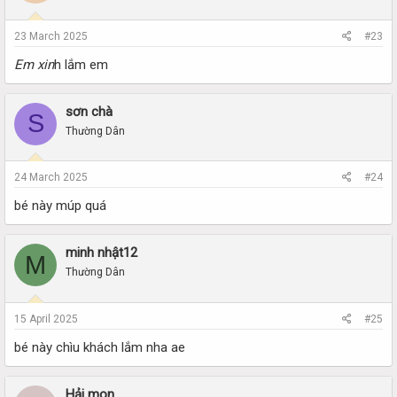
23 March 2025
#23
Em xin
h lắm em
sơn chà
S
Thường Dân
24 March 2025
#24
bé này múp quá
minh nhật12
M
Thường Dân
15 April 2025
#25
bé này chìu khách lắm nha ae
Hải mon