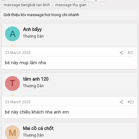
h
t
massage bangkok tan binh
massage thu gian
r
a
Giới thiệu ktv massage hot trong chi nhánh
e
r
a
t
d
d
Anh bẩyy
A
s
a
Thường Dân
t
t
a
e
r
23 March 2025
#21
t
e
bé này mup lắm nha
r
tâm anh 120
T
Thường Dân
23 March 2025
#22
bé này chiều khách nha anh em
Mai cồ cá chốt
M
Thường Dân