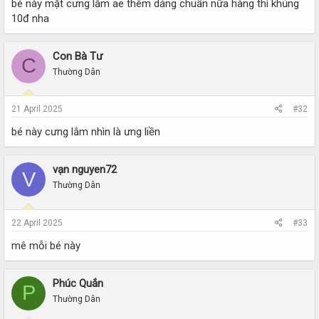
bé này mặt cưng lắm ae thêm dáng chuẩn nữa hàng thì khủng
10đ nha
Con Bà Tư
C
Thường Dân
21 April 2025
#32
bé này cưng lắm nhìn là ưng liền
vạn nguyen72
V
Thường Dân
22 April 2025
#33
mê mỗi bé này
Phúc Quắn
P
Thường Dân