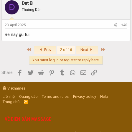
Đạt Bi
Đ
Thường Dân
23 April 2025
#40
Bé này gu tui
First
Last
Prev
2 of 16
Next
You must log in or register to reply here.
Facebook
Twitter
Reddit
Pinterest
Tumblr
WhatsApp
Email
Link
Share:
Vietnames
Liên hệ
Quảng cáo
Terms and rules
Privacy policy
Help
Trang chủ
R
S
S
VỀ DIỄN ĐÀN MASSAGE