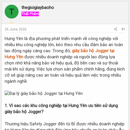
r
a
e
r
thegioigiaybaoho
T
a
t
Thất Phẩm
d
d
s
a
t
t
26 June 2026
#1
a
e
r
Hưng Yên là địa phương phát triển mạnh về công nghiệp với
t
nhiều khu công nghiệp lớn, kéo theo nhu cầu đảm bảo an toàn
e
lao động ngày càng cao. Trong đó,
giày bảo hộ Jogger tại
r
Hưng Yên
được nhiều doanh nghiệp và người lao động lựa
chọn nhờ khả năng bảo vệ hiệu quả, độ bền cao và sự thoải
mái khi sử dụng. Việc lựa chọn sản phẩm chính hãng, đúng kích
cỡ sẽ giúp nâng cao an toàn và hiệu quả làm việc trong nhiều
ngành nghề.
1. Vì sao các khu công nghiệp tại Hưng Yên ưu tiên sử dụng
giày bảo hộ Jogger?
Thương hiệu Safety Jogger đến từ Bỉ được nhiều doanh nghiệp
tại Hưng Yên tin dùng nhờ đáp ứng tiêu chuẩn an toàn châu Âu