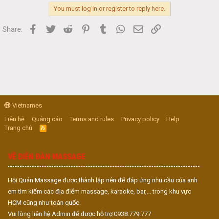
You must log in or register to reply here.
Facebook
Twitter
Reddit
Pinterest
Tumblr
WhatsApp
Email
Link
Share:
Vietnames
Liên hệ
Quảng cáo
Terms and rules
Privacy policy
Help
Trang chủ
R
S
S
VỀ DIỄN ĐÀN MASSAGE
Hội Quán Massage được thành lập nên để đáp ứng nhu cầu của anh
em tìm kiếm các địa điểm massage, karaoke, bar,... trong khu vực
HCM cũng như toàn quốc.
Vui lòng liên hệ Admin để được hỗ trợ 0938.779.777