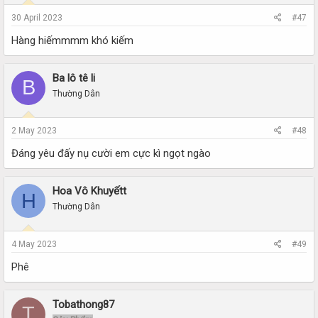
30 April 2023
#47
Hàng hiếmmmm khó kiếm
Ba lô tê li
B
Thường Dân
2 May 2023
#48
Đáng yêu đấy nụ cười em cực kì ngọt ngào
Hoa Vô Khuyếtt
H
Thường Dân
4 May 2023
#49
Phê
Tobathong87
T