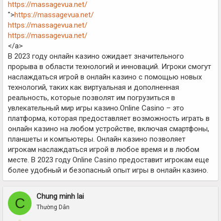
https://massagevua.net/
">
https://massagevua.net/
https://massagevua.net/
https://massagevua.net/
</a>
В 2023 году онлайн казино ожидает значительного
прорыва в области технологий и инноваций. Игроки смогут
наслаждаться игрой в онлайн казино с помощью новых
технологий, таких как виртуальная и дополненная
реальность, которые позволят им погрузиться в
увлекательный мир игры казино.Online Casino – это
платформа, которая предоставляет возможность играть в
онлайн казино на любом устройстве, включая смартфоны,
планшеты и компьютеры. Онлайн казино позволяет
игрокам наслаждаться игрой в любое время и в любом
месте. В 2023 году Online Casino предоставит игрокам еще
более удобный и безопасный опыт игры в онлайн казино.
Chung minh lai
C
Thường Dân