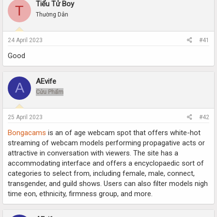
r
a
Tiểu Tử Boy
T
e
r
Thường Dân
a
t
d
d
s
a
24 April 2023
#41
t
t
a
e
Good
r
t
e
AEvife
A
r
Cửu Phẩm
25 April 2023
#42
Bongacams
is an of age webcam spot that offers white-hot
streaming of webcam models performing propagative acts or
attractive in conversation with viewers. The site has a
accommodating interface and offers a encyclopaedic sort of
categories to select from, including female, male, connect,
transgender, and guild shows. Users can also filter models nigh
time eon, ethnicity, firmness group, and more.