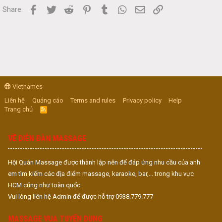
Facebook
Twitter
Reddit
Pinterest
Tumblr
WhatsApp
Email
Link
Share:
Vietnames
Liên hệ
Quảng cáo
Terms and rules
Privacy policy
Help
Trang chủ
R
S
S
VỀ DIỄN ĐÀN MASSAGE
Hội Quán Massage được thành lập nên để đáp ứng nhu cầu của anh
em tìm kiếm các địa điểm massage, karaoke, bar,... trong khu vực
HCM cũng như toàn quốc.
Vui lòng liên hệ Admin để được hỗ trợ 0938.779.777
MASSAGE VUA TUYỂN DỤNG