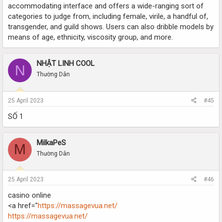
accommodating interface and offers a wide-ranging sort of
categories to judge from, including female, virile, a handful of,
transgender, and guild shows. Users can also dribble models by
means of age, ethnicity, viscosity group, and more.
NHẬT LINH COOL
N
Thường Dân
25 April 2023
#45
SỐ 1
MilkaPeS
M
Thường Dân
25 April 2023
#46
casino online
<a href="
https://massagevua.net/
https://massagevua.net/