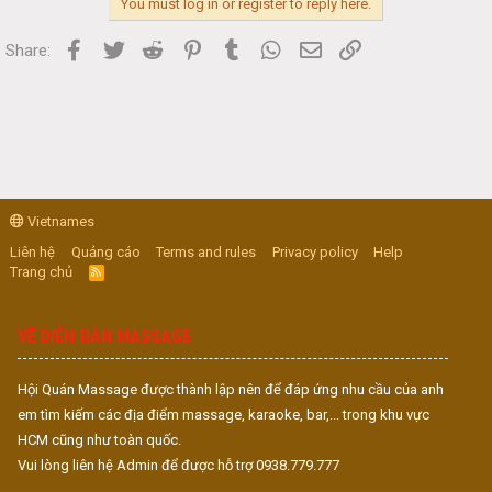
You must log in or register to reply here.
Facebook
Twitter
Reddit
Pinterest
Tumblr
WhatsApp
Email
Link
Share:
Vietnames
Liên hệ
Quảng cáo
Terms and rules
Privacy policy
Help
Trang chủ
R
S
S
VỀ DIỄN ĐÀN MASSAGE
Hội Quán Massage được thành lập nên để đáp ứng nhu cầu của anh
em tìm kiếm các địa điểm massage, karaoke, bar,... trong khu vực
HCM cũng như toàn quốc.
Vui lòng liên hệ Admin để được hỗ trợ 0938.779.777