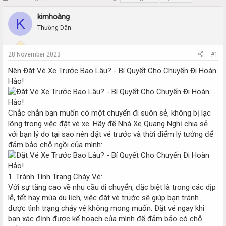
h
t
r
a
kimhoàng
K
e
r
Thường Dân
a
t
d
d
s
a
28 November 2023
#1
t
t
a
e
Nên Đặt Vé Xe Trước Bao Lâu? - Bí Quyết Cho Chuyến Đi Hoàn
r
Hảo!
t
e
r
Chắc chắn bạn muốn có một chuyến đi suôn sẻ, không bị lạc
lõng trong việc đặt vé xe. Hãy để Nhà Xe Quang Nghị chia sẻ
với bạn lý do tại sao nên đặt vé trước và thời điểm lý tưởng để
đảm bảo chỗ ngồi của mình:
1. Tránh Tình Trạng Cháy Vé:
Với sự tăng cao về nhu cầu di chuyển, đặc biệt là trong các dịp
lễ, tết hay mùa du lịch, việc đặt vé trước sẽ giúp bạn tránh
được tình trạng cháy vé không mong muốn. Đặt vé ngay khi
bạn xác định được kế hoạch của mình để đảm bảo có chỗ