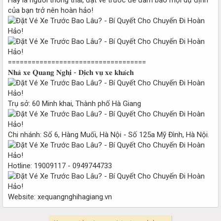
của bạn trở nên hoàn hảo!
===================================
𝐍𝐡𝐚̀ 𝐱𝐞 𝐐𝐮𝐚𝐧𝐠 𝐍𝐠𝐡𝐢̣ - 𝐃𝐢̣𝐜𝐡 𝐯𝐮̣ 𝐱𝐞 𝐤𝐡𝐚́𝐜𝐡
Trụ sở: 60 Minh khai, Thành phố Hà Giang
Chi nhánh: Số 6, Hàng Muối, Hà Nội - Số 125a Mỹ Đình, Hà Nội.
Hotline: 19009117 - 0949744733
Website: xequangnghihagiang.vn