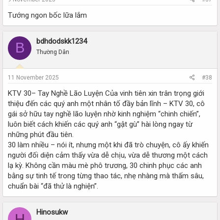
Tướng ngon bốc lữa lắm
bdhdodskk1234
B
Thường Dân
11 November 2025
#38
KTV 30– Tay Nghề Lão Luyện Của vinh tiên xin trân trọng giới
thiệu đến các quý anh một nhân tố đầy bản lĩnh – KTV 30, cô
gái sở hữu tay nghề lão luyện nhờ kinh nghiệm “chinh chiến”,
luôn biết cách khiến các quý anh “gật gù” hài lòng ngay từ
những phút đầu tiên.
30 làm nhiều – nói ít, nhưng một khi đã trò chuyện, cô ấy khiến
người đối diện cảm thấy vừa dễ chịu, vừa dễ thương một cách
lạ kỳ. Không cần màu mè phô trương, 30 chinh phục các anh
bằng sự tinh tế trong từng thao tác, nhẹ nhàng mà thấm sâu,
chuẩn bài “đã thử là nghiện”.
Hinosukw
H