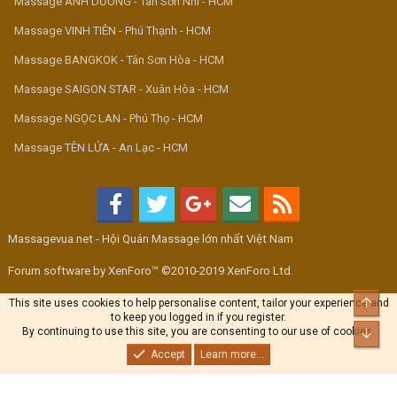
Massage ÁNH DƯƠNG - Tân Sơn Nhì - HCM
Massage VINH TIÊN - Phú Thạnh - HCM
Massage BANGKOK - Tân Sơn Hòa - HCM
Massage SAIGON STAR - Xuân Hòa - HCM
Massage NGỌC LAN - Phú Thọ - HCM
Massage TÊN LỬA - An Lạc - HCM
Massagevua.net - Hội Quán Massage lớn nhất Việt Nam
Forum software by XenForo™ ©2010-2019 XenForo Ltd.
Top
This site uses cookies to help personalise content, tailor your experience and
to keep you logged in if you register.
By continuing to use this site, you are consenting to our use of cookies.
Bott
Accept
Learn more...