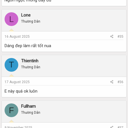
Ngon ngực mông đầy đủ
Lone
L
Thường Dân
16 August 2025
#35
Dáng đep làm rất tốt nua
Thientinh
T
Thường Dân
17 August 2025
#36
E này quá ok luôn
Fullham
F
Thường Dân
9 November 2025
#37