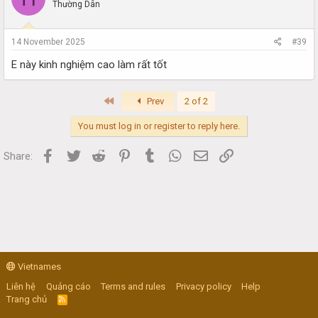
Thường Dân
14 November 2025
#39
E này kinh nghiệm cao làm rất tốt
First
Prev
2 of 2
You must log in or register to reply here.
Facebook
Twitter
Reddit
Pinterest
Tumblr
WhatsApp
Email
Link
Share:
Vietnames
Liên hệ
Quảng cáo
Terms and rules
Privacy policy
Help
Trang chủ
R
S