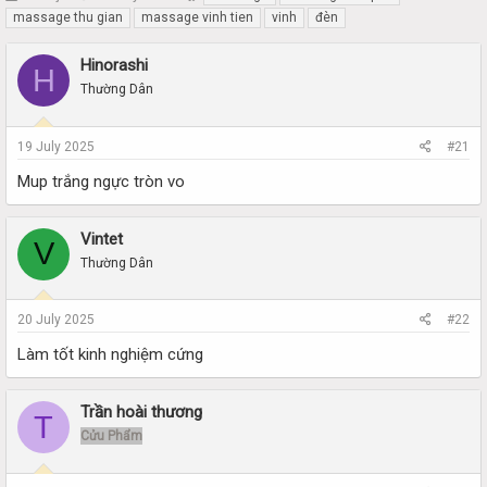
h
t
massage thu gian
massage vinh tien
vinh
đèn
r
a
e
r
Hinorashi
H
a
t
Thường Dân
d
d
s
a
t
t
19 July 2025
#21
a
e
r
Mup trắng ngực tròn vo
t
e
r
Vintet
V
Thường Dân
20 July 2025
#22
Làm tốt kinh nghiệm cứng
Trần hoài thương
T
Cửu Phẩm