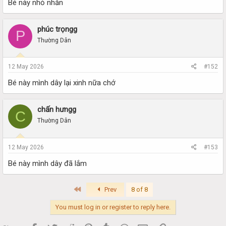
Bé này nhỏ nhắn
phúc trọngg
P
Thường Dân
12 May 2026
#152
Bé này mình dây lại xinh nữa chớ
chấn hưngg
C
Thường Dân
12 May 2026
#153
Bé này mình dây đã lắm
First
Prev
8 of 8
You must log in or register to reply here.