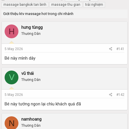
h
t
massage bangkok tan binh
massage thu gian
trải nghiệm
r
a
Giới thiệu ktv massage hot trong chi nhánh
e
r
a
t
d
d
hưng tùngg
H
s
a
Thường Dân
t
t
a
e
r
5 May 2026
#141
t
e
Bé này mình dây
r
vũ thái
V
Thường Dân
5 May 2026
#142
Bé này tướng ngon lại chìu khách quá đã
namhoang
N
Thường Dân