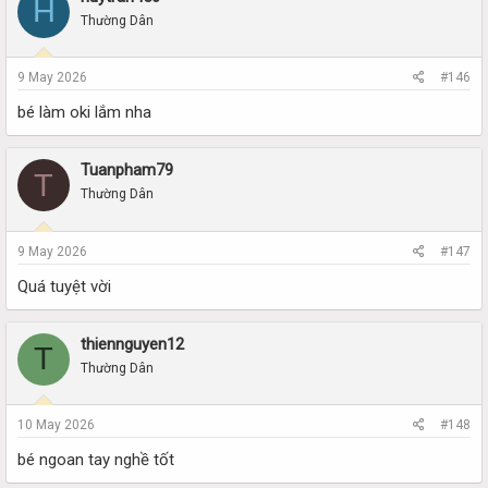
H
Thường Dân
9 May 2026
#146
bé làm oki lắm nha
Tuanpham79
T
Thường Dân
9 May 2026
#147
Quá tuyệt vời
thiennguyen12
T
Thường Dân
10 May 2026
#148
bé ngoan tay nghề tốt