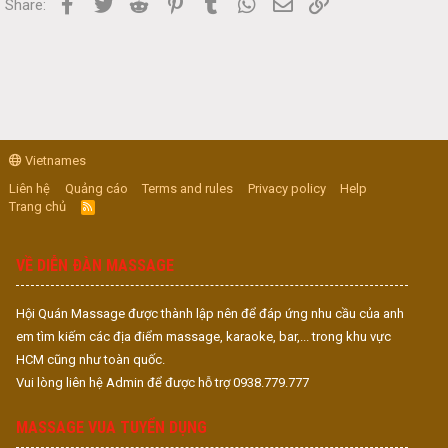
Facebook
Twitter
Reddit
Pinterest
Tumblr
WhatsApp
Email
Link
Share:
Vietnames
Liên hệ
Quảng cáo
Terms and rules
Privacy policy
Help
Trang chủ
R
S
S
VỀ DIỄN ĐÀN MASSAGE
Hội Quán Massage được thành lập nên để đáp ứng nhu cầu của anh
em tìm kiếm các địa điểm massage, karaoke, bar,... trong khu vực
HCM cũng như toàn quốc.
Vui lòng liên hệ Admin để được hỗ trợ 0938.779.777
MASSAGE VUA TUYỂN DỤNG