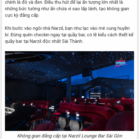
chính là đỏ và đen. Điều thu hút để lại ấn tượng lớn nhất là
những bức tường như ẩn chứa vì sao lấp lánh, tạo không gian
cực kỳ đẳng cấp.
Khi bước vào ngôi nhà Narzil, bạn như lạc vào mê cung huyền
bí. Đừng quên checkin ngay tại quầy bar, có lẽ kiểu cách thiết kế
quầy bar tại Narzil độc nhất Sài Thành.
Không gian đẳng cấp tại Narzil Lounge Bar Sài Gòn