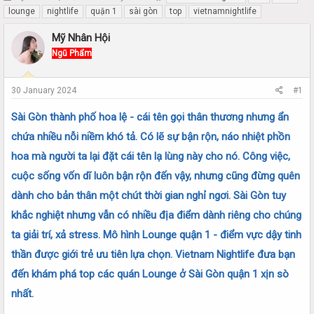
h
t
lounge
nightlife
quận 1
sài gòn
top
vietnamnightlife
r
a
e
r
Mỹ Nhân Hội
a
t
Ngũ Phẩm
d
d
s
a
t
t
30 January 2024
#1
a
e
r
Sài Gòn thành phố hoa lệ - cái tên gọi thân thương nhưng ẩn
t
e
chứa nhiều nỗi niềm khó tả. Có lẽ sự bận rộn, náo nhiệt phồn
r
hoa mà người ta lại đặt cái tên lạ lùng này cho nó. Công việc,
cuộc sống vốn dĩ luôn bận rộn đến vậy, nhưng cũng đừng quên
dành cho bản thân một chút thời gian nghỉ ngơi. Sài Gòn tuy
khắc nghiệt nhưng vẫn có nhiều địa điểm dành riêng cho chúng
ta giải trí, xả stress. Mô hình Lounge quận 1 - điểm vực dậy tinh
thần được giới trẻ ưu tiên lựa chọn. Vietnam Nightlife đưa bạn
đến khám phá top các quán Lounge ở Sài Gòn quận 1 xịn sò
nhất.