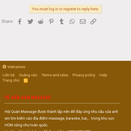
You must log in or register to reply here.
Facebook
Twitter
Reddit
Pinterest
Tumblr
WhatsApp
Email
Link
Share:
Vietnames
Liên hệ
Quảng cáo
Terms and rules
Privacy policy
Help
Trang chủ
R
S
S
VỀ DIỄN ĐÀN MASSAGE
Hội Quán Massage được thành lập nên để đáp ứng nhu cầu của anh
em tìm kiếm các địa điểm massage, karaoke, bar,... trong khu vực
HCM cũng như toàn quốc.