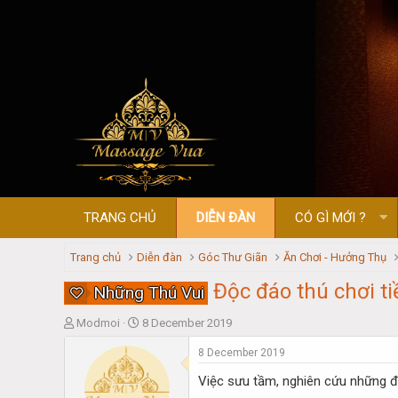
TRANG CHỦ
DIỄN ĐÀN
CÓ GÌ MỚI ?
Trang chủ
Diễn đàn
Góc Thư Giãn
Ăn Chơi - Hưởng Thụ
Độc đáo thú chơi t
Những Thú Vui
T
S
Modmoi
8 December 2019
h
t
8 December 2019
r
a
e
r
Việc sưu tầm, nghiên cứu những đồ
a
t