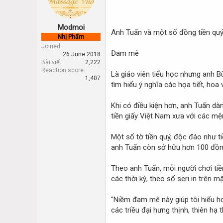
d
d
s
a
t
t
Modmoi
a
e
Anh Tuấn và một số đồng tiền quý
Nhị Phẩm
r
Joined
t
Đam mê
26 June 2018
e
Bài viết
2,222
r
Reaction score
Là giáo viên tiểu học nhưng anh B
1,407
tìm hiểu ý nghĩa các họa tiết, hoa 
Khi có điều kiện hơn, anh Tuấn dà
tiền giấy Việt Nam xưa với các mện
Một số tờ tiền quý, độc đáo như ti
anh Tuấn còn sở hữu hơn 100 đồng
Theo anh Tuấn, mỗi người chơi tiề
các thời kỳ, theo số seri in trên mặt
"Niềm đam mê này giúp tôi hiểu hơn
các triều đại hưng thịnh, thiên hạ 