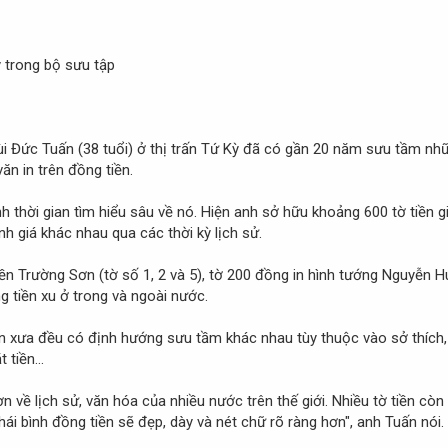
 trong bộ sưu tập
ùi Đức Tuấn (38 tuổi) ở thị trấn Tứ Kỳ đã có gần 20 năm sưu tầm n
văn in trên đồng tiền.
nh thời gian tìm hiểu sâu về nó. Hiện anh sở hữu khoảng 600 tờ tiền 
h giá khác nhau qua các thời kỳ lịch sử.
ền Trường Sơn (tờ số 1, 2 và 5), tờ 200 đồng in hình tướng Nguyễn Huệ
 tiền xu ở trong và ngoài nước.
n xưa đều có định hướng sưu tầm khác nhau tùy thuộc vào sở thích, 
 tiền...
 về lịch sử, văn hóa của nhiều nước trên thế giới. Nhiều tờ tiền cò
thái bình đồng tiền sẽ đẹp, dày và nét chữ rõ ràng hơn", anh Tuấn nói.