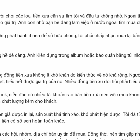
i chơi các loại tiền xưa cần sự tìm tòi và đầu tư không nhỏ. Ngoài 
ó giá trị. Anh còn nhờ bạn bè đang làm việc ở nước ngoài tìm mua c
ượng phát hành ít nên để sở hữu chúng, tôi phải chấp nhận mua lại bả
 hề dễ dàng. Anh Kiên đựng trong album hoặc bảo quản bằng túi nilon,
g đồng tiền xưa không ít khó khăn do kiến thức về nó khá rộng. Người
ệt, hiểu hết được giá trị của nó. Nhiều đồng tiền xu đòi hỏi phải hiểu
ook, diễn đàn có nhiều tài khoản rao bán tiền xưa nên việc mua không
ền chất lượng kém cho khách.
n giả được in lại, sản xuất khá tinh xảo, khó phát hiện được. Tôi đã 
tiền có số seri hoàn toàn khác.
các hội, nhóm, địa chỉ bán uy tín để mua. Đồng thời, nên tìm gặp 