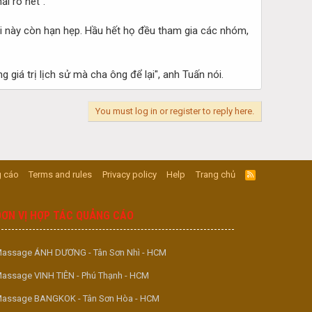
ải rõ nét".
hơi này còn hạn hẹp. Hầu hết họ đều tham gia các nhóm,
 giá trị lịch sử mà cha ông để lại", anh Tuấn nói.
You must log in or register to reply here.
 cáo
Terms and rules
Privacy policy
Help
Trang chủ
R
S
S
ĐƠN VỊ HỢP TÁC QUẢNG CÁO
assage ÁNH DƯƠNG - Tân Sơn Nhì - HCM
assage VINH TIÊN - Phú Thạnh - HCM
assage BANGKOK - Tân Sơn Hòa - HCM