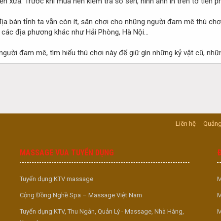
ền xưa. Trước khi mua nên kiểm tra số seri, hình ảnh in trên tờ tiền ph
 địa bàn tỉnh ta vẫn còn ít, sân chơi cho những người đam mê thú c
a các địa phương khác như Hải Phòng, Hà Nội...
 người đam mê, tìm hiểu thú chơi này để giữ gìn những kỷ vật cũ, những
Liên hệ
Quảng
MASSAGE VUA TUYỂN DỤNG
Tuyển dụng KTV massage
M
Cộng Đồng Nghề Spa – Massage Việt Nam
M
Tuyển dụng KTV, Thu Ngân, Quản Lý - Massage, Nhà Hàng,
M