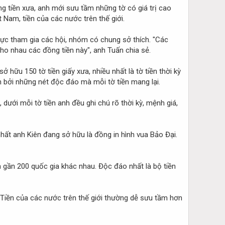
ng tiền xưa, anh mới sưu tầm những tờ có giá trị cao
 Nam, tiền của các nước trên thế giới.
cực tham gia các hội, nhóm có chung sở thích. "Các
cho nhau các đồng tiền này", anh Tuấn chia sẻ.
u 150 tờ tiền giấy xưa, nhiều nhất là tờ tiền thời kỳ
n bởi những nét độc đáo mà mỗi tờ tiền mang lại.
dưới mỗi tờ tiền anh đều ghi chú rõ thời kỳ, mệnh giá,
 nhất anh Kiên đang sở hữu là đồng in hình vua Bảo Đại.
a gần 200 quốc gia khác nhau. Độc đáo nhất là bộ tiền
. Tiền của các nước trên thế giới thường dễ sưu tầm hơn