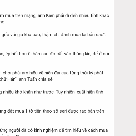
tìm mua trên mạng, anh Kiên phải đi đến nhiều tỉnh khác
ho.
n gốc với giá khá cao, thậm chí đành mua lại bản sao",
 ép hết hơi rồi hàn sau đó cất vào thùng kín, để ở nơi
 chơi phải am hiểu về niên đại của từng thời kỳ phát
 chữ Hán", anh Tuấn chia sẻ.
 nhiều khó khăn như trước. Tuy nhiên, xuất hiện tình
từng đặt mua 1 tờ tiền theo số seri được rao bán trên
những người đã có kinh nghiệm để tìm hiểu về cách mua