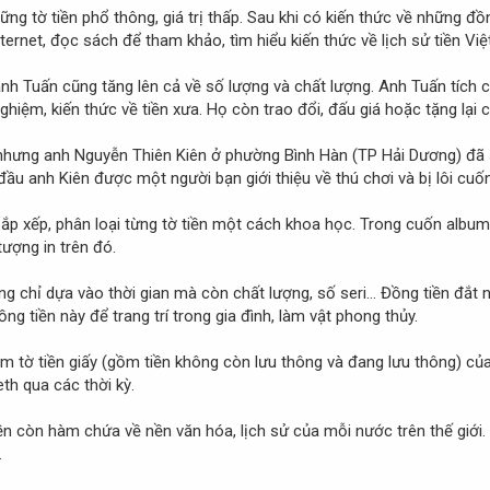
ng tờ tiền phổ thông, giá trị thấp. Sau khi có kiến thức về những đồ
ernet, đọc sách để tham khảo, tìm hiểu kiến thức về lịch sử tiền Việt
anh Tuấn cũng tăng lên cả về số lượng và chất lượng. Anh Tuấn tích 
ghiệm, kiến thức về tiền xưa. Họ còn trao đổi, đấu giá hoặc tặng lại 
ng anh Nguyễn Thiên Kiên ở phường Bình Hàn (TP Hải Dương) đã sở hữ
u anh Kiên được một người bạn giới thiệu về thú chơi và bị lôi cuố
ắp xếp, phân loại từng tờ tiền một cách khoa học. Trong cuốn album, 
tượng in trên đó.
ng chỉ dựa vào thời gian mà còn chất lượng, số seri... Đồng tiền đắt
g tiền này để trang trí trong gia đình, làm vật phong thủy.
m tờ tiền giấy (gồm tiền không còn lưu thông và đang lưu thông) củ
eth qua các thời kỳ.
tiền còn hàm chứa về nền văn hóa, lịch sử của mỗi nước trên thế giới
.