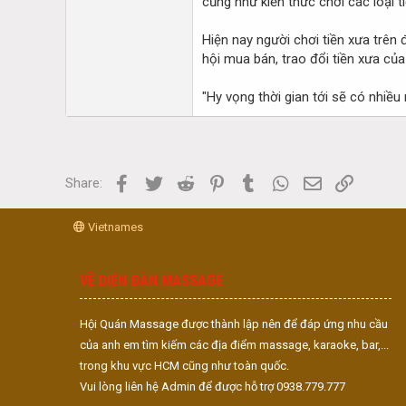
cũng như kiến thức chơi các loại ti
Hiện nay người chơi tiền xưa trên
hội mua bán, trao đổi tiền xưa củ
"Hy vọng thời gian tới sẽ có nhiều
Facebook
Twitter
Reddit
Pinterest
Tumblr
WhatsApp
Email
Link
Share:
Vietnames
VỀ DIỄN ĐÀN MASSAGE
Hội Quán Massage được thành lập nên để đáp ứng nhu cầu
của anh em tìm kiếm các địa điểm massage, karaoke, bar,...
trong khu vực HCM cũng như toàn quốc.
Vui lòng liên hệ Admin để được hỗ trợ 0938.779.777