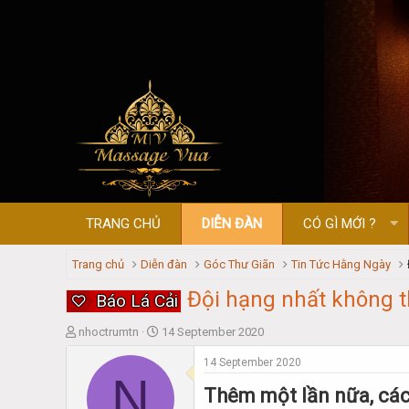
TRANG CHỦ
DIỄN ĐÀN
CÓ GÌ MỚI ?
Trang chủ
Diễn đàn
Góc Thư Giãn
Tin Tức Hằng Ngày
Đội hạng nhất không t
Báo Lá Cải
T
S
nhoctrumtn
14 September 2020
h
t
14 September 2020
r
a
N
e
r
Thêm một lần nữa, các
a
t