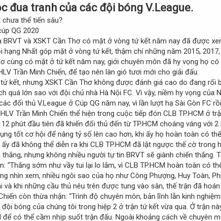
uộc đua tranh của các đội bóng V.League.
 chưa thể tiến sâu?
 là BRVT và XSKT Cần Thơ có mặt ở vòng tứ kết năm nay đã được xem 
ội hạng Nhất góp mặt ở vòng tứ kết, thậm chí những năm 2015, 2017
 cùng có mặt ở tứ kết năm nay, giới chuyên môn đã hy vọng họ có t
HLV Trần Minh Chiến, để tạo nên làn gió tươi mới cho giải đấu.
 tứ kết, nhưng XSKT Cần Thơ không được đánh giá cao do đang rối bờ
ệch quá lớn sao với đội chủ nhà Hà Nội FC. Vì vậy, niềm hy vọng củ
các đối thủ V.League ở Cúp QG năm nay, vì lần lượt hạ Sài Gòn FC rồ
 HLV Trần Minh Chiến thể hiện trong cuộc tiếp đón CLB TP.HCM ở trậ
 12 phút đầu tiên đã khiến đối thủ đến từ TP.HCM choáng váng với 2 b
ụng tốt cơ hội để nâng tỷ số lên cao hơn, khi ấy họ hoàn toàn có th
u ấy đã không thể diễn ra khi CLB TP.HCM đã lật ngược thế cờ trong h
n thắng, nhưng không nhiều người tự tin BRVT sẽ giành chiến thắng. T
: “Thắng sớm như vầy tui lại lo lắm, vì CLB TP.HCM hoàn toàn có thể 
ng nhìn xem, nhiều ngôi sao của họ như Công Phượng, Huy Toàn, Ph
 và khi những cầu thủ nêu trên được tung vào sân, thế trận đã hoán
Chiến còn thừa nhận: “Trình độ chuyên môn, bản lĩnh lẫn kinh nghiệm
ở đội bóng của chúng tôi trong hiệp 2 ở trận tứ kết vừa qua. Ở trận n
để có thể cầm nhịp suốt trận đấu. Ngoài khoảng cách về chuyên 