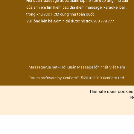
Hội Quán Massage được thành lập nên để đáp ứng nhu cầu
của anh em tìm kiếm các địa điểm massage, karaoke, bar,...
trong khu vực HCM cũng như toàn quốc.
Vui lòng liên hệ Admin để được hỗ trợ 0938.779.777
Massagevua.net - Hội Quán Massage lớn nhất Việt Nam
Forum software by XenForo™ ©2010-2019 XenForo Ltd.
This site uses cookies 
B