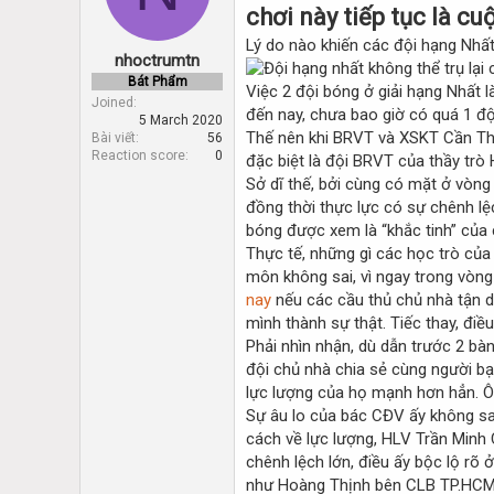
d
d
chơi này tiếp tục là c
s
a
Lý do nào khiến các đội hạng Nhất
t
t
nhoctrumtn
a
e
Bát Phẩm
r
Việc 2 đội bóng ở giải hạng Nhất
Joined
t
đến nay, chưa bao giờ có quá 1 đ
5 March 2020
e
Thế nên khi BRVT và XSKT Cần Thơ
Bài viết
56
r
Reaction score
0
đặc biệt là đội BRVT của thầy trò 
Sở dĩ thế, bởi cùng có mặt ở vòng
đồng thời thực lực có sự chênh l
bóng được xem là “khắc tinh” của 
Thực tế, những gì các học trò của
môn không sai, vì ngay trong vòng
nay
nếu các cầu thủ chủ nhà tận d
mình thành sự thật. Tiếc thay, điề
Phải nhìn nhận, dù dẫn trước 2 bà
đội chủ nhà chia sẻ cùng người bạn
lực lượng của họ mạnh hơn hẳn. Ô
Sự âu lo của bác CĐV ấy không sai
cách về lực lượng, HLV Trần Minh 
chênh lệch lớn, điều ấy bộc lộ rõ 
như Hoàng Thịnh bên CLB TP.HCM 