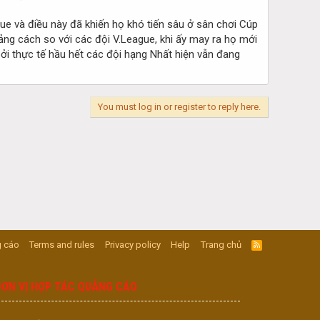
ue và điều này đã khiến họ khó tiến sâu ở sân chơi Cúp
ng cách so với các đội V.League, khi ấy may ra họ mới
bởi thực tế hầu hết các đội hạng Nhất hiện vẫn đang
You must log in or register to reply here.
 cáo
Terms and rules
Privacy policy
Help
Trang chủ
R
S
S
ĐƠN VỊ HỢP TÁC QUẢNG CÁO