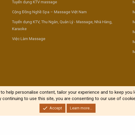
Tuyển dụng KTV massage
M
Cộng Đồng Nghề Spa – Massage Việt Nam
M
Tuyển dụng KTV, Thu Ngân, Quản Lý - Massage, Nhà Hàng,
M
Karaoke
M
Việc Làm Massage
M
M
to help personalise content, tailor your experience and to keep you lo
y continuing to use this site, you are consenting to our use of cookie
Accept
Learn more...