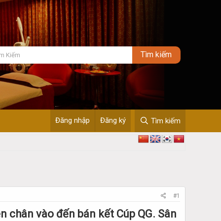
Đăng nhập
Đăng ký
Tìm kiếm
#1
en chân vào đến bán kết Cúp QG. Sân