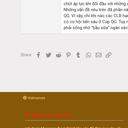
chút áp lực khi đối đầu với những
Những vấn đề nêu trên đã phần nào
QG. Vì vậy, chỉ khi nào các CLB 
có cơ hội tiến sâu ở Cúp QG. Tuy n
phải sống nhờ “bầu sữa” ngân sác
Facebook
Twitter
Reddit
Pinterest
Tumblr
WhatsApp
Email
Link
Share:
Vietnames
VỀ DIỄN ĐÀN MASSAGE