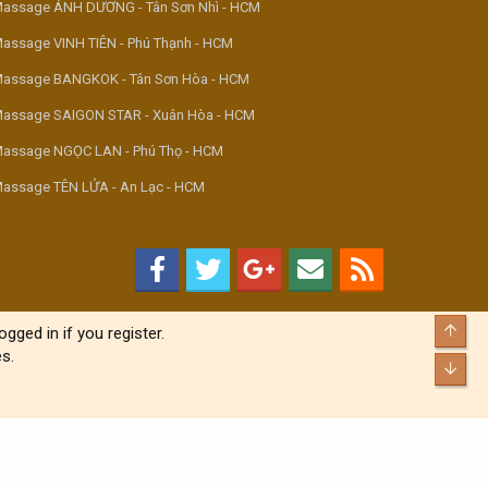
assage ÁNH DƯƠNG - Tân Sơn Nhì - HCM
assage VINH TIÊN - Phú Thạnh - HCM
assage BANGKOK - Tân Sơn Hòa - HCM
assage SAIGON STAR - Xuân Hòa - HCM
assage NGỌC LAN - Phú Thọ - HCM
assage TÊN LỬA - An Lạc - HCM
Top
gged in if you register.
s.
Bott