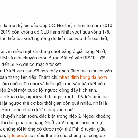
là một kỷ lục của Cúp QG. Nói thế, vì tính từ năm 2010
, 2019 còn không có CLB hạng Nhất vượt qua vòng 1/8.
hể tiếp tục vượt ngưỡng để tiến sâu vào đến bán kết,
i về nhiều mặt khi đứng chót bảng ở giải hạng Nhất,
a NHM và giới chuyên môn được đặt cả vào BRVT – đội
i đến SLNA để có mặt ở tứ kết.
n tứ kết vừa qua đã cho thấy nhận định của giới chuyên
àn thắng liên tiếp. Thậm chí,
nhan dinh bong da hom
ể làm chủ cuộc chơi và biến giấc mơ vào bán kết của
iệp 2 với một cuộc lội ngược dòng đầy kịch tính.
rên khán đài, người viết đã nghe một CĐV lớn tuổi của
lật ngược thế cờ bởi thời gian còn quá nhiều, nhất là
i Sơn… còn chưa được tung vào sân”.
 chuyển hoàn toàn, đặc biệt trong hiệp 2. Ngoài khoảng
 thi đấu giữa đội hạng Nhất và V.League luôn có sự
ày, chúng tôi không có được một thủ lĩnh ở tuyến giữa
môn,
tỷ lệ cược
các cầu thủ trẻ của chúng tôi cũng có