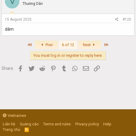
V
Thường Dân
15 August 2025
#120
dâm
First
Last
Prev
6 of 12
Next
You must log in or register to reply here.
Facebook
Twitter
Reddit
Pinterest
Tumblr
WhatsApp
Email
Link
Share:
Vietnames
Liên hệ
Quảng cáo
Terms and rules
Privacy policy
Help
Trang chủ
R
S