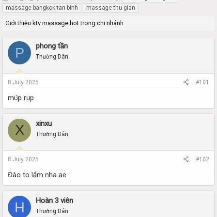
h
t
massage bangkok tan binh
massage thu gian
r
a
Giới thiệu ktv massage hot trong chi nhánh
e
r
a
t
d
d
phong tần
P
s
a
Thường Dân
t
t
a
e
r
8 July 2025
#101
t
e
múp rụp
r
xinxu
X
Thường Dân
8 July 2025
#102
Đào to lắm nha ae
Hoàn 3 viên
H
Thường Dân