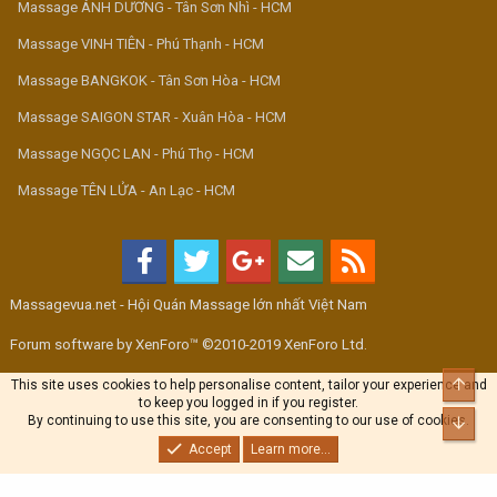
Massage ÁNH DƯƠNG - Tân Sơn Nhì - HCM
Massage VINH TIÊN - Phú Thạnh - HCM
Massage BANGKOK - Tân Sơn Hòa - HCM
Massage SAIGON STAR - Xuân Hòa - HCM
Massage NGỌC LAN - Phú Thọ - HCM
Massage TÊN LỬA - An Lạc - HCM
Massagevua.net - Hội Quán Massage lớn nhất Việt Nam
Forum software by XenForo™ ©2010-2019 XenForo Ltd.
Top
This site uses cookies to help personalise content, tailor your experience and
to keep you logged in if you register.
By continuing to use this site, you are consenting to our use of cookies.
Bott
Accept
Learn more...