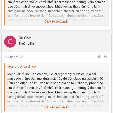
sẻ địa chỉ. bạn nào chưa đi thì qua thử đi, chúc các bạn vui vẻ!
em lễ tân chào mời đi vé tốt nhất-Thái massage. nhưng lý do cơm áo
gạo tiền.mình đi vé supper khoái khẩu(vé này thư giãn nóng lạnh
cảm giác lạ). book vé xong, mình theo anh trai lên phòng, tranh thủ
làm dĩa trái cây free lót dạ ^^.5p sau mình được mời lên phòng,được
phục vụ hỏi có yêu cầu bé nào không.mình mạnh dạn yêu cầu số
Click to expand...
02(được thằng bạn giới thiệu số trước).các bước xông hơi, tắm rửa
xin được bỏ qua.đi thẳng luôn vào vấn đề chính. nói chung phòng ốc
rất ok, thơm tho, sạch sẽ.5p sau em nó vào, công nhận bên cơ sở
Cu Shin
này nhiều ktv nên k phải đợi lâu.nhìn em nó đúng thật quá là
C
chuẩn(khoảng 21t).đúng với tâm trạng cô đơn lâu ngày ^^. kéo tay
Thường Dân
ôm ngay em vào lòng. nằm vuốt ve khoảng 10p mới chịu để em nó
tắm cho mình. sau đó mình yêu cầu thư giãn trước rồi mới đấm bóp
sau.em nó vui vẻ đồng ý.em nó khá dâm. biết ngay gặp đúng đối thủ,
12 June 2020
#91
thằng nhỏ của mình cũng bắt đầu vào cuộc.nó kêu gọi thêm 2 bàn
tay trợ giúp để tìm cảm giác kích thích. thân hình em nó quá nuột ,
hoàng quý said:
đôi bàn tay thoải mái khám phá(em rên nghe rất tình cảm). thằng
Một buổi tối Sài Gòn cô đơn, lục lọi điện thoại được cái địa chỉ
nhỏ của mình thì được đôi môi em chăm sóc hết mức.lúc ngậm đá
massage thằng bạn mới đưa, mất 10p để đến được nơi xả bình- 40
bi, lúc ngậm nước ấm đúng là thứ gì chịu nổi.bác nào sinh lý hơi yếu
Cầu Xéo quận Tân Phú.vào nhìn bảng giá có tới 6 dịch vụ phòng.cô
đi vé này lâu ra và kích thích lắm. sau 20p sảng khoái mình kết thúc
em lễ tân chào mời đi vé tốt nhất-Thái massage. nhưng lý do cơm áo
trong sung sướng.trong lòng không quên cám ơn thằng bạn đã chia
gạo tiền.mình đi vé supper khoái khẩu(vé này thư giãn nóng lạnh
sẻ địa chỉ. bạn nào chưa đi thì qua thử đi, chúc các bạn vui vẻ!
cảm giác lạ). book vé xong, mình theo anh trai lên phòng, tranh thủ
làm dĩa trái cây free lót dạ ^^.5p sau mình được mời lên phòng,được
phục vụ hỏi có yêu cầu bé nào không.mình mạnh dạn yêu cầu số
Click to expand...
02(được thằng bạn giới thiệu số trước).các bước xông hơi, tắm rửa