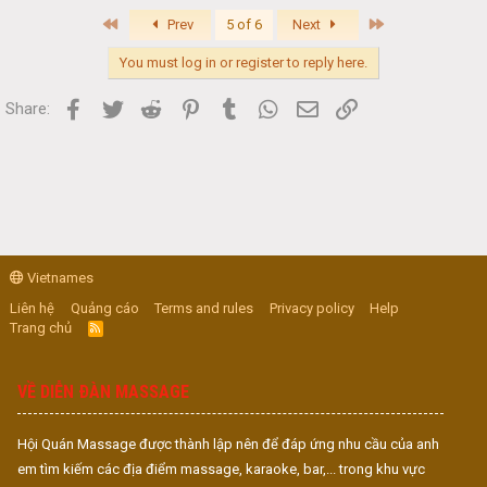
First
Last
Prev
5 of 6
Next
You must log in or register to reply here.
Facebook
Twitter
Reddit
Pinterest
Tumblr
WhatsApp
Email
Link
Share:
Vietnames
Liên hệ
Quảng cáo
Terms and rules
Privacy policy
Help
Trang chủ
R
S
S
VỀ DIỄN ĐÀN MASSAGE
Hội Quán Massage được thành lập nên để đáp ứng nhu cầu của anh
em tìm kiếm các địa điểm massage, karaoke, bar,... trong khu vực