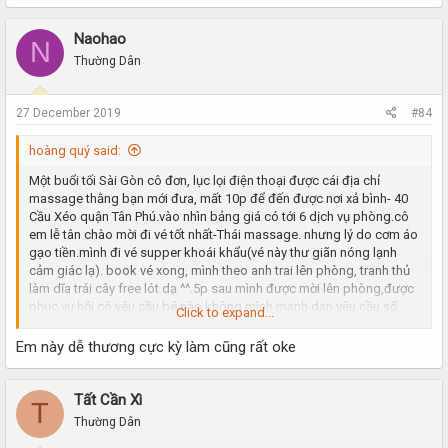
Naohao
N
Thường Dân
27 December 2019
#84
hoàng quý said:
Một buổi tối Sài Gòn cô đơn, lục lọi điện thoại được cái địa chỉ
massage thằng bạn mới đưa, mất 10p để đến được nơi xả bình- 40
Cầu Xéo quận Tân Phú.vào nhìn bảng giá có tới 6 dịch vụ phòng.cô
em lễ tân chào mời đi vé tốt nhất-Thái massage. nhưng lý do cơm áo
gạo tiền.mình đi vé supper khoái khẩu(vé này thư giãn nóng lạnh
cảm giác lạ). book vé xong, mình theo anh trai lên phòng, tranh thủ
làm dĩa trái cây free lót dạ ^^.5p sau mình được mời lên phòng,được
phục vụ hỏi có yêu cầu bé nào không.mình mạnh dạn yêu cầu số
Click to expand...
02(được thằng bạn giới thiệu số trước).các bước xông hơi, tắm rửa
xin được bỏ qua.đi thẳng luôn vào vấn đề chính. nói chung phòng ốc
Em này dễ thương cực kỳ làm cũng rất oke
rất ok, thơm tho, sạch sẽ.5p sau em nó vào, công nhận bên cơ sở
này nhiều ktv nên k phải đợi lâu.nhìn em nó đúng thật quá là
chuẩn(khoảng 21t).đúng với tâm trạng cô đơn lâu ngày ^^. kéo tay
Tất Cần Xì
T
ôm ngay em vào lòng. nằm vuốt ve khoảng 10p mới chịu để em nó
Thường Dân
tắm cho mình. sau đó mình yêu cầu thư giãn trước rồi mới đấm bóp