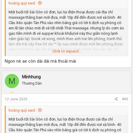
hoàng quý said:
Một buổi tối Sài Gòn cô đơn, lục lọi điện thoại được cái địa chỉ
massage thằng bạn mới đưa, mất 10p để đến được nơi xả bình- 40
Cầu Xéo quận Tân Phú.vào nhìn bảng giá có tới 6 dịch vụ phòng.cô
em lễ tân chào mời đi vé tốt nhất-Thái massage. nhưng lý do cơm áo
gạo tiền.mình đi vé supper khoái khẩu(vé này thư giãn nóng lạnh
cảm giác lạ). book vé xong, mình theo anh trai lên phòng, tranh thủ
làm dĩa trái cây free lót dạ ^^.5p sau mình được mời lên phòng,được
phục vụ hỏi có yêu cầu bé nào không.mình mạnh dạn yêu cầu số
Click to expand...
02(được thằng bạn giới thiệu số trước).các bước xông hơi, tắm rửa
xin được bỏ qua.đi thẳng luôn vào vấn đề chính. nói chung phòng ốc
Ngon nè ae còn dài dài mà thoải mái
rất ok, thơm tho, sạch sẽ.5p sau em nó vào, công nhận bên cơ sở
này nhiều ktv nên k phải đợi lâu.nhìn em nó đúng thật quá là
chuẩn(khoảng 21t).đúng với tâm trạng cô đơn lâu ngày ^^. kéo tay
Minhhung
M
ôm ngay em vào lòng. nằm vuốt ve khoảng 10p mới chịu để em nó
Thường Dân
tắm cho mình. sau đó mình yêu cầu thư giãn trước rồi mới đấm bóp
sau.em nó vui vẻ đồng ý.em nó khá dâm. biết ngay gặp đúng đối thủ,
thằng nhỏ của mình cũng bắt đầu vào cuộc.nó kêu gọi thêm 2 bàn
12 June 2020
#90
tay trợ giúp để tìm cảm giác kích thích. thân hình em nó quá nuột ,
đôi bàn tay thoải mái khám phá(em rên nghe rất tình cảm). thằng
hoàng quý said:
nhỏ của mình thì được đôi môi em chăm sóc hết mức.lúc ngậm đá
bi, lúc ngậm nước ấm đúng là thứ gì chịu nổi.bác nào sinh lý hơi yếu
Một buổi tối Sài Gòn cô đơn, lục lọi điện thoại được cái địa chỉ
đi vé này lâu ra và kích thích lắm. sau 20p sảng khoái mình kết thúc
massage thằng bạn mới đưa, mất 10p để đến được nơi xả bình- 40
trong sung sướng.trong lòng không quên cám ơn thằng bạn đã chia
Cầu Xéo quận Tân Phú.vào nhìn bảng giá có tới 6 dịch vụ phòng.cô