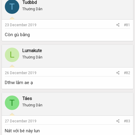
r
a
Tudbbd
T
e
r
Thường Dân
a
t
d
d
s
a
23 December 2019
#81
t
t
a
e
Còn gù bằng
r
t
e
Lumakute
L
r
Thường Dân
26 December 2019
#82
Dthw lắm ae ạ
Táes
T
Thường Dân
27 December 2019
#83
Nát với bé này lun