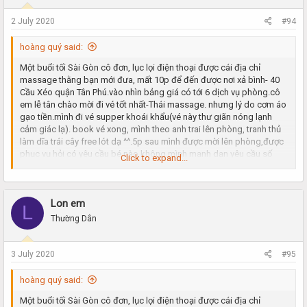
bi, lúc ngậm nước ấm đúng là thứ gì chịu nổi.bác nào sinh lý hơi yếu
đi vé này lâu ra và kích thích lắm. sau 20p sảng khoái mình kết thúc
2 July 2020
#94
trong sung sướng.trong lòng không quên cám ơn thằng bạn đã chia
sẻ địa chỉ. bạn nào chưa đi thì qua thử đi, chúc các bạn vui vẻ!
hoàng quý said:
Một buổi tối Sài Gòn cô đơn, lục lọi điện thoại được cái địa chỉ
massage thằng bạn mới đưa, mất 10p để đến được nơi xả bình- 40
Cầu Xéo quận Tân Phú.vào nhìn bảng giá có tới 6 dịch vụ phòng.cô
em lễ tân chào mời đi vé tốt nhất-Thái massage. nhưng lý do cơm áo
gạo tiền.mình đi vé supper khoái khẩu(vé này thư giãn nóng lạnh
cảm giác lạ). book vé xong, mình theo anh trai lên phòng, tranh thủ
làm dĩa trái cây free lót dạ ^^.5p sau mình được mời lên phòng,được
phục vụ hỏi có yêu cầu bé nào không.mình mạnh dạn yêu cầu số
Click to expand...
02(được thằng bạn giới thiệu số trước).các bước xông hơi, tắm rửa
xin được bỏ qua.đi thẳng luôn vào vấn đề chính. nói chung phòng ốc
rất ok, thơm tho, sạch sẽ.5p sau em nó vào, công nhận bên cơ sở
Lon em
này nhiều ktv nên k phải đợi lâu.nhìn em nó đúng thật quá là
L
chuẩn(khoảng 21t).đúng với tâm trạng cô đơn lâu ngày ^^. kéo tay
Thường Dân
ôm ngay em vào lòng. nằm vuốt ve khoảng 10p mới chịu để em nó
tắm cho mình. sau đó mình yêu cầu thư giãn trước rồi mới đấm bóp
sau.em nó vui vẻ đồng ý.em nó khá dâm. biết ngay gặp đúng đối thủ,
3 July 2020
#95
thằng nhỏ của mình cũng bắt đầu vào cuộc.nó kêu gọi thêm 2 bàn
tay trợ giúp để tìm cảm giác kích thích. thân hình em nó quá nuột ,
hoàng quý said:
đôi bàn tay thoải mái khám phá(em rên nghe rất tình cảm). thằng
Một buổi tối Sài Gòn cô đơn, lục lọi điện thoại được cái địa chỉ
nhỏ của mình thì được đôi môi em chăm sóc hết mức.lúc ngậm đá