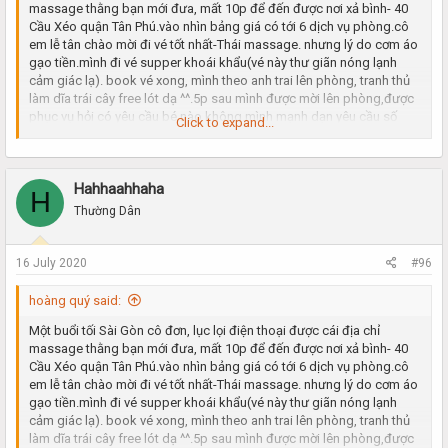
massage thằng bạn mới đưa, mất 10p để đến được nơi xả bình- 40
bi, lúc ngậm nước ấm đúng là thứ gì chịu nổi.bác nào sinh lý hơi yếu
Cầu Xéo quận Tân Phú.vào nhìn bảng giá có tới 6 dịch vụ phòng.cô
đi vé này lâu ra và kích thích lắm. sau 20p sảng khoái mình kết thúc
em lễ tân chào mời đi vé tốt nhất-Thái massage. nhưng lý do cơm áo
trong sung sướng.trong lòng không quên cám ơn thằng bạn đã chia
gạo tiền.mình đi vé supper khoái khẩu(vé này thư giãn nóng lạnh
sẻ địa chỉ. bạn nào chưa đi thì qua thử đi, chúc các bạn vui vẻ!
cảm giác lạ). book vé xong, mình theo anh trai lên phòng, tranh thủ
làm dĩa trái cây free lót dạ ^^.5p sau mình được mời lên phòng,được
phục vụ hỏi có yêu cầu bé nào không.mình mạnh dạn yêu cầu số
Click to expand...
02(được thằng bạn giới thiệu số trước).các bước xông hơi, tắm rửa
xin được bỏ qua.đi thẳng luôn vào vấn đề chính. nói chung phòng ốc
rất ok, thơm tho, sạch sẽ.5p sau em nó vào, công nhận bên cơ sở
Hahhaahhaha
này nhiều ktv nên k phải đợi lâu.nhìn em nó đúng thật quá là
H
chuẩn(khoảng 21t).đúng với tâm trạng cô đơn lâu ngày ^^. kéo tay
Thường Dân
ôm ngay em vào lòng. nằm vuốt ve khoảng 10p mới chịu để em nó
tắm cho mình. sau đó mình yêu cầu thư giãn trước rồi mới đấm bóp
sau.em nó vui vẻ đồng ý.em nó khá dâm. biết ngay gặp đúng đối thủ,
16 July 2020
#96
thằng nhỏ của mình cũng bắt đầu vào cuộc.nó kêu gọi thêm 2 bàn
tay trợ giúp để tìm cảm giác kích thích. thân hình em nó quá nuột ,
hoàng quý said:
đôi bàn tay thoải mái khám phá(em rên nghe rất tình cảm). thằng
Một buổi tối Sài Gòn cô đơn, lục lọi điện thoại được cái địa chỉ
nhỏ của mình thì được đôi môi em chăm sóc hết mức.lúc ngậm đá
massage thằng bạn mới đưa, mất 10p để đến được nơi xả bình- 40
bi, lúc ngậm nước ấm đúng là thứ gì chịu nổi.bác nào sinh lý hơi yếu
Cầu Xéo quận Tân Phú.vào nhìn bảng giá có tới 6 dịch vụ phòng.cô
đi vé này lâu ra và kích thích lắm. sau 20p sảng khoái mình kết thúc
em lễ tân chào mời đi vé tốt nhất-Thái massage. nhưng lý do cơm áo
trong sung sướng.trong lòng không quên cám ơn thằng bạn đã chia
gạo tiền.mình đi vé supper khoái khẩu(vé này thư giãn nóng lạnh
sẻ địa chỉ. bạn nào chưa đi thì qua thử đi, chúc các bạn vui vẻ!
cảm giác lạ). book vé xong, mình theo anh trai lên phòng, tranh thủ
làm dĩa trái cây free lót dạ ^^.5p sau mình được mời lên phòng,được