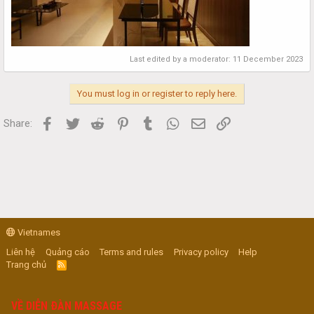
Last edited by a moderator:
11 December 2023
You must log in or register to reply here.
Facebook
Twitter
Reddit
Pinterest
Tumblr
WhatsApp
Email
Link
Share:
Vietnames
Liên hệ
Quảng cáo
Terms and rules
Privacy policy
Help
Trang chủ
R
S
S
VỀ DIỄN ĐÀN MASSAGE