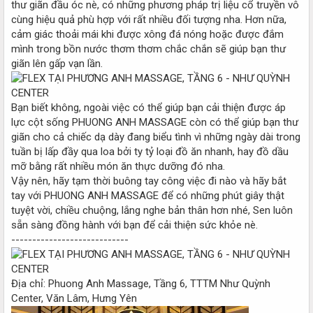
thư giãn đầu óc nè, có những phương pháp trị liệu cổ truyền vô
cùng hiệu quả phù hợp với rất nhiều đối tượng nha. Hơn nữa,
cảm giác thoải mái khi được xông đá nóng hoặc được đắm
mình trong bồn nước thơm thơm chắc chắn sẽ giúp bạn thư
giãn lên gấp vạn lần.
Bạn biết không, ngoài việc có thể giúp bạn cải thiện được áp
lực cột sống PHUONG ANH MASSAGE còn có thể giúp bạn thư
giãn cho cả chiếc dạ dày đang biểu tình vì những ngày dài trong
tuần bị lấp đầy qua loa bởi ty tỷ loại đồ ăn nhanh, hay đồ dầu
mỡ bằng rất nhiều món ăn thực dưỡng đó nha.
Vậy nên, hãy tạm thời buông tay công việc đi nào và hãy bắt
tay với PHUONG ANH MASSAGE để có những phút giây thật
tuyệt vời, chiều chuộng, lắng nghe bản thân hơn nhé, Sen luôn
sẵn sàng đồng hành với bạn để cải thiện sức khỏe nè.
----------------------------
Địa chỉ: Phuong Anh Massage, Tầng 6, TTTM Như Quỳnh
Center, Văn Lâm, Hưng Yên