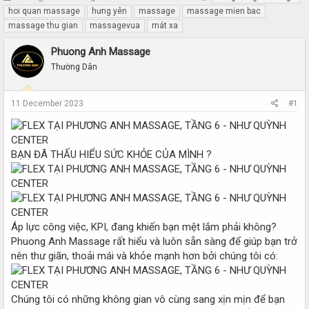
h
t
hoi quan massage
hưng yên
massage
massage mien bac
r
a
massage thu gian
massagevua
mát xa
e
r
a
t
Phuong Anh Massage
d
d
Thường Dân
s
a
t
t
a
e
11 December 2023
#1
r
t
e
r
BẠN ĐÃ THẤU HIỂU SỨC KHỎE CỦA MÌNH ?
Áp lực công việc, KPI, đang khiến bạn mệt lắm phải không?
Phuong Anh Massage rất hiểu và luôn sẵn sàng để giúp bạn trở
nên thư giãn, thoải mái và khỏe mạnh hơn bởi chúng tôi có:
Chúng tôi có những không gian vô cùng sang xịn mịn để bạn