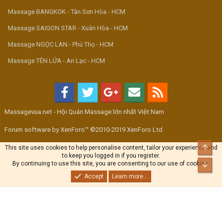
Massage BANGKOK - Tân Sơn Hòa - HCM
Massage SAIGON STAR - Xuân Hòa - HCM
Massage NGỌC LAN - Phú Thọ - HCM
Massage TÊN LỬA - An Lạc - HCM
Massagevua.net - Hội Quán Massage lớn nhất Việt Nam
Forum software by XenForo™ ©2010-2019 XenForo Ltd.
Top
This site uses cookies to help personalise content, tailor your experience and
to keep you logged in if you register.
By continuing to use this site, you are consenting to our use of cookies.
Bott
Accept
Learn more...