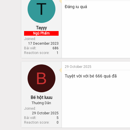
T
Đáng iu quá
Tayyy
Ngũ Phẩm
Joined
17 December 2023
Bài viết
686
Reaction score
1
29 October 2025
B
Tuyệt vời với bé 666 quá đã
Bé hột luuu
Thường Dân
Joined
29 October 2025
Bài viết
5
Reaction score
0