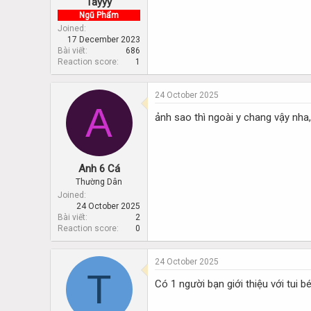
Tayyy
Ngũ Phẩm
Joined
17 December 2023
Bài viết
686
Reaction score
1
24 October 2025
A
ảnh sao thì ngoài y chang vậy nha,
Anh 6 Cá
Thường Dân
Joined
24 October 2025
Bài viết
2
Reaction score
0
24 October 2025
T
Có 1 người bạn giới thiệu với tui b