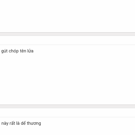
 gút chóp tên lửa
é này rất là dể thương