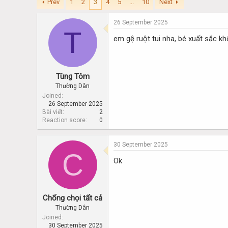
Prev
1
2
3
4
5
...
10
Next
d
d
s
a
t
t
26 September 2025
a
T
e
em gệ ruột tui nha, bé xuất sắc k
r
t
e
r
Tùng Tôm
Thường Dân
Joined
26 September 2025
Bài viết
2
Reaction score
0
30 September 2025
C
Ok
Chống chọi tất cả
Thường Dân
Joined
30 September 2025