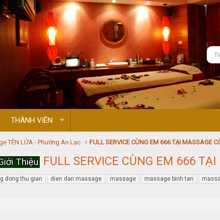
THÀNH VIÊN
e TÊN LỬA - Phường An Lạc
FULL SERVICE CÙNG EM 666 TẠI MASSAGE CÔ
FULL SERVICE CÙNG EM 666 TẠI
Giới Thiệu
g dong thu gian
dien dan massage
massage
massage binh tan
massa