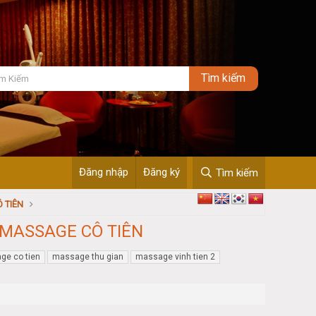
Đăng nhập
Đăng ký
Tìm kiếm
 TIÊN
 MASSAGE CÔ TIÊN
ge co tien
massage thu gian
massage vinh tien 2