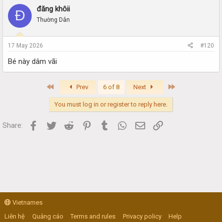
đăng khôii
Đ
Thường Dân
17 May 2026
#120
Bé này dâm vãi
First
Last
Prev
6 of 8
Next
You must log in or register to reply here.
Facebook
Twitter
Reddit
Pinterest
Tumblr
WhatsApp
Email
Link
Share:
Vietnames
Liên hệ
Quảng cáo
Terms and rules
Privacy policy
Help