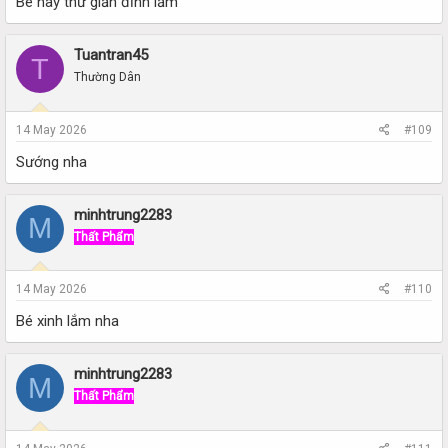
Bé này thư giản đỉnh lắm
Tuantran45
T
Thường Dân
14 May 2026
#109
Sướng nha
minhtrung2283
M
Thất Phẩm
14 May 2026
#110
Bé xinh lắm nha
minhtrung2283
M
Thất Phẩm