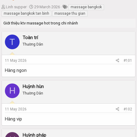
T
S
Linh supper
29 March 2026
massage bangkok
h
t
massage bangkok tan binh
massage thu gian
r
a
Giới thiệu ktv massage hot trong chi nhánh
e
r
a
t
d
d
Toàn trí
T
s
a
Thường Dân
t
t
a
e
r
11 May 2026
#101
t
e
Hàng ngon
r
Huỳnh hùn
H
Thường Dân
11 May 2026
#102
Hàng vip
Huỳnh pháp