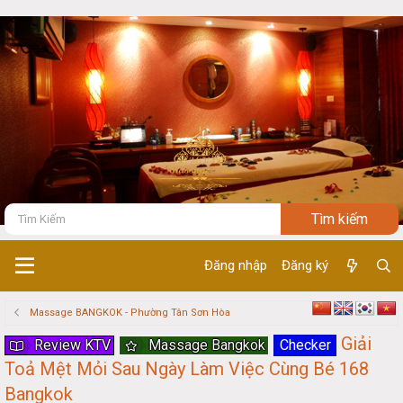
Đăng nhập
Đăng ký
Massage BANGKOK - Phường Tân Sơn Hòa
Giải
Review KTV
Massage Bangkok
Checker
Toả Mệt Mỏi Sau Ngày Làm Việc Cùng Bé 168
Bangkok