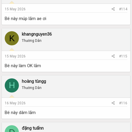
15 May 2026
#114
Bé này múp lắm ae ơi
khangnguyen36
K
Thường Dân
15 May 2026
#115
Bé này làm OK lắm
hoàng tùngg
H
Thường Dân
16 May 2026
#116
Bé này dâm lắm
đặng tuấnn