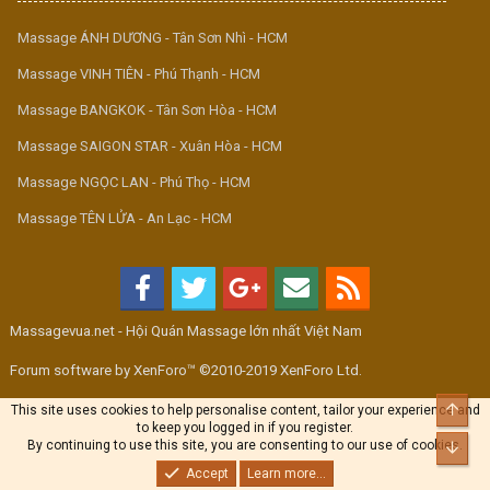
Massage ÁNH DƯƠNG - Tân Sơn Nhì - HCM
Massage VINH TIÊN - Phú Thạnh - HCM
Massage BANGKOK - Tân Sơn Hòa - HCM
Massage SAIGON STAR - Xuân Hòa - HCM
Massage NGỌC LAN - Phú Thọ - HCM
Massage TÊN LỬA - An Lạc - HCM
Massagevua.net - Hội Quán Massage lớn nhất Việt Nam
Forum software by XenForo™ ©2010-2019 XenForo Ltd.
Top
This site uses cookies to help personalise content, tailor your experience and
to keep you logged in if you register.
By continuing to use this site, you are consenting to our use of cookies.
Bott
Accept
Learn more...