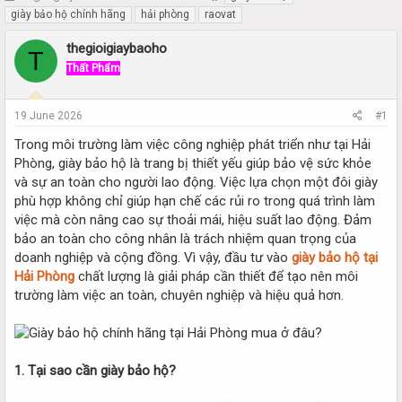
h
t
giày bảo hộ chính hãng
hải phòng
raovat
r
a
e
r
thegioigiaybaoho
T
a
t
Thất Phẩm
d
d
s
a
t
t
19 June 2026
#1
a
e
r
Trong môi trường làm việc công nghiệp phát triển như tại Hải
t
Phòng, giày bảo hộ là trang bị thiết yếu giúp bảo vệ sức khỏe
e
và sự an toàn cho người lao động. Việc lựa chọn một đôi giày
r
phù hợp không chỉ giúp hạn chế các rủi ro trong quá trình làm
việc mà còn nâng cao sự thoải mái, hiệu suất lao động. Đảm
bảo an toàn cho công nhân là trách nhiệm quan trọng của
doanh nghiệp và cộng đồng. Vì vậy, đầu tư vào
giày bảo hộ tại
Hải Phòng
chất lượng là giải pháp cần thiết để tạo nên môi
trường làm việc an toàn, chuyên nghiệp và hiệu quả hơn.
1. Tại sao cần giày bảo hộ?