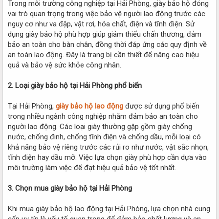
Trong môi trường công nghiệp tại Hải Phòng, giày bảo hộ đóng
vai trò quan trọng trong việc bảo vệ người lao động trước các
nguy cơ như va đập, vật rơi, hóa chất, điện và tĩnh điện. Sử
dụng giày bảo hộ phù hợp giúp giảm thiểu chấn thương, đảm
bảo an toàn cho bàn chân, đồng thời đáp ứng các quy định về
an toàn lao động. Đây là trang bị cần thiết để nâng cao hiệu
quả và bảo vệ sức khỏe công nhân.
2. Loại giày bảo hộ tại Hải Phòng phổ biến
Tại Hải Phòng,
giày bảo hộ lao động
được sử dụng phổ biến
trong nhiều ngành công nghiệp nhằm đảm bảo an toàn cho
người lao động. Các loại giày thường gặp gồm giày chống
nước, chống đinh, chống tĩnh điện và chống dầu, mỗi loại có
khả năng bảo vệ riêng trước các rủi ro như nước, vật sắc nhọn,
tĩnh điện hay dầu mỡ. Việc lựa chọn giày phù hợp cần dựa vào
môi trường làm việc để đạt hiệu quả bảo vệ tốt nhất.
3. Chọn mua giày bảo hộ tại Hải Phòng
Khi mua giày bảo hộ lao động tại Hải Phòng, lựa chọn nhà cung
cấp uy tín là yếu tố quan trọng để đảm bảo chất lượng và an