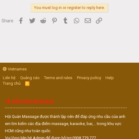
You must log in or register to reply here.
Facebook
Twitter
Reddit
Pinterest
Tumblr
WhatsApp
Email
Link
Share:
Vietnames
Liên hệ
Quảng cáo
Terms and rules
Privacy policy
Help
Trang chủ
R
S
S
VỀ DIỄN ĐÀN MASSAGE
Hội Quán Massage được thành lập nên để đáp ứng nhu cầu của anh
em tìm kiếm các địa điểm massage, karaoke, bar,... trong khu vực
HCM cũng như toàn quốc.
Vui lòng liên hệ Admin để được hỗ trợ 0938.779.777