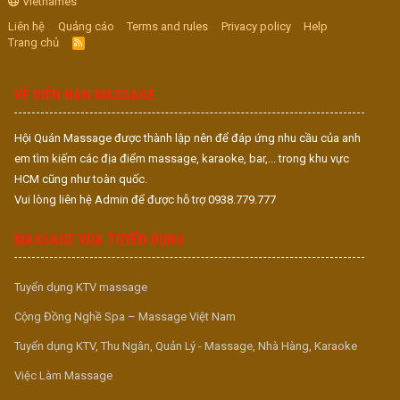
Vietnames
Liên hệ
Quảng cáo
Terms and rules
Privacy policy
Help
Trang chủ
R
S
S
VỀ DIỄN ĐÀN MASSAGE
Hội Quán Massage được thành lập nên để đáp ứng nhu cầu của anh
em tìm kiếm các địa điểm massage, karaoke, bar,... trong khu vực
HCM cũng như toàn quốc.
Vui lòng liên hệ Admin để được hỗ trợ 0938.779.777
MASSAGE VUA TUYỂN DỤNG
Tuyển dụng KTV massage
Cộng Đồng Nghề Spa – Massage Việt Nam
Tuyển dụng KTV, Thu Ngân, Quản Lý - Massage, Nhà Hàng, Karaoke
Việc Làm Massage