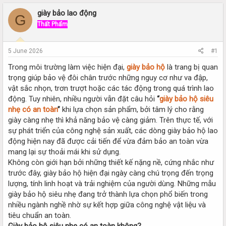
r
a
e
r
giày bảo lao động
G
a
t
Thất Phẩm
d
d
s
a
t
t
5 June 2026
#1
a
e
r
Trong môi trường làm việc hiện đại,
giày bảo hộ
là trang bị quan
t
trọng giúp bảo vệ đôi chân trước những nguy cơ như va đập,
e
vật sắc nhọn, trơn trượt hoặc các tác động trong quá trình lao
r
động. Tuy nhiên, nhiều người vẫn đặt câu hỏi
“
giày bảo hộ siêu
nhẹ có an toàn
”
khi lựa chọn sản phẩm, bởi tâm lý cho rằng
giày càng nhẹ thì khả năng bảo vệ càng giảm. Trên thực tế, với
sự phát triển của công nghệ sản xuất, các dòng giày bảo hộ lao
động hiện nay đã được cải tiến để vừa đảm bảo an toàn vừa
mang lại sự thoải mái khi sử dụng.
Không còn giới hạn bởi những thiết kế nặng nề, cứng nhắc như
trước đây, giày bảo hộ hiện đại ngày càng chú trọng đến trọng
lượng, tính linh hoạt và trải nghiệm của người dùng. Những mẫu
giày bảo hộ siêu nhẹ đang trở thành lựa chọn phổ biến trong
nhiều ngành nghề nhờ sự kết hợp giữa công nghệ vật liệu và
tiêu chuẩn an toàn.
Giày bảo hộ siêu nhẹ có an toàn không?