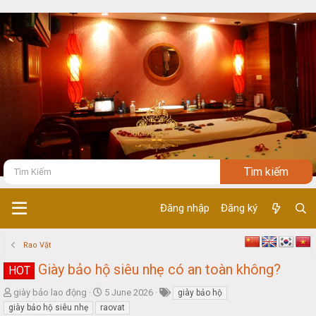
Đăng nhập
Đăng ký
Rao Vặt
Giày bảo hộ siêu nhẹ có an toàn không?
HOT
T
S
giày bảo lao động
5 June 2026
giày bảo hộ
h
t
giày bảo hộ siêu nhẹ
raovat