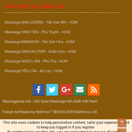
ĐƠN VỊ HỢP TÁC QUẢNG CÁO
Massage ÁNH DƯƠNG - Tân Sơn Nhì - HCM
Massage VINH TIÊN - Phú Thạnh - HCM
Massage BANGKOK - Tân Sơn Hòa - HCM
Massage SAIGON STAR - Xuân Hòa - HCM
Massage NGỌC LAN - Phú Thọ - HCM
Massage TÊN LỬA - An Lạc - HCM
Massagevua.net - Hội Quán Massage lớn nhất Việt Nam
Forum software by XenForo™ ©2010-2019 XenForo Ltd.
Top
This site uses cookies to help personalise content, tailor your experience and
to keep you logged in if you register.