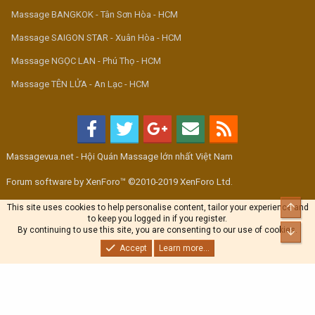
Massage BANGKOK - Tân Sơn Hòa - HCM
Massage SAIGON STAR - Xuân Hòa - HCM
Massage NGỌC LAN - Phú Thọ - HCM
Massage TÊN LỬA - An Lạc - HCM
Massagevua.net - Hội Quán Massage lớn nhất Việt Nam
Forum software by XenForo™ ©2010-2019 XenForo Ltd.
Top
This site uses cookies to help personalise content, tailor your experience and
to keep you logged in if you register.
By continuing to use this site, you are consenting to our use of cookies.
Bott
Accept
Learn more...