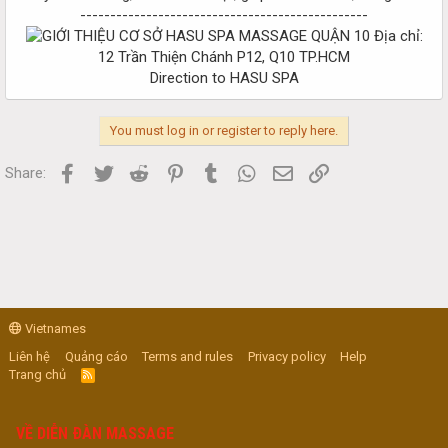
------------------------------------------------
Địa chỉ:
12 Trần Thiện Chánh P12, Q10 TP.HCM
Direction to HASU SPA​
You must log in or register to reply here.
Facebook
Twitter
Reddit
Pinterest
Tumblr
WhatsApp
Email
Link
Share:
Vietnames
Liên hệ
Quảng cáo
Terms and rules
Privacy policy
Help
Trang chủ
R
S
S
VỀ DIỄN ĐÀN MASSAGE