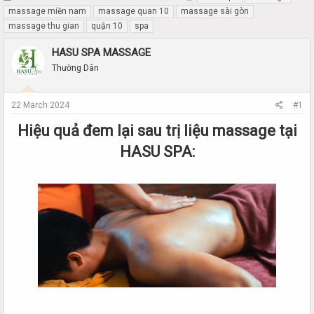
h
t
massage miền nam
massage quan 10
massage sài gòn
r
a
massage thu gian
quận 10
spa
e
r
a
t
HASU SPA MASSAGE
d
d
Thường Dân
s
a
t
t
a
e
22 March 2024
#1
r
t
Hiệu quả đem lại sau trị liệu massage tại
e
r
HASU SPA: