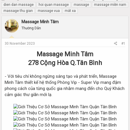
h
t
dien dan massage
hoi quan massage
massage
massage miền nam
r
a
massage thu gian
massage vua
mát xa
e
r
a
t
Massage Minh Tâm
d
d
Thường Dân
s
a
t
t
a
e
30 November 2023
#1
r
t
Massage Minh Tâm
e
r
278 Cộng Hòa Q.Tân Bình
- Với tiêu chí không ngừng sáng tạo và phát triển, Massage
Minh Tâm thiết kế hệ thống Phòng Vip - Super Vip mang đậm
phong cách của từng quốc gia nhằm mang đến cho Quý Khách
cảm giác thư giãn mới lạ.