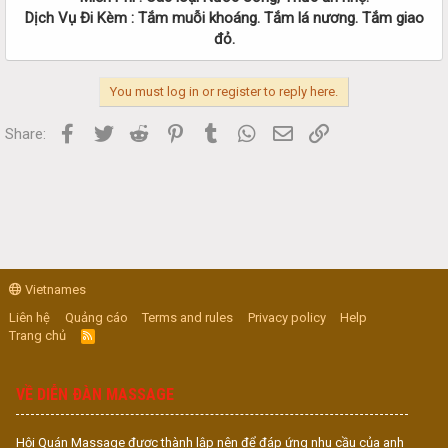
Dịch Vụ Đi Kèm : Tắm muỗi khoáng. Tắm lá nương. Tắm giao
đỏ.
You must log in or register to reply here.
Facebook
Twitter
Reddit
Pinterest
Tumblr
WhatsApp
Email
Link
Share:
Vietnames
Liên hệ
Quảng cáo
Terms and rules
Privacy policy
Help
Trang chủ
R
S
S
VỀ DIỄN ĐÀN MASSAGE
Hội Quán Massage được thành lập nên để đáp ứng nhu cầu của anh