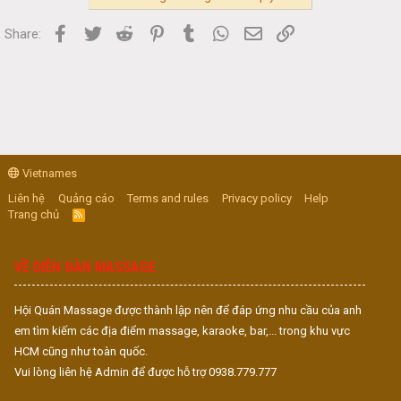
Facebook
Twitter
Reddit
Pinterest
Tumblr
WhatsApp
Email
Link
Share:
Vietnames
Liên hệ
Quảng cáo
Terms and rules
Privacy policy
Help
Trang chủ
R
S
S
VỀ DIỄN ĐÀN MASSAGE
Hội Quán Massage được thành lập nên để đáp ứng nhu cầu của anh
em tìm kiếm các địa điểm massage, karaoke, bar,... trong khu vực
HCM cũng như toàn quốc.
Vui lòng liên hệ Admin để được hỗ trợ 0938.779.777