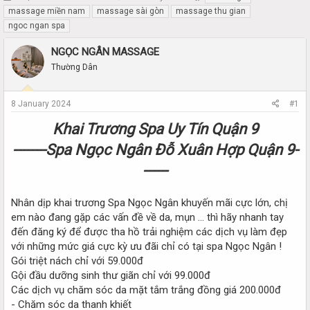
h
t
massage miền nam
massage sài gòn
massage thu gian
r
a
ngoc ngan spa
e
r
a
t
NGỌC NGÂN MASSAGE
d
d
Thường Dân
s
a
t
t
a
e
8 January 2024
#1
r
t
Khai Trương Spa Uy Tín Quận 9
e
r
--------Spa Ngọc Ngân Đỗ Xuân Hợp Quận 9-
------
Nhân dịp khai trương Spa Ngọc Ngân khuyến mãi cực lớn, chị
em nào đang gặp các vấn đề về da, mụn … thì hãy nhanh tay
đến đăng ký để được tha hồ trải nghiệm các dịch vụ làm đẹp
với những mức giá cực kỳ ưu đãi chỉ có tại spa Ngọc Ngân !
Gói triệt nách chỉ với 59.000đ
Gội đầu dưỡng sinh thư giãn chỉ với 99.000đ
Các dịch vụ chăm sóc da mặt tắm trắng đồng giá 200.000đ
- Chăm sóc da thanh khiết