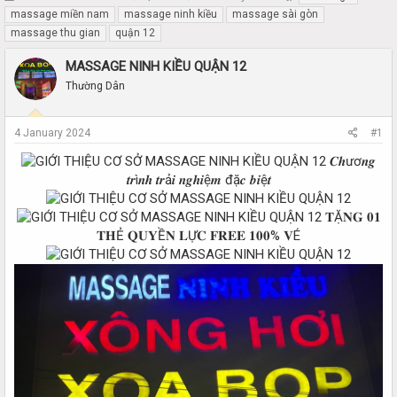
h
t
massage miền nam
massage ninh kiều
massage sài gòn
r
a
massage thu gian
quận 12
e
r
a
t
MASSAGE NINH KIỀU QUẬN 12
d
d
Thường Dân
s
a
t
t
a
e
4 January 2024
#1
r
t
𝑪𝒉ươ𝒏𝒈
e
𝒕𝒓ì𝒏𝒉 𝒕𝒓ả𝒊 𝒏𝒈𝒉𝒊ệ𝒎 đặ𝒄 𝒃𝒊ệ𝒕
r
𝐓Ặ𝐍𝐆 𝟎𝟏
𝐓𝐇Ẻ 𝐐𝐔𝐘Ề𝐍 𝐋Ự𝐂 𝐅𝐑𝐄𝐄 𝟏𝟎𝟎% 𝐕É