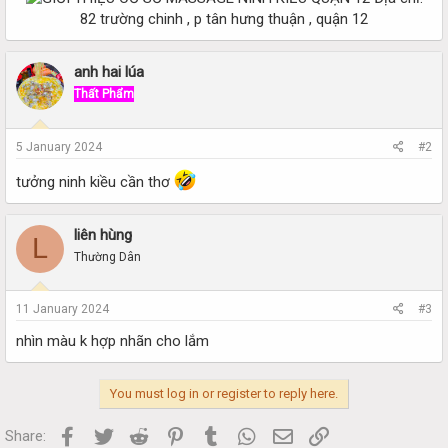
82 trường chinh , p tân hưng thuận , quận 12​
anh hai lúa
Thất Phẩm
5 January 2024
#2
tưởng ninh kiều cần thơ
liên hùng
L
Thường Dân
11 January 2024
#3
nhìn màu k hợp nhãn cho lắm
You must log in or register to reply here.
Facebook
Twitter
Reddit
Pinterest
Tumblr
WhatsApp
Email
Link
Share: