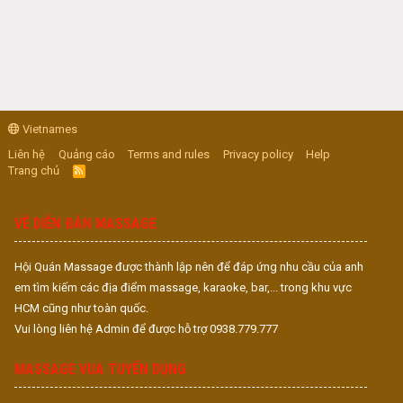
Vietnames
Liên hệ
Quảng cáo
Terms and rules
Privacy policy
Help
Trang chủ
R
S
S
VỀ DIỄN ĐÀN MASSAGE
Hội Quán Massage được thành lập nên để đáp ứng nhu cầu của anh
em tìm kiếm các địa điểm massage, karaoke, bar,... trong khu vực
HCM cũng như toàn quốc.
Vui lòng liên hệ Admin để được hỗ trợ 0938.779.777
MASSAGE VUA TUYỂN DỤNG