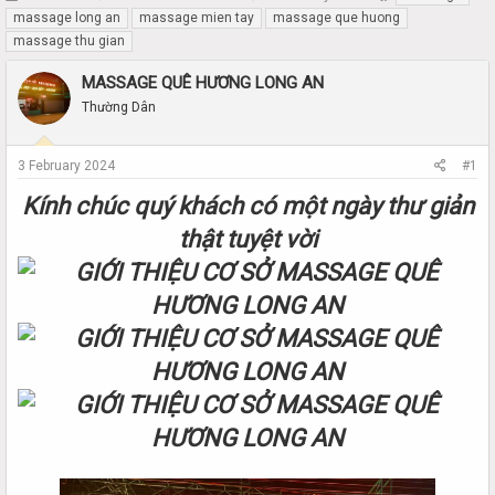
h
t
massage long an
massage mien tay
massage que huong
r
a
massage thu gian
e
r
a
t
MASSAGE QUÊ HƯƠNG LONG AN
d
d
Thường Dân
s
a
t
t
a
e
3 February 2024
#1
r
t
Kính chúc quý khách có một ngày thư giản
e
r
thật tuyệt vời