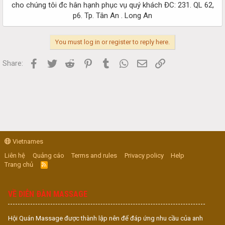
cho chúng tôi đc hân hạnh phục vụ quý khách ĐC: 231. QL 62,
p6. Tp. Tân An . Long An​
You must log in or register to reply here.
Facebook
Twitter
Reddit
Pinterest
Tumblr
WhatsApp
Email
Link
Share:
Vietnames
Liên hệ
Quảng cáo
Terms and rules
Privacy policy
Help
Trang chủ
R
S
S
VỀ DIỄN ĐÀN MASSAGE
Hội Quán Massage được thành lập nên để đáp ứng nhu cầu của anh